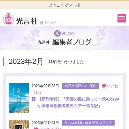
ようこそ ゲスト様
2023年2月
10
件見つかりました
2023年02月28日
光言社 新刊のご案内
いいね
（10）
【新刊情報】『天運の風に乗ってー第4次120
か国米国聖職者世界ツアー巡礼記』
2023年02月24日
Blessed Life 編集部員のブログ