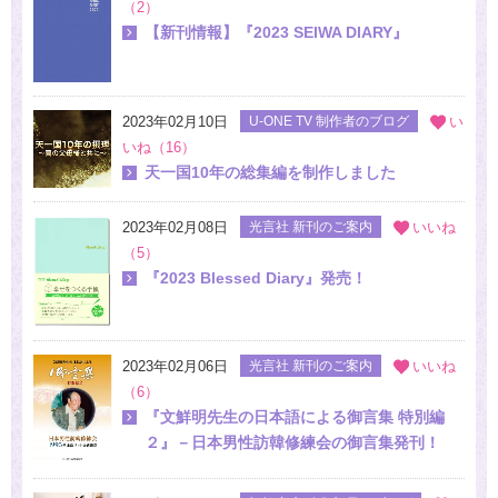
（2）
【新刊情報】『2023 SEIWA DIARY』
2023年02月10日
U-ONE TV 制作者のブログ
い
いね（16）
天一国10年の総集編を制作しました
2023年02月08日
光言社 新刊のご案内
いいね
（5）
『2023 Blessed Diary』発売！
2023年02月06日
光言社 新刊のご案内
いいね
（6）
『文鮮明先生の日本語による御言集 特別編
２』－日本男性訪韓修練会の御言集発刊！