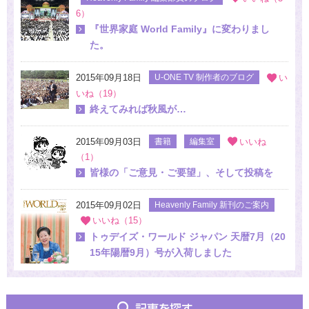
6）
『世界家庭 World Family』に変わりまし
た。
2015年09月18日
U-ONE TV 制作者のブログ
い
いね（19）
終えてみれば秋風が…
2015年09月03日
書籍
編集室
いいね
（1）
皆様の「ご意見・ご要望」、そして投稿を
2015年09月02日
Heavenly Family 新刊のご案内
いいね（15）
トゥデイズ・ワールド ジャパン 天暦7月（20
15年陽暦9月）号が入荷しました