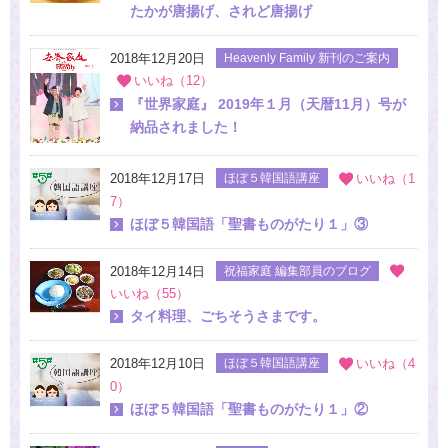
たかが唐揚げ、されど唐揚げ
2018年12月20日
Heavenly Family 新刊のご案内
いいね（12）
『世界家庭』 2019年１月（天暦11月）号が
納品されました！
2018年12月17日
ほぼ５韓国語講座
いいね（1
7）
ほぼ５韓国語「聖書ものがたり１」③
2018年12月14日
祝福家庭 編集部員のブログ
いいね（55）
タイ料理、ごちそうさまです。
2018年12月10日
ほぼ５韓国語講座
いいね（4
0）
ほぼ５韓国語「聖書ものがたり１」②