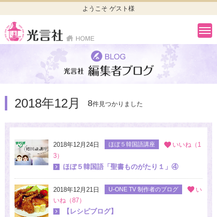
ようこそ ゲスト様
2018年12月
8
件見つかりました
2018年12月24日
ほぼ５韓国語講座
いいね（1
3）
ほぼ５韓国語「聖書ものがたり１」④
2018年12月21日
U-ONE TV 制作者のブログ
い
いね（87）
【レシピブログ】