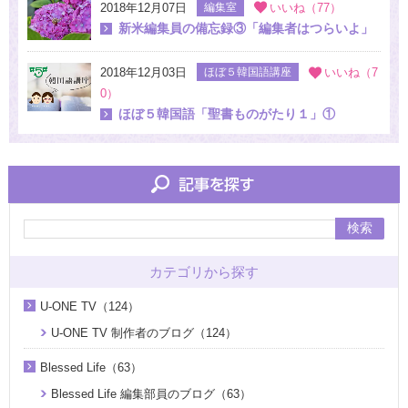
2018年12月07日
編集室
いいね（77）
新米編集員の備忘録③「編集者はつらいよ」
2018年12月03日
ほぼ５韓国語講座
いいね（7
0）
ほぼ５韓国語「聖書ものがたり１」①
検索
カテゴリから探す
U-ONE TV（124）
U-ONE TV 制作者のブログ（124）
Blessed Life（63）
Blessed Life 編集部員のブログ（63）