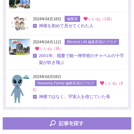
2024年04月18日
編集室
いいね（136）
神様を初めて見せてくれた人
2024年04月11日
Blessed Life 編集部員のブログ
いいね（95）
2001年、稲妻で統一神学校のチャペルの十字
架が吹き飛ぶ
2024年04月04日
Heavenly Family 編集部員のブログ
いいね（9
0）
神様ではなく、宇宙人を信じていた母