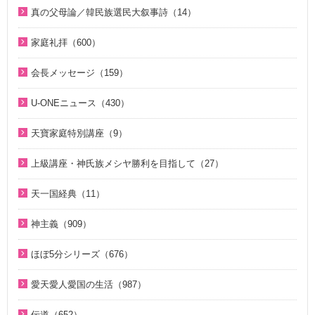
統一原理講座（31）
真の父母論／韓民族選民大叙事詩（14）
2000年代（7）
天の摂理からみた真の父母様の位相と価値（真の父母論）
天の摂理からみた真の父母様の位相と価値（真の父母論）
1990年代（58）
（8）
家庭礼拝（600）
（8）
1980年代（27）
韓民族選民大叙事詩（6）
家庭礼拝のための説教（17）
韓民族選民大叙事詩（6）
会長メッセージ（159）
1970年代（9）
脱会説得の宗教的背景（9）
家庭連合Web教会 礼拝説教（55）
2026年（28）
U-ONEニュース（430）
幸運の言葉（77）
そうだったのか！人類一家族（18）
中高生のためのWeb礼拝（192）
2025年（12）
2026年（5）
天の摂理からみた真の父母様の位相と価値（真の父母論）
そうだったのか！統一原理（34）
聖歌（歌入り）（88）
天寶家庭特別講座（9）
2022年（1）
（8）
2025年（25）
ほぼ5分でわかる統一原理（153）
聖歌（ピアノ伴奏）（57）
天寳家庭特別講座（8）
2020年（24）
上級講座・神氏族メシヤ勝利を目指して（27）
韓民族選民大叙事詩（6）
2024年（26）
ほぼ5分でわかる祝福結婚Q&A（78）
韓国語聖歌（49）
2019年（18）
はじめに（2）
2023年（27）
天一国経典（11）
２１日修練会教育教材（33）
ジュニアのための礼拝（108）
2018年（20）
1. 家庭教育講座（11）
2022年（38）
天一国経典関連映像（11）
真の幸せ講座（15）
親と子のための説教集 こども礼拝（32）
神主義（909）
2017年（10）
2. 神氏族メシヤ講座（8）
2021年（47）
シリーズ『原理講論』を読む（20）
全国オンライン礼拝（1）
祝福家庭を愛する真の父母（8）
2016年（9）
3. HJ天宙天寶修錬苑講座（3）
ほぼ5分シリーズ（676）
2020年（49）
統一原理（14）
２１日修練会教育教材（5）
2015年（10）
コミュニケーション講座（2）
ほぼ5分でわかる統一原理（153）
2019年（50）
愛天愛人愛国の生活（987）
ゴッディズム（19）
家庭連合Web教会 礼拝説教（55）
2014年（10）
ほぼ5分でわかる勝共理論（188）
2018年（50）
神日本家庭連合本部から 教会員の皆様へ（1）
ゴッディズム・ポイント講座（17）
そうだったのか！人類一家族（18）
伝道（652）