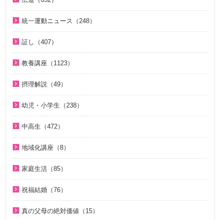
2013年（9）
ほぼ5分でわかる祝福結婚Q&A（78）
2017年（50）
北谷真雄氏が語る統一原理＆証し（21）
神主義講座（10）
ほぼ5分でわかる祝福結婚Q&A（78）
真の父母様紹介（54）
2010年（2）
ほぼ5分でわかる人生相談Q&A 幸せな人生の極意！（219）
統一運動ニュース（248）
2016年（49）
韓国語聖歌（49）
小学生のための原理講義（12）
ほぼ5分でわかる統一原理（153）
教義紹介（446）
2009年（5）
ほぼ5分でわかる介護・福祉（38）
2020年代（6）
2015年（14）
祝福家庭を愛する真の父母（8）
証し（407）
北谷真雄氏が語る統一原理＆証し（21）
ほぼ5分で分かる勝共理論（188）
祝福紹介（131）
2008年（1）
2010年代（152）
U-ONE TV ザ・インタビュー（38）
自叙伝 天地人真の父母様との対話（14）
二世のための祝福結婚講座（38）
ジュニアのための礼拝（108）
統一運動紹介（19）
教養講座（1123）
2000年代（75）
二世が語る～僕らの未来（3）
直接見た父母様の愛の姿 ～ 阿部公子さんの証し（9）
VIDEO de 訓読『原理講論』（42）
原理教室補助教材（10）
脱会説得の宗教的背景（9）
1980年代（4）
摂理解説（49）
夫婦の愛を育てるために（21）
真実一路 ～ 松山貢三 魂の叫び（12）
続・二世のための祝福結婚講座（10）
祝福の意義と価値（5）
北谷真雄が語る霊界の真実、その後（4）
1970年代（5）
今日の摂理解説（44）
ＶＩＳＩＯＮ２０２０最前線（29）
北谷真雄が語る霊界の真実、その後（4）
幼児・小学生（238）
世界平和のためのビジョン講座（10）
ここがポイント！ビューポイント（33）
1時間で分かる「現代の摂理」（4）
家庭連合Web教会 礼拝説教（55）
阿部知行（777双）が証す 父母の愛に触れた日々（10）
親と子のための説教集 こども礼拝（32）
統一思想入門（7）
「霊界はある。霊人たちはいつも共にいる」シリーズ 続・北
中高生（472）
きょうからできる愛天愛人愛国の生活（23）
神霊と真理に満たされて 777双 阿部公子さんの証し（5）
谷真雄が語る霊界の真実（7）
小学生のための原理講義（12）
勝共思想入門（4）
中高生のためのWeb礼拝（192）
地域化講座（8）
天の御国から（12）
証シリーズ 真のお母様、感謝します（46）
ＫＭＳビューポイント（42）
アボニム 少年時代・青年時代（2）
統一運動解説（29）
そうだったのか！人類一家族（18）
地域化講座（8）
HEAVENLY WORLD（9）
証シリーズ 真のお母様、感謝します（ナレーション入り）（4
ほぼ5分でわかる勝共理論（188）
よんい博士と行く神様の世界（47）
家庭生活（85）
「真の家庭」の十字架路程と勝利（7）
そうだったのか！統一原理（34）
6）
心を開けば（6）
内外情勢解説（60）
デジタル偉人館 神様の涙（8）
夫婦愛を育む幸福の基本原則 ～母のように 娘のように～
復帰摂理歴史の流れと環太平洋時代の到来（3）
二世が語る～僕らの未来（3）
祝福結婚（76）
北谷真雄が語る霊界の真実（8）
（16）
ハートフル・ストーリー（7）
北谷真雄が語る霊界の真実（9）
ゆうこおねえさんのビデオかみしばい（19）
日本社会を蝕む文化共産主義（5）
ジュニアのための礼拝（108）
二世祝福ポイント講座（9）
「霊界はある。霊人たちはいつも共にいる」シリーズ 続・北
夫婦の愛を育てるために（21）
真の父母の絶対価値（15）
聖歌 ギターアレンジ（8）
天国道場（22）
みやかおねえさんのビデオかみしばい（4）
アボニム 少年時代・青年時代（2）
谷真雄が語る霊界の真実（7）
Eternal Love / Hyo Jin Moon（16）
祝福の意義と価値（5）