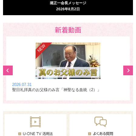
堀正一会長メッセージ
2026年8月2日
NEW
2026.07.31
202
聖日礼拝真のお父様のみ言「神聖なる血統（2）」
堀