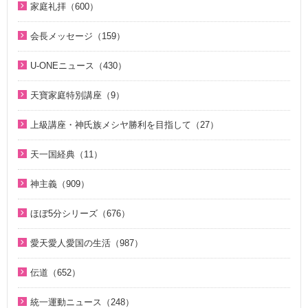
家庭礼拝（600）
幸運の言葉（77）
そうだったのか！人類一家族（18）
家庭礼拝のための説教（17）
会長メッセージ（159）
天の摂理からみた真の父母様の位相と価値（真の父母論）
そうだったのか！統一原理（34）
家庭連合Web教会 礼拝説教（55）
（8）
2026年（28）
ほぼ5分でわかる統一原理（153）
U-ONEニュース（430）
中高生のためのWeb礼拝（192）
韓民族選民大叙事詩（6）
2025年（12）
ほぼ5分でわかる祝福結婚Q&A（78）
2026年（5）
聖歌（歌入り）（88）
天寶家庭特別講座（9）
2022年（1）
２１日修練会教育教材（33）
2025年（25）
聖歌（ピアノ伴奏）（57）
天寳家庭特別講座（8）
2020年（24）
上級講座・神氏族メシヤ勝利を目指して（27）
真の幸せ講座（15）
2024年（26）
韓国語聖歌（49）
2019年（18）
はじめに（2）
シリーズ『原理講論』を読む（20）
2023年（27）
天一国経典（11）
ジュニアのための礼拝（108）
2018年（20）
1. 家庭教育講座（11）
統一原理（14）
2022年（38）
天一国経典関連映像（11）
親と子のための説教集 こども礼拝（32）
神主義（909）
2017年（10）
2. 神氏族メシヤ講座（8）
ゴッディズム（19）
2021年（47）
全国オンライン礼拝（1）
祝福家庭を愛する真の父母（8）
2016年（9）
3. HJ天宙天寶修錬苑講座（3）
ほぼ5分シリーズ（676）
ゴッディズム・ポイント講座（17）
2020年（49）
２１日修練会教育教材（5）
2015年（10）
コミュニケーション講座（2）
ほぼ5分でわかる統一原理（153）
神主義講座（10）
2019年（50）
愛天愛人愛国の生活（987）
家庭連合Web教会 礼拝説教（55）
2014年（10）
ほぼ5分でわかる勝共理論（188）
小学生のための原理講義（12）
2018年（50）
神日本家庭連合本部から 教会員の皆様へ（1）
そうだったのか！人類一家族（18）
伝道（652）
2013年（9）
ほぼ5分でわかる祝福結婚Q&A（78）
北谷真雄氏が語る統一原理＆証し（21）
2017年（50）
北谷真雄氏が語る統一原理＆証し（21）
ほぼ5分でわかる祝福結婚Q&A（78）
真の父母様紹介（54）
2010年（2）
ほぼ5分でわかる人生相談Q&A 幸せな人生の極意！（219）
統一運動ニュース（248）
二世のための祝福結婚講座（38）
2016年（49）
韓国語聖歌（49）