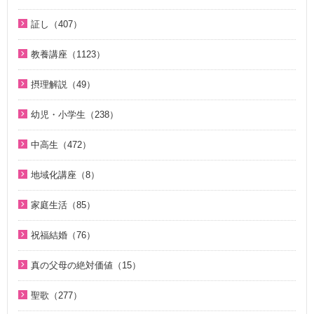
ほぼ5分でわかる統一原理（153）
教義紹介（446）
2009年（5）
ほぼ5分でわかる介護・福祉（38）
2020年代（6）
VIDEO de 訓読『原理講論』（42）
2015年（14）
祝福家庭を愛する真の父母（8）
証し（407）
ほぼ5分で分かる勝共理論（188）
祝福紹介（131）
2008年（1）
2010年代（152）
続・二世のための祝福結婚講座（10）
U-ONE TV ザ・インタビュー（38）
自叙伝 天地人真の父母様との対話（14）
ジュニアのための礼拝（108）
統一運動紹介（19）
教養講座（1123）
2000年代（75）
二世が語る～僕らの未来（3）
直接見た父母様の愛の姿 ～ 阿部公子さんの証し（9）
原理教室補助教材（10）
脱会説得の宗教的背景（9）
1980年代（4）
摂理解説（49）
夫婦の愛を育てるために（21）
真実一路 ～ 松山貢三 魂の叫び（12）
祝福の意義と価値（5）
北谷真雄が語る霊界の真実、その後（4）
1970年代（5）
今日の摂理解説（44）
ＶＩＳＩＯＮ２０２０最前線（29）
北谷真雄が語る霊界の真実、その後（4）
幼児・小学生（238）
世界平和のためのビジョン講座（10）
ここがポイント！ビューポイント（33）
1時間で分かる「現代の摂理」（4）
家庭連合Web教会 礼拝説教（55）
阿部知行（777双）が証す 父母の愛に触れた日々（10）
親と子のための説教集 こども礼拝（32）
統一思想入門（7）
「霊界はある。霊人たちはいつも共にいる」シリーズ 続・北
中高生（472）
きょうからできる愛天愛人愛国の生活（23）
神霊と真理に満たされて 777双 阿部公子さんの証し（5）
谷真雄が語る霊界の真実（7）
小学生のための原理講義（12）
勝共思想入門（4）
中高生のためのWeb礼拝（192）
地域化講座（8）
天の御国から（12）
証シリーズ 真のお母様、感謝します（46）
ＫＭＳビューポイント（42）
アボニム 少年時代・青年時代（2）
統一運動解説（29）
そうだったのか！人類一家族（18）
地域化講座（8）
HEAVENLY WORLD（9）
証シリーズ 真のお母様、感謝します（ナレーション入り）（4
ほぼ5分でわかる勝共理論（188）
よんい博士と行く神様の世界（47）
家庭生活（85）
「真の家庭」の十字架路程と勝利（7）
そうだったのか！統一原理（34）
6）
心を開けば（6）
内外情勢解説（60）
デジタル偉人館 神様の涙（8）
夫婦愛を育む幸福の基本原則 ～母のように 娘のように～
復帰摂理歴史の流れと環太平洋時代の到来（3）
二世が語る～僕らの未来（3）
祝福結婚（76）
北谷真雄が語る霊界の真実（8）
（16）
ハートフル・ストーリー（7）
北谷真雄が語る霊界の真実（9）
ゆうこおねえさんのビデオかみしばい（19）
日本社会を蝕む文化共産主義（5）
ジュニアのための礼拝（108）
二世祝福ポイント講座（9）
「霊界はある。霊人たちはいつも共にいる」シリーズ 続・北
夫婦の愛を育てるために（21）
真の父母の絶対価値（15）
聖歌 ギターアレンジ（8）
天国道場（22）
みやかおねえさんのビデオかみしばい（4）
アボニム 少年時代・青年時代（2）
谷真雄が語る霊界の真実（7）
Eternal Love / Hyo Jin Moon（16）
祝福の意義と価値（5）
真の夫婦の愛を求めて（12）
真の父母の絶対価値（10）
天民化教育講座（7）
夫婦愛を育む幸福の基本原則 ～母のように 娘のように～
座間先生のiＳＴＦわくわく講座（14）
聖歌（277）
親と子のための説教集 こども礼拝（31）
北谷真雄が語る霊界の真実、再び（7）
True Pure Harmony（10）
親セミナー（10）
（16）
二世祝福ポイント講座（9）
文鮮明先生が見た韓鶴子総裁（5）
伝道最前線情報 （動画版）（14）