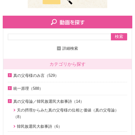
検索
詳細検索
カテゴリから探す
真の父母様のみ言（529）
2020年代（136）
統一原理（588）
2010年代（200）
統一原理講座（31）
真の父母論／韓民族選民大叙事詩（14）
2000年代（7）
天の摂理からみた真の父母様の位相と価値（真の父母論）
天の摂理からみた真の父母様の位相と価値（真の父母論）
1990年代（58）
（8）
（8）
1980年代（27）
韓民族選民大叙事詩（6）
韓民族選民大叙事詩（6）
1970年代（9）
脱会説得の宗教的背景（9）