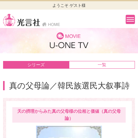
ようこそ ゲスト様
シリーズ
一覧
真の父母論／韓民族選民大叙事詩
天の摂理からみた真の父母様の位相と価値（真の父母
論）