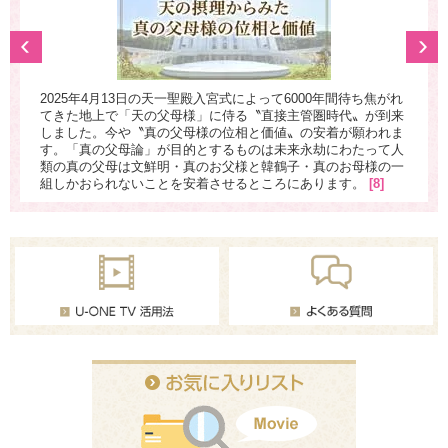
取り
神
ムの
戻
2025年4月13日の天一聖殿入宮式によって6000年間待ち焦がれ
の流
子
てきた地上で「天の父母様」に侍る〝直接主管圏時代〟が到来
れま
れ
しました。今や〝真の父母様の位相と価値〟の安着が願われま
予め
し
す。「真の父母論」が目的とするものは未来永劫にわたって人
その
東
類の真の父母は文鮮明・真のお父様と韓鶴子・真のお母様の一
韓
組しかおられないことを安着させるところにあります。
[8]