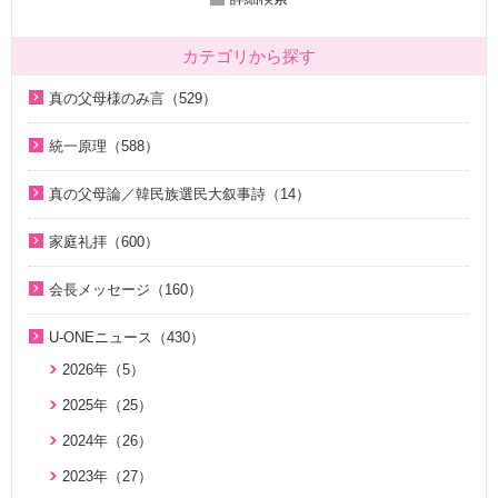
カテゴリから探す
真の父母様のみ言（529）
2020年代（136）
統一原理（588）
2010年代（200）
統一原理講座（31）
真の父母論／韓民族選民大叙事詩（14）
2000年代（7）
天の摂理からみた真の父母様の位相と価値（真の父母論）
天の摂理からみた真の父母様の位相と価値（真の父母論）
1990年代（58）
（8）
家庭礼拝（600）
（8）
1980年代（27）
韓民族選民大叙事詩（6）
家庭礼拝のための説教（17）
韓民族選民大叙事詩（6）
会長メッセージ（160）
1970年代（9）
脱会説得の宗教的背景（9）
家庭連合Web教会 礼拝説教（55）
2026年（29）
U-ONEニュース（430）
幸運の言葉（77）
そうだったのか！人類一家族（18）
中高生のためのWeb礼拝（192）
2025年（12）
2026年（5）
天の摂理からみた真の父母様の位相と価値（真の父母論）
そうだったのか！統一原理（34）
聖歌（歌入り）（88）
2022年（1）
（8）
2025年（25）
ほぼ5分でわかる統一原理（153）
聖歌（ピアノ伴奏）（57）
2020年（24）
韓民族選民大叙事詩（6）
2024年（26）
ほぼ5分でわかる祝福結婚Q&A（78）
韓国語聖歌（49）
2019年（18）
2023年（27）
２１日修練会教育教材（33）
ジュニアのための礼拝（108）