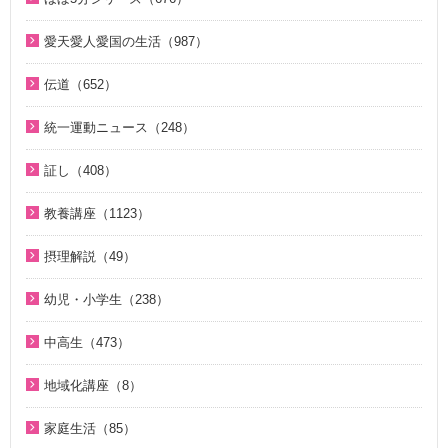
２１日修練会教育教材（5）
コミュニケーション講座（2）
ほぼ5分でわかる統一原理（153）
愛天愛人愛国の生活（987）
家庭連合Web教会 礼拝説教（55）
ほぼ5分でわかる勝共理論（188）
神日本家庭連合本部から 教会員の皆様へ（1）
そうだったのか！人類一家族（18）
伝道（652）
ほぼ5分でわかる祝福結婚Q&A（78）
北谷真雄氏が語る統一原理＆証し（21）
ほぼ5分でわかる祝福結婚Q&A（78）
真の父母様紹介（54）
ほぼ5分でわかる人生相談Q&A 幸せな人生の極意！（219）
統一運動ニュース（248）
韓国語聖歌（49）
ほぼ5分でわかる統一原理（153）
教義紹介（446）
ほぼ5分でわかる介護・福祉（38）
2020年代（6）
祝福家庭を愛する真の父母（8）
証し（408）
ほぼ5分で分かる勝共理論（188）
祝福紹介（131）
2010年代（152）
U-ONE TV ザ・インタビュー（38）
自叙伝 天地人真の父母様との対話（15）
ジュニアのための礼拝（108）
統一運動紹介（19）
教養講座（1123）
2000年代（75）
二世が語る～僕らの未来（3）
直接見た父母様の愛の姿 ～ 阿部公子さんの証し（9）
原理教室補助教材（10）
脱会説得の宗教的背景（9）
1980年代（4）
摂理解説（49）
夫婦の愛を育てるために（21）
真実一路 ～ 松山貢三 魂の叫び（12）
祝福の意義と価値（5）
北谷真雄が語る霊界の真実、その後（4）
1970年代（5）
今日の摂理解説（44）
ＶＩＳＩＯＮ２０２０最前線（29）
北谷真雄が語る霊界の真実、その後（4）
幼児・小学生（238）
世界平和のためのビジョン講座（10）
ここがポイント！ビューポイント（33）
1時間で分かる「現代の摂理」（4）
家庭連合Web教会 礼拝説教（55）
阿部知行（777双）が証す 父母の愛に触れた日々（10）
親と子のための説教集 こども礼拝（32）
統一思想入門（7）
「霊界はある。霊人たちはいつも共にいる」シリーズ 続・北
中高生（473）
きょうからできる愛天愛人愛国の生活（23）
神霊と真理に満たされて 777双 阿部公子さんの証し（5）
谷真雄が語る霊界の真実（7）
小学生のための原理講義（12）
勝共思想入門（4）
中高生のためのWeb礼拝（193）
地域化講座（8）
天の御国から（12）
証シリーズ 真のお母様、感謝します（46）
ＫＭＳビューポイント（42）
アボニム 少年時代・青年時代（2）
統一運動解説（29）
そうだったのか！人類一家族（18）
地域化講座（8）
HEAVENLY WORLD（9）
証シリーズ 真のお母様、感謝します（ナレーション入り）（4
ほぼ5分でわかる勝共理論（188）
よんい博士と行く神様の世界（47）
家庭生活（85）
「真の家庭」の十字架路程と勝利（7）
そうだったのか！統一原理（34）
6）