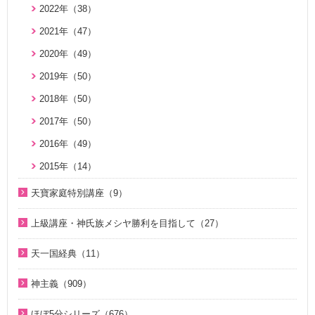
2018年（20）
2022年（38）
真の幸せ講座（15）
親と子のための説教集 こども礼拝（32）
2017年（10）
2021年（47）
シリーズ『原理講論』を読む（20）
全国オンライン礼拝（1）
2016年（9）
2020年（49）
統一原理（14）
2015年（10）
2019年（50）
ゴッディズム（19）
2014年（10）
2018年（50）
ゴッディズム・ポイント講座（17）
2013年（9）
2017年（50）
神主義講座（10）
2010年（2）
2016年（49）
小学生のための原理講義（12）
2009年（5）
2015年（14）
北谷真雄氏が語る統一原理＆証し（21）
2008年（1）
天寶家庭特別講座（9）
二世のための祝福結婚講座（38）
天寳家庭特別講座（8）
VIDEO de 訓読『原理講論』（42）
上級講座・神氏族メシヤ勝利を目指して（27）
続・二世のための祝福結婚講座（10）
はじめに（2）
天一国経典（11）
1. 家庭教育講座（11）
天一国経典関連映像（11）
神主義（909）
2. 神氏族メシヤ講座（8）
祝福家庭を愛する真の父母（8）
3. HJ天宙天寶修錬苑講座（3）
ほぼ5分シリーズ（676）