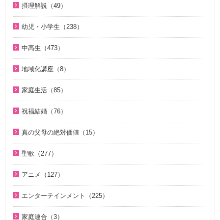
1980年代（4）
通いはじめる親子の心（8）
摂理解説（49）
真実一路 ～ 松山貢三 魂の叫び（12）
北谷真雄が語る霊界の真実、その後（4）
1970年代（5）
今日の摂理解説（44）
サタンの誘惑（5）
北谷真雄が語る霊界の真実、その後（4）
幼児・小学生（238）
ここがポイント！ビューポイント（33）
1時間で分かる「現代の摂理」（4）
KMSザ・インタビュー（8）
阿部知行（777双）が証す 父母の愛に触れた日々（10）
親と子のための説教集 こども礼拝（32）
「霊界はある。霊人たちはいつも共にいる」シリーズ 続・北
中高生（473）
証、講演（20）
神霊と真理に満たされて 777双 阿部公子さんの証し（5）
谷真雄が語る霊界の真実（7）
小学生のための原理講義（12）
中高生のためのWeb礼拝（193）
ジュニアのための礼拝（106）
地域化講座（8）
証シリーズ 真のお母様、感謝します（46）
ＫＭＳビューポイント（42）
アボニム 少年時代・青年時代（2）
そうだったのか！人類一家族（18）
こころの四季（20）
地域化講座（8）
証シリーズ 真のお母様、感謝します（ナレーション入り）（4
ほぼ5分でわかる勝共理論（188）
よんい博士と行く神様の世界（47）
家庭生活（85）
そうだったのか！統一原理（34）
6）
「朗読の部屋」神の国の小さな物語（14）
内外情勢解説（60）
デジタル偉人館 神様の涙（8）
夫婦愛を育む幸福の基本原則 ～母のように 娘のように～
二世が語る～僕らの未来（3）
祝福結婚（76）
北谷真雄が語る霊界の真実（8）
「朗読の部屋」みんなのポケットマルスム（2）
（16）
北谷真雄が語る霊界の真実（9）
ゆうこおねえさんのビデオかみしばい（19）
ジュニアのための礼拝（108）
二世祝福ポイント講座（9）
「霊界はある。霊人たちはいつも共にいる」シリーズ 続・北
神氏族メシヤ最前線（1）
夫婦の愛を育てるために（21）
真の父母の絶対価値（15）
天国道場（22）
みやかおねえさんのビデオかみしばい（4）
谷真雄が語る霊界の真実（7）
Eternal Love / Hyo Jin Moon（16）
祝福の意義と価値（5）
地域化講座（8）
真の夫婦の愛を求めて（12）
真の父母の絶対価値（10）
夫婦愛を育む幸福の基本原則 ～母のように 娘のように～
座間先生のiＳＴＦわくわく講座（14）
聖歌（277）
北谷真雄が語る霊界の真実、再び（7）
True Pure Harmony（10）
親セミナー（10）
（16）
癒やしのオルゴール聖歌（44）
二世祝福ポイント講座（9）
文鮮明先生が見た韓鶴子総裁（5）
座間先生のiＳＴＦわくわく講座 Part2（12）
韓国語聖歌（49）
北谷真雄氏が語る統一原理＆証し（21）
OMNIPRESENCE イツモトモニ（15）
親子セミナー（4）
アニメ（127）
HOLY SONGS ～FEMALE VOCALIST～（21）
夫婦の愛を育てるために（21）
親セミナー（10）
OMNIPRESENCE イツモトモニ（15）
聖歌（ピアノ伴奏）（57）
霊界の真実、もう一つの証言（7）
天国の門（5）
二世のための祝福結婚講座（38）
聖書ものがたり（8）
家庭青年のための家庭教育講座（13）
真の夫婦の愛を求めて（12）
親子セミナー（4）
エンターテインメント（225）
True Pure Harmony（10）
聖歌（歌入り）（88）
祝福家庭を愛する真の父母（8）
アボニム 少年時代・青年時代（2）
続・二世のための祝福結婚講座（10）
がんばれ！ソンジャマン！！（33）
サンライズ オーシャン（10）
通いはじめる親子の心（8）
家庭青年のための家庭教育講座（13）
韓国語聖歌（49）
家庭連合が贈る聖書ものがたり（28）
癒やしのオルゴール聖歌（44）
家庭連合（3）
自叙伝 真の父母様のみ跡を慕って（28）
中高生教育Ｑ＆Ａ（27）