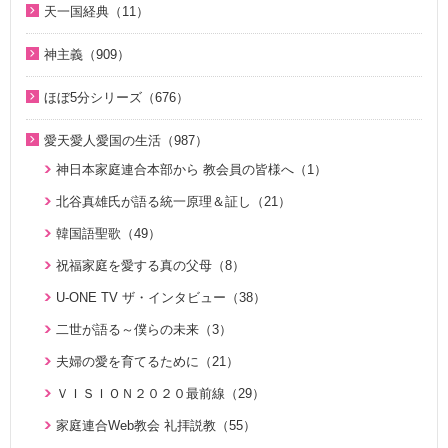
2023年（27）
天一国経典（11）
２１日修練会教育教材（33）
ジュニアのための礼拝（108）
2018年（20）
1. 家庭教育講座（11）
2022年（38）
天一国経典関連映像（11）
真の幸せ講座（15）
親と子のための説教集 こども礼拝（32）
神主義（909）
2017年（10）
2. 神氏族メシヤ講座（8）
2021年（47）
シリーズ『原理講論』を読む（20）
全国オンライン礼拝（1）
祝福家庭を愛する真の父母（8）
2016年（9）
3. HJ天宙天寶修錬苑講座（3）
ほぼ5分シリーズ（676）
2020年（49）
統一原理（14）
２１日修練会教育教材（5）
2015年（10）
コミュニケーション講座（2）
ほぼ5分でわかる統一原理（153）
2019年（50）
愛天愛人愛国の生活（987）
ゴッディズム（19）
家庭連合Web教会 礼拝説教（55）
2014年（10）
ほぼ5分でわかる勝共理論（188）
2018年（50）
神日本家庭連合本部から 教会員の皆様へ（1）
ゴッディズム・ポイント講座（17）
そうだったのか！人類一家族（18）
2013年（9）
ほぼ5分でわかる祝福結婚Q&A（78）
2017年（50）
北谷真雄氏が語る統一原理＆証し（21）
神主義講座（10）
ほぼ5分でわかる祝福結婚Q&A（78）
2010年（2）
ほぼ5分でわかる人生相談Q&A 幸せな人生の極意！（219）
2016年（49）
韓国語聖歌（49）
小学生のための原理講義（12）
ほぼ5分でわかる統一原理（153）
2009年（5）
ほぼ5分でわかる介護・福祉（38）
2015年（14）
祝福家庭を愛する真の父母（8）
北谷真雄氏が語る統一原理＆証し（21）
ほぼ5分で分かる勝共理論（188）
2008年（1）
U-ONE TV ザ・インタビュー（38）
二世のための祝福結婚講座（38）
ジュニアのための礼拝（108）
二世が語る～僕らの未来（3）
VIDEO de 訓読『原理講論』（42）
原理教室補助教材（10）
夫婦の愛を育てるために（21）
続・二世のための祝福結婚講座（10）
祝福の意義と価値（5）
ＶＩＳＩＯＮ２０２０最前線（29）
世界平和のためのビジョン講座（10）
家庭連合Web教会 礼拝説教（55）
統一思想入門（7）