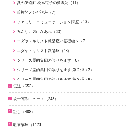
二世のための祝福結婚講座（38）
炎の伝道師 松本道子の奮戦記（11）
家庭連合が贈る聖書ものがたり（28）
氏族的メシヤ講座（7）
VIDEO de 訓読『原理講論』（42）
ファミリーコミュニケーション講座（13）
続・二世のための祝福結婚講座（10）
みんな元気になあれ（30）
U-ONE TVアーカイブ ｢統一思想｣デジタルリマスター版（1
ユダヤ・キリスト教講座＜基礎編＞（7）
7）
ユダヤ・キリスト教講座（43）
シリーズ霊的集団の誤りを正す（8）
シリーズ霊的集団の誤りを正す 第２弾（2）
シリーズ霊的集団の誤りを正す 第３弾（8）
伝道（652）
天国道場（22）
真の父母様紹介（54）
天国道場 エピソード１（5）
統一運動ニュース（248）
教義紹介（446）
2020年代（6）
天国道場 エピソード２（5）
証し（408）
祝福紹介（131）
2010年代（152）
天国道場 エピソード３（5）
自叙伝 天地人真の父母様との対話（15）
統一運動紹介（19）
教養講座（1123）
2000年代（75）
天国道場 エピソード４（5）
直接見た父母様の愛の姿 ～ 阿部公子さんの証し（9）
脱会説得の宗教的背景（9）