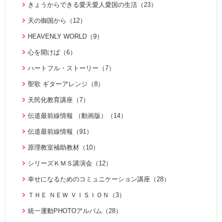
きょうからできる愛天愛人愛国の生活（23）
勝共思想入門（4）
天の御国から（12）
統一運動解説（29）
HEAVENLY WORLD（9）
「真の家庭」の十字架路程と勝利（7）
心を開けば（6）
復帰摂理歴史の流れと環太平洋時代の到来（3）
ハートフル・ストーリー（7）
日本社会を蝕む文化共産主義（5）
聖歌 ギターアレンジ（8）
アボニム 少年時代・青年時代（2）
天民化教育講座（7）
親と子のための説教集 こども礼拝（31）
伝道最前線情報 （動画版）（14）
天の御国から（12）
伝道最前線情報（91）
HEAVENLY WORLD（9）
原理教室補助教材（10）
ゆうこおねえさんのビデオかみしばい（15）
シリーズＫＭＳ講演会（12）
みやかおねえさんのビデオかみしばい（4）
幸せになるためのコミュニケーション講座（28）
「朗読の部屋」みんなのポケットマルスム（2）
ＴＨＥ ＮＥＷ ＶＩＳＩＯＮ（3）
氏族メシヤ活動推進の必読書「文鮮明先生の日本語による御言
集 特別編１」の解説（1）
統一運動PHOTOアルバム（28）