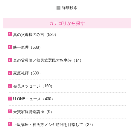
詳細検索
カテゴリから探す
真の父母様のみ言（529）
2020年代（136）
統一原理（588）
2010年代（200）
統一原理講座（31）
真の父母論／韓民族選民大叙事詩（14）
2000年代（7）
天の摂理からみた真の父母様の位相と価値（真の父母論）
天の摂理からみた真の父母様の位相と価値（真の父母論）
1990年代（58）
（8）
家庭礼拝（600）
（8）
1980年代（27）
韓民族選民大叙事詩（6）
家庭礼拝のための説教（17）
韓民族選民大叙事詩（6）
会長メッセージ（160）
1970年代（9）
脱会説得の宗教的背景（9）
家庭連合Web教会 礼拝説教（55）
2026年（29）
U-ONEニュース（430）
幸運の言葉（77）
そうだったのか！人類一家族（18）
中高生のためのWeb礼拝（192）
2025年（12）
2026年（5）
天の摂理からみた真の父母様の位相と価値（真の父母論）
そうだったのか！統一原理（34）
聖歌（歌入り）（88）
天寶家庭特別講座（9）
2022年（1）
（8）
2025年（25）
ほぼ5分でわかる統一原理（153）
聖歌（ピアノ伴奏）（57）
天寳家庭特別講座（8）
2020年（24）
上級講座・神氏族メシヤ勝利を目指して（27）
韓民族選民大叙事詩（6）
2024年（26）
ほぼ5分でわかる祝福結婚Q&A（78）
韓国語聖歌（49）
2019年（18）
はじめに（2）