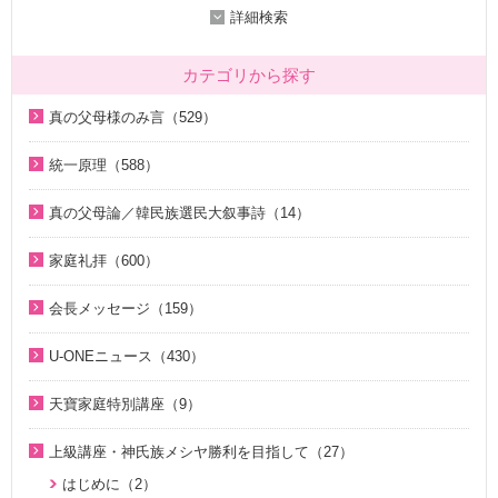
詳細検索
カテゴリから探す
真の父母様のみ言（529）
2020年代（136）
統一原理（588）
2010年代（200）
統一原理講座（31）
真の父母論／韓民族選民大叙事詩（14）
2000年代（7）
天の摂理からみた真の父母様の位相と価値（真の父母論）
天の摂理からみた真の父母様の位相と価値（真の父母論）
1990年代（58）
（8）
家庭礼拝（600）
（8）
1980年代（27）
韓民族選民大叙事詩（6）
家庭礼拝のための説教（17）
韓民族選民大叙事詩（6）
会長メッセージ（159）
1970年代（9）
脱会説得の宗教的背景（9）
家庭連合Web教会 礼拝説教（55）
2026年（28）
U-ONEニュース（430）
幸運の言葉（77）
そうだったのか！人類一家族（18）
中高生のためのWeb礼拝（192）
2025年（12）
2026年（5）
天の摂理からみた真の父母様の位相と価値（真の父母論）
そうだったのか！統一原理（34）
聖歌（歌入り）（88）
天寶家庭特別講座（9）
2022年（1）
（8）
2025年（25）
ほぼ5分でわかる統一原理（153）
聖歌（ピアノ伴奏）（57）
天寳家庭特別講座（8）
2020年（24）
上級講座・神氏族メシヤ勝利を目指して（27）
韓民族選民大叙事詩（6）
2024年（26）
ほぼ5分でわかる祝福結婚Q&A（78）
韓国語聖歌（49）
2019年（18）
はじめに（2）
2023年（27）