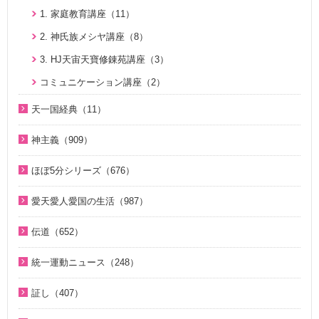
２１日修練会教育教材（33）
ジュニアのための礼拝（108）
2018年（20）
1. 家庭教育講座（11）
2022年（38）
真の幸せ講座（15）
親と子のための説教集 こども礼拝（32）
2017年（10）
2. 神氏族メシヤ講座（8）
2021年（47）
シリーズ『原理講論』を読む（20）
全国オンライン礼拝（1）
2016年（9）
3. HJ天宙天寶修錬苑講座（3）
2020年（49）
統一原理（14）
2015年（10）
コミュニケーション講座（2）
2019年（50）
ゴッディズム（19）
2014年（10）
天一国経典（11）
2018年（50）
ゴッディズム・ポイント講座（17）
2013年（9）
天一国経典関連映像（11）
2017年（50）
神主義（909）
神主義講座（10）
2010年（2）
2016年（49）
祝福家庭を愛する真の父母（8）
小学生のための原理講義（12）
ほぼ5分シリーズ（676）
2009年（5）
2015年（14）
２１日修練会教育教材（5）
北谷真雄氏が語る統一原理＆証し（21）
ほぼ5分でわかる統一原理（153）
2008年（1）
愛天愛人愛国の生活（987）
家庭連合Web教会 礼拝説教（55）
二世のための祝福結婚講座（38）
ほぼ5分でわかる勝共理論（188）
神日本家庭連合本部から 教会員の皆様へ（1）
そうだったのか！人類一家族（18）
伝道（652）
VIDEO de 訓読『原理講論』（42）
ほぼ5分でわかる祝福結婚Q&A（78）
北谷真雄氏が語る統一原理＆証し（21）
ほぼ5分でわかる祝福結婚Q&A（78）
真の父母様紹介（54）
続・二世のための祝福結婚講座（10）
ほぼ5分でわかる人生相談Q&A 幸せな人生の極意！（219）
統一運動ニュース（248）
韓国語聖歌（49）
ほぼ5分でわかる統一原理（153）
教義紹介（446）
ほぼ5分でわかる介護・福祉（38）
2020年代（6）
祝福家庭を愛する真の父母（8）
証し（407）
ほぼ5分で分かる勝共理論（188）
祝福紹介（131）
2010年代（152）
U-ONE TV ザ・インタビュー（38）
自叙伝 天地人真の父母様との対話（14）