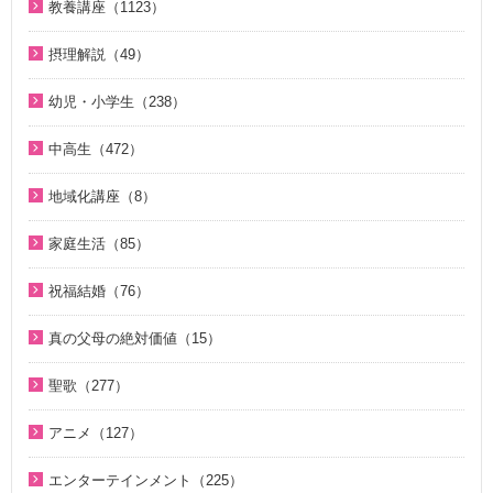
ジュニアのための礼拝（108）
統一運動紹介（19）
教養講座（1123）
2000年代（75）
二世が語る～僕らの未来（3）
直接見た父母様の愛の姿 ～ 阿部公子さんの証し（9）
原理教室補助教材（10）
脱会説得の宗教的背景（9）
1980年代（4）
摂理解説（49）
夫婦の愛を育てるために（21）
真実一路 ～ 松山貢三 魂の叫び（12）
祝福の意義と価値（5）
北谷真雄が語る霊界の真実、その後（4）
1970年代（5）
今日の摂理解説（44）
ＶＩＳＩＯＮ２０２０最前線（29）
北谷真雄が語る霊界の真実、その後（4）
幼児・小学生（238）
世界平和のためのビジョン講座（10）
ここがポイント！ビューポイント（33）
1時間で分かる「現代の摂理」（4）
家庭連合Web教会 礼拝説教（55）
阿部知行（777双）が証す 父母の愛に触れた日々（10）
親と子のための説教集 こども礼拝（32）
統一思想入門（7）
「霊界はある。霊人たちはいつも共にいる」シリーズ 続・北
中高生（472）
きょうからできる愛天愛人愛国の生活（23）
神霊と真理に満たされて 777双 阿部公子さんの証し（5）
谷真雄が語る霊界の真実（7）
小学生のための原理講義（12）
勝共思想入門（4）
中高生のためのWeb礼拝（192）
地域化講座（8）
天の御国から（12）
証シリーズ 真のお母様、感謝します（46）
ＫＭＳビューポイント（42）
アボニム 少年時代・青年時代（2）
統一運動解説（29）
そうだったのか！人類一家族（18）
地域化講座（8）
HEAVENLY WORLD（9）
証シリーズ 真のお母様、感謝します（ナレーション入り）（4
ほぼ5分でわかる勝共理論（188）
よんい博士と行く神様の世界（47）
家庭生活（85）
「真の家庭」の十字架路程と勝利（7）
そうだったのか！統一原理（34）
6）
心を開けば（6）
内外情勢解説（60）
デジタル偉人館 神様の涙（8）
夫婦愛を育む幸福の基本原則 ～母のように 娘のように～
復帰摂理歴史の流れと環太平洋時代の到来（3）
二世が語る～僕らの未来（3）
祝福結婚（76）
北谷真雄が語る霊界の真実（8）
（16）
ハートフル・ストーリー（7）
北谷真雄が語る霊界の真実（9）
ゆうこおねえさんのビデオかみしばい（19）
日本社会を蝕む文化共産主義（5）
ジュニアのための礼拝（108）
二世祝福ポイント講座（9）
「霊界はある。霊人たちはいつも共にいる」シリーズ 続・北
夫婦の愛を育てるために（21）
真の父母の絶対価値（15）
聖歌 ギターアレンジ（8）
天国道場（22）
みやかおねえさんのビデオかみしばい（4）
アボニム 少年時代・青年時代（2）
谷真雄が語る霊界の真実（7）
Eternal Love / Hyo Jin Moon（16）
祝福の意義と価値（5）
真の夫婦の愛を求めて（12）
真の父母の絶対価値（10）
天民化教育講座（7）
夫婦愛を育む幸福の基本原則 ～母のように 娘のように～
座間先生のiＳＴＦわくわく講座（14）
聖歌（277）
親と子のための説教集 こども礼拝（31）
北谷真雄が語る霊界の真実、再び（7）
True Pure Harmony（10）
親セミナー（10）
（16）
二世祝福ポイント講座（9）
文鮮明先生が見た韓鶴子総裁（5）
伝道最前線情報 （動画版）（14）
座間先生のiＳＴＦわくわく講座 Part2（12）
韓国語聖歌（49）
天の御国から（12）
北谷真雄氏が語る統一原理＆証し（21）
OMNIPRESENCE イツモトモニ（15）
親子セミナー（4）
アニメ（127）
夫婦の愛を育てるために（21）
親セミナー（10）
伝道最前線情報（91）
OMNIPRESENCE イツモトモニ（15）
聖歌（ピアノ伴奏）（57）
HEAVENLY WORLD（9）
霊界の真実、もう一つの証言（7）
天国の門（5）
二世のための祝福結婚講座（38）
聖書ものがたり（8）
真の夫婦の愛を求めて（12）
親子セミナー（4）
エンターテインメント（225）
原理教室補助教材（10）
True Pure Harmony（10）
聖歌（歌入り）（88）