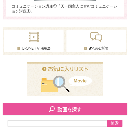
ーシ
コミュニケーション講座①「天一国主人に育むコミュニケーシ
コ
ョン講座①」
ョ
検索