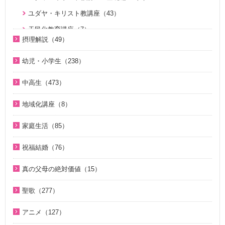
天国道場 エピソード３（5）
ユダヤ・キリスト教講座（43）
天国道場 エピソード４（5）
天民化教育講座（7）
通いはじめる親子の心（8）
摂理解説（49）
シリーズＫＭＳ講演会（12）
今日の摂理解説（44）
サタンの誘惑（5）
幼児・小学生（238）
ＴＨＥ ＮＥＷ ＶＩＳＩＯＮ（3）
1時間で分かる「現代の摂理」（4）
KMSザ・インタビュー（8）
親と子のための説教集 こども礼拝（32）
天国道場 エピソード１（5）
中高生（473）
証、講演（20）
小学生のための原理講義（12）
天国道場 エピソード２（5）
中高生のためのWeb礼拝（193）
ジュニアのための礼拝（106）
地域化講座（8）
アボニム 少年時代・青年時代（2）
天国道場 エピソード３（5）
そうだったのか！人類一家族（18）
こころの四季（20）
地域化講座（8）
よんい博士と行く神様の世界（47）
家庭生活（85）
天国道場 エピソード４（5）
そうだったのか！統一原理（34）
「朗読の部屋」神の国の小さな物語（14）
デジタル偉人館 神様の涙（8）
夫婦愛を育む幸福の基本原則 ～母のように 娘のように～
家庭連合が贈る聖書ものがたり（28）
二世が語る～僕らの未来（3）
祝福結婚（76）
「朗読の部屋」みんなのポケットマルスム（2）
（16）
ゆうこおねえさんのビデオかみしばい（19）
ほぼ5分でわかる人生相談Q&A 幸せな人生の極意！（219）
ジュニアのための礼拝（108）
二世祝福ポイント講座（9）
神氏族メシヤ最前線（1）
夫婦の愛を育てるために（21）
真の父母の絶対価値（15）
みやかおねえさんのビデオかみしばい（4）
ほぼ5分でわかる介護・福祉Q＆A（38）
Eternal Love / Hyo Jin Moon（16）
祝福の意義と価値（5）
地域化講座（8）
真の夫婦の愛を求めて（12）
真の父母の絶対価値（10）
座間先生のiＳＴＦわくわく講座（14）
世界平和のためのビジョン講座（10）
聖歌（277）
True Pure Harmony（10）
親セミナー（10）
癒やしのオルゴール聖歌（44）
二世祝福ポイント講座（9）
文鮮明先生が見た韓鶴子総裁（5）
座間先生のiＳＴＦわくわく講座 Part2（12）
韓国語聖歌（49）
霊界の真実、もう一つの証言（7）
OMNIPRESENCE イツモトモニ（15）
親子セミナー（4）
アニメ（127）
HOLY SONGS ～FEMALE VOCALIST～（21）
親セミナー（10）
OMNIPRESENCE イツモトモニ（15）
聖歌（ピアノ伴奏）（57）
北谷真雄が語る霊界の真実、再び（7）