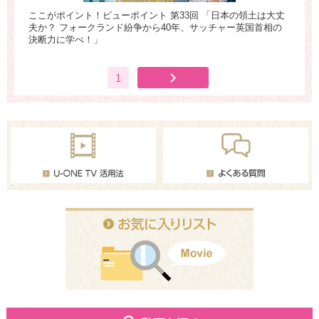
は再
ここがポイント！ビューポイント 第33回 「日本の領土は大丈
こ
夫か？ フォークランド紛争から40年、サッチャー英国首相の
域
決断力に学べ！」
1