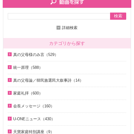
検索
詳細検索
カテゴリから探す
真の父母様のみ言（529）
2020年代（136）
統一原理（588）
2010年代（200）
統一原理講座（31）
真の父母論／韓民族選民大叙事詩（14）
2000年代（7）
天の摂理からみた真の父母様の位相と価値（真の父母論）
天の摂理からみた真の父母様の位相と価値（真の父母論）
1990年代（58）
（8）
家庭礼拝（600）
（8）
1980年代（27）
韓民族選民大叙事詩（6）
家庭礼拝のための説教（17）
韓民族選民大叙事詩（6）
会長メッセージ（160）
1970年代（9）
脱会説得の宗教的背景（9）
家庭連合Web教会 礼拝説教（55）
2026年（29）
U-ONEニュース（430）
幸運の言葉（77）
そうだったのか！人類一家族（18）
中高生のためのWeb礼拝（192）
2025年（12）
2026年（5）
天の摂理からみた真の父母様の位相と価値（真の父母論）
そうだったのか！統一原理（34）
聖歌（歌入り）（88）
天寶家庭特別講座（9）
2022年（1）