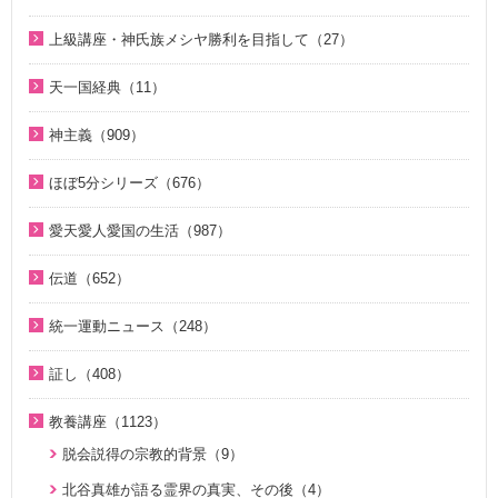
（8）
2025年（25）
ほぼ5分でわかる統一原理（153）
聖歌（ピアノ伴奏）（57）
天寳家庭特別講座（8）
2020年（24）
上級講座・神氏族メシヤ勝利を目指して（27）
韓民族選民大叙事詩（6）
2024年（26）
ほぼ5分でわかる祝福結婚Q&A（78）
韓国語聖歌（49）
2019年（18）
はじめに（2）
2023年（27）
天一国経典（11）
２１日修練会教育教材（33）
ジュニアのための礼拝（108）
2018年（20）
1. 家庭教育講座（11）
2022年（38）
天一国経典関連映像（11）
真の幸せ講座（15）
親と子のための説教集 こども礼拝（32）
神主義（909）
2017年（10）
2. 神氏族メシヤ講座（8）
2021年（47）
シリーズ『原理講論』を読む（20）
全国オンライン礼拝（1）
祝福家庭を愛する真の父母（8）
2016年（9）
3. HJ天宙天寶修錬苑講座（3）
ほぼ5分シリーズ（676）
2020年（49）
統一原理（14）
２１日修練会教育教材（5）
2015年（10）
コミュニケーション講座（2）
ほぼ5分でわかる統一原理（153）
2019年（50）
愛天愛人愛国の生活（987）
ゴッディズム（19）
家庭連合Web教会 礼拝説教（55）
2014年（10）
ほぼ5分でわかる勝共理論（188）
2018年（50）
神日本家庭連合本部から 教会員の皆様へ（1）
ゴッディズム・ポイント講座（17）
そうだったのか！人類一家族（18）
伝道（652）
2013年（9）
ほぼ5分でわかる祝福結婚Q&A（78）
2017年（50）
北谷真雄氏が語る統一原理＆証し（21）
神主義講座（10）
ほぼ5分でわかる祝福結婚Q&A（78）
真の父母様紹介（54）
2010年（2）
ほぼ5分でわかる人生相談Q&A 幸せな人生の極意！（219）
統一運動ニュース（248）
2016年（49）
韓国語聖歌（49）
小学生のための原理講義（12）
ほぼ5分でわかる統一原理（153）
教義紹介（446）
2009年（5）
ほぼ5分でわかる介護・福祉（38）
2020年代（6）
2015年（14）
祝福家庭を愛する真の父母（8）
証し（408）
北谷真雄氏が語る統一原理＆証し（21）
ほぼ5分で分かる勝共理論（188）
祝福紹介（131）
2008年（1）
2010年代（152）
U-ONE TV ザ・インタビュー（38）
自叙伝 天地人真の父母様との対話（15）
二世のための祝福結婚講座（38）
ジュニアのための礼拝（108）
統一運動紹介（19）
教養講座（1123）
2000年代（75）
二世が語る～僕らの未来（3）
直接見た父母様の愛の姿 ～ 阿部公子さんの証し（9）
VIDEO de 訓読『原理講論』（42）
原理教室補助教材（10）
脱会説得の宗教的背景（9）
1980年代（4）
夫婦の愛を育てるために（21）
真実一路 ～ 松山貢三 魂の叫び（12）
続・二世のための祝福結婚講座（10）
祝福の意義と価値（5）
北谷真雄が語る霊界の真実、その後（4）