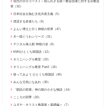
現代のホロコースト～知られざる統一教会信者に対する宗教迫
ＴＨＥ ＮＥＷ ＶＩＳＩＯＮ（3）
氏族メシヤ活動推進の必読書「文鮮明先生の日本語による御言
周藤健先生自叙伝（43）
害（32）
集 特別編１」の解説（1）
統一運動PHOTOアルバム（28）
統一教会蘇生期を語る（10）
日本社会を蝕む文化共産主義（5）
二世のための祝福結婚講座（38）
炎の伝道師 松本道子の奮戦記（11）
父母様の愛（3）
漂流する若者たち（9）
家庭連合が贈る聖書ものがたり（28）
氏族的メシヤ講座（7）
ハートフル・ストーリー（7）
よんい博士と行く神様の世界（47）
VIDEO de 訓読『原理講論』（42）
ファミリーコミュニケーション講座（13）
証、講演（20）
天一国ぐうわシリーズ（31）
続・二世のための祝福結婚講座（10）
みんな元気になあれ（30）
KMSザ・インタビュー（9）
デジタル偉人館 神様の涙（8）
U-ONE TVアーカイブ ｢統一思想｣デジタルリマスター版（1
ユダヤ・キリスト教講座＜基礎編＞（7）
U-ONE TV ザ・インタビュー（38）
KMSひとくち韓国語（12）
7）
ユダヤ・キリスト教講座（43）
二世が語る～僕らの未来（3）
オリニハングル教室（10）
シリーズ霊的集団の誤りを正す（8）
夫婦愛を育む幸福の基本原則 ～母のように 娘のように～
オリニハングル教室 Part2（16）
シリーズ霊的集団の誤りを正す 第２弾（2）
（16）
使ってみよう ひとくち韓国語（40）
シリーズ霊的集団の誤りを正す 第３弾（8）
真の夫婦の愛を求めて（12）
みんな元気になあれ（30）
天国道場（22）
思い出の聖歌エピソード動画（4）
「朗読の部屋」神の国の小さな物語（14）
天国道場 エピソード１（5）
こころの四季（20）
天国道場 エピソード２（5）
ユダヤ・キリスト教講座＜基礎編＞（7）