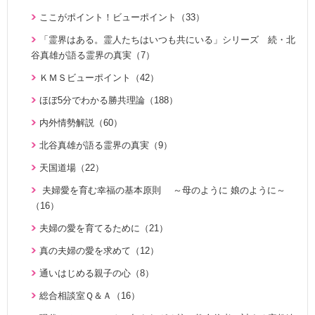
1970年代（5）
ＶＩＳＩＯＮ２０２０最前線（29）
北谷真雄が語る霊界の真実、その後（4）
世界平和のためのビジョン講座（10）
ここがポイント！ビューポイント（33）
家庭連合Web教会 礼拝説教（55）
阿部知行（777双）が証す 父母の愛に触れた日々（10）
統一思想入門（7）
「霊界はある。霊人たちはいつも共にいる」シリーズ 続・北
きょうからできる愛天愛人愛国の生活（23）
神霊と真理に満たされて 777双 阿部公子さんの証し（5）
谷真雄が語る霊界の真実（7）
勝共思想入門（4）
天の御国から（12）
証シリーズ 真のお母様、感謝します（46）
ＫＭＳビューポイント（42）
統一運動解説（29）
HEAVENLY WORLD（9）
証シリーズ 真のお母様、感謝します（ナレーション入り）（4
ほぼ5分でわかる勝共理論（188）
「真の家庭」の十字架路程と勝利（7）
6）
心を開けば（6）
内外情勢解説（60）
復帰摂理歴史の流れと環太平洋時代の到来（3）
北谷真雄が語る霊界の真実（8）
ハートフル・ストーリー（7）
北谷真雄が語る霊界の真実（9）
日本社会を蝕む文化共産主義（5）
「霊界はある。霊人たちはいつも共にいる」シリーズ 続・北
聖歌 ギターアレンジ（8）
天国道場（22）
アボニム 少年時代・青年時代（2）
谷真雄が語る霊界の真実（7）
天民化教育講座（7）
夫婦愛を育む幸福の基本原則 ～母のように 娘のように～
親と子のための説教集 こども礼拝（31）
北谷真雄が語る霊界の真実、再び（7）
（16）
伝道最前線情報 （動画版）（14）
天の御国から（12）
北谷真雄氏が語る統一原理＆証し（21）
夫婦の愛を育てるために（21）
伝道最前線情報（91）
HEAVENLY WORLD（9）
霊界の真実、もう一つの証言（7）
真の夫婦の愛を求めて（12）
原理教室補助教材（10）
ゆうこおねえさんのビデオかみしばい（15）
祝福家庭を愛する真の父母（8）
通いはじめる親子の心（8）
シリーズＫＭＳ講演会（12）
みやかおねえさんのビデオかみしばい（4）
自叙伝 真の父母様のみ跡を慕って（28）
総合相談室Ｑ＆Ａ（16）
幸せになるためのコミュニケーション講座（28）
「朗読の部屋」みんなのポケットマルスム（2）
私の出会った真のお父様（7）