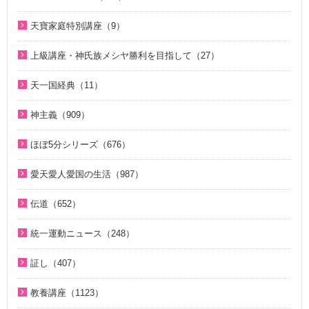
幸運の言葉（77）
そうだったのか！人類一家族（18）
中高生のためのWeb礼拝（192）
2025年（12）
2026年（5）
天の摂理からみた真の父母様の位相と価値（真の父母論）
そうだったのか！統一原理（34）
聖歌（歌入り）（88）
天寶家庭特別講座（9）
2022年（1）
（8）
2025年（25）
ほぼ5分でわかる統一原理（153）
聖歌（ピアノ伴奏）（57）
天寳家庭特別講座（8）
2020年（24）
上級講座・神氏族メシヤ勝利を目指して（27）
韓民族選民大叙事詩（6）
2024年（26）
ほぼ5分でわかる祝福結婚Q&A（78）
韓国語聖歌（49）
2019年（18）
はじめに（2）
2023年（27）
天一国経典（11）
２１日修練会教育教材（33）
ジュニアのための礼拝（108）
2018年（20）
1. 家庭教育講座（11）
2022年（38）
天一国経典関連映像（11）
真の幸せ講座（15）
親と子のための説教集 こども礼拝（32）
神主義（909）
2017年（10）
2. 神氏族メシヤ講座（8）
2021年（47）
シリーズ『原理講論』を読む（20）
全国オンライン礼拝（1）
祝福家庭を愛する真の父母（8）
2016年（9）
3. HJ天宙天寶修錬苑講座（3）
ほぼ5分シリーズ（676）
2020年（49）
統一原理（14）
２１日修練会教育教材（5）
2015年（10）
コミュニケーション講座（2）
ほぼ5分でわかる統一原理（153）
2019年（50）
愛天愛人愛国の生活（987）
ゴッディズム（19）
家庭連合Web教会 礼拝説教（55）
2014年（10）
ほぼ5分でわかる勝共理論（188）
2018年（50）
神日本家庭連合本部から 教会員の皆様へ（1）
ゴッディズム・ポイント講座（17）
そうだったのか！人類一家族（18）
伝道（652）
2013年（9）
ほぼ5分でわかる祝福結婚Q&A（78）
2017年（50）
北谷真雄氏が語る統一原理＆証し（21）
神主義講座（10）
ほぼ5分でわかる祝福結婚Q&A（78）
真の父母様紹介（54）
2010年（2）
ほぼ5分でわかる人生相談Q&A 幸せな人生の極意！（219）
統一運動ニュース（248）
2016年（49）
韓国語聖歌（49）
小学生のための原理講義（12）
ほぼ5分でわかる統一原理（153）
教義紹介（446）
2009年（5）
ほぼ5分でわかる介護・福祉（38）
2020年代（6）
2015年（14）
祝福家庭を愛する真の父母（8）
証し（407）
北谷真雄氏が語る統一原理＆証し（21）
ほぼ5分で分かる勝共理論（188）
祝福紹介（131）
2008年（1）
2010年代（152）
U-ONE TV ザ・インタビュー（38）
自叙伝 天地人真の父母様との対話（14）
二世のための祝福結婚講座（38）
ジュニアのための礼拝（108）
統一運動紹介（19）
教養講座（1123）
2000年代（75）
二世が語る～僕らの未来（3）
直接見た父母様の愛の姿 ～ 阿部公子さんの証し（9）