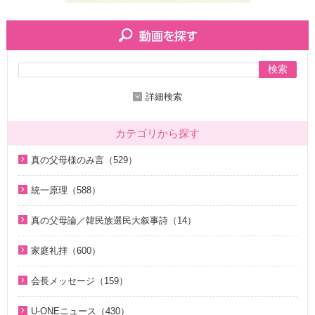
検索
詳細検索
カテゴリから探す
真の父母様のみ言（529）
2020年代（136）
統一原理（588）
2010年代（200）
統一原理講座（31）
真の父母論／韓民族選民大叙事詩（14）
2000年代（7）
天の摂理からみた真の父母様の位相と価値（真の父母論）
天の摂理からみた真の父母様の位相と価値（真の父母論）
1990年代（58）
（8）
家庭礼拝（600）
（8）
1980年代（27）
韓民族選民大叙事詩（6）
家庭礼拝のための説教（17）
韓民族選民大叙事詩（6）
会長メッセージ（159）
1970年代（9）
脱会説得の宗教的背景（9）
家庭連合Web教会 礼拝説教（55）
2026年（28）
U-ONEニュース（430）