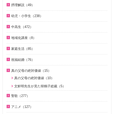
VIDEO de 訓読『原理講論』（42）
原理教室補助教材（10）
脱会説得の宗教的背景（9）
1980年代（4）
摂理解説（49）
夫婦の愛を育てるために（21）
真実一路 ～ 松山貢三 魂の叫び（12）
続・二世のための祝福結婚講座（10）
祝福の意義と価値（5）
北谷真雄が語る霊界の真実、その後（4）
1970年代（5）
今日の摂理解説（44）
ＶＩＳＩＯＮ２０２０最前線（29）
北谷真雄が語る霊界の真実、その後（4）
幼児・小学生（238）
世界平和のためのビジョン講座（10）
ここがポイント！ビューポイント（33）
1時間で分かる「現代の摂理」（4）
家庭連合Web教会 礼拝説教（55）
阿部知行（777双）が証す 父母の愛に触れた日々（10）
親と子のための説教集 こども礼拝（32）
統一思想入門（7）
「霊界はある。霊人たちはいつも共にいる」シリーズ 続・北
中高生（472）
きょうからできる愛天愛人愛国の生活（23）
神霊と真理に満たされて 777双 阿部公子さんの証し（5）
谷真雄が語る霊界の真実（7）
小学生のための原理講義（12）
勝共思想入門（4）
中高生のためのWeb礼拝（192）
地域化講座（8）
天の御国から（12）
証シリーズ 真のお母様、感謝します（46）
ＫＭＳビューポイント（42）
アボニム 少年時代・青年時代（2）
統一運動解説（29）
そうだったのか！人類一家族（18）
地域化講座（8）
HEAVENLY WORLD（9）
証シリーズ 真のお母様、感謝します（ナレーション入り）（4
ほぼ5分でわかる勝共理論（188）
よんい博士と行く神様の世界（47）
家庭生活（85）
「真の家庭」の十字架路程と勝利（7）
そうだったのか！統一原理（34）
6）
心を開けば（6）
内外情勢解説（60）
デジタル偉人館 神様の涙（8）
夫婦愛を育む幸福の基本原則 ～母のように 娘のように～
復帰摂理歴史の流れと環太平洋時代の到来（3）
二世が語る～僕らの未来（3）
祝福結婚（76）
北谷真雄が語る霊界の真実（8）
（16）
ハートフル・ストーリー（7）
北谷真雄が語る霊界の真実（9）
ゆうこおねえさんのビデオかみしばい（19）
日本社会を蝕む文化共産主義（5）
ジュニアのための礼拝（108）
二世祝福ポイント講座（9）
「霊界はある。霊人たちはいつも共にいる」シリーズ 続・北
夫婦の愛を育てるために（21）
真の父母の絶対価値（15）
聖歌 ギターアレンジ（8）
天国道場（22）
みやかおねえさんのビデオかみしばい（4）
アボニム 少年時代・青年時代（2）
谷真雄が語る霊界の真実（7）
Eternal Love / Hyo Jin Moon（16）
祝福の意義と価値（5）
真の夫婦の愛を求めて（12）
真の父母の絶対価値（10）
天民化教育講座（7）
夫婦愛を育む幸福の基本原則 ～母のように 娘のように～
座間先生のiＳＴＦわくわく講座（14）
親と子のための説教集 こども礼拝（31）
北谷真雄が語る霊界の真実、再び（7）
True Pure Harmony（10）
親セミナー（10）
（16）
二世祝福ポイント講座（9）
文鮮明先生が見た韓鶴子総裁（5）
伝道最前線情報 （動画版）（14）
座間先生のiＳＴＦわくわく講座 Part2（12）
天の御国から（12）
北谷真雄氏が語る統一原理＆証し（21）
OMNIPRESENCE イツモトモニ（15）
親子セミナー（4）
夫婦の愛を育てるために（21）
親セミナー（10）
聖歌（277）
伝道最前線情報（91）
OMNIPRESENCE イツモトモニ（15）
HEAVENLY WORLD（9）
霊界の真実、もう一つの証言（7）
天国の門（5）
二世のための祝福結婚講座（38）
真の夫婦の愛を求めて（12）
親子セミナー（4）
韓国語聖歌（49）
原理教室補助教材（10）
True Pure Harmony（10）
アニメ（127）
ゆうこおねえさんのビデオかみしばい（15）
祝福家庭を愛する真の父母（8）
アボニム 少年時代・青年時代（2）
続・二世のための祝福結婚講座（10）
通いはじめる親子の心（8）
家庭青年のための家庭教育講座（13）
聖歌（ピアノ伴奏）（57）
シリーズＫＭＳ講演会（12）
家庭連合が贈る聖書ものがたり（28）