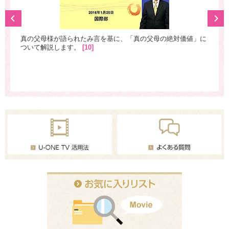
いく
真の父母様が語られたみ言を基に、「真の父母の絶対価値」に
真
れた
ついて解説します。
[10]
こ
『文
み
さら
鮮
問題
に
点