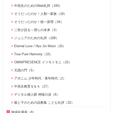
きょうからできる愛天愛人愛国の生活（23）
神霊と真理に満たされて 777双 阿部公子さんの証し（5）
谷真雄が語る霊界の真実（7）
小学生のための原理講義（12）
勝共思想入門（4）
中高生のためのWeb礼拝（193）
天の御国から（12）
証シリーズ 真のお母様、感謝します（46）
ＫＭＳビューポイント（42）
アボニム 少年時代・青年時代（2）
統一運動解説（29）
そうだったのか！人類一家族（18）
HEAVENLY WORLD（9）
証シリーズ 真のお母様、感謝します（ナレーション入り）（4
ほぼ5分でわかる勝共理論（188）
よんい博士と行く神様の世界（47）
「真の家庭」の十字架路程と勝利（7）
そうだったのか！統一原理（34）
6）
心を開けば（6）
内外情勢解説（60）
デジタル偉人館 神様の涙（8）
復帰摂理歴史の流れと環太平洋時代の到来（3）
二世が語る～僕らの未来（3）
北谷真雄が語る霊界の真実（8）
ハートフル・ストーリー（7）
北谷真雄が語る霊界の真実（9）
ゆうこおねえさんのビデオかみしばい（19）
日本社会を蝕む文化共産主義（5）
ジュニアのための礼拝（108）
「霊界はある。霊人たちはいつも共にいる」シリーズ 続・北
聖歌 ギターアレンジ（8）
天国道場（22）
みやかおねえさんのビデオかみしばい（4）
アボニム 少年時代・青年時代（2）
谷真雄が語る霊界の真実（7）
Eternal Love / Hyo Jin Moon（16）
天民化教育講座（7）
夫婦愛を育む幸福の基本原則 ～母のように 娘のように～
座間先生のiＳＴＦわくわく講座（14）
親と子のための説教集 こども礼拝（31）
北谷真雄が語る霊界の真実、再び（7）
True Pure Harmony（10）
（16）
伝道最前線情報 （動画版）（14）
座間先生のiＳＴＦわくわく講座 Part2（12）
天の御国から（12）
北谷真雄氏が語る統一原理＆証し（21）
OMNIPRESENCE イツモトモニ（15）
夫婦の愛を育てるために（21）
伝道最前線情報（91）
OMNIPRESENCE イツモトモニ（15）
HEAVENLY WORLD（9）
霊界の真実、もう一つの証言（7）
天国の門（5）
真の夫婦の愛を求めて（12）
原理教室補助教材（10）
True Pure Harmony（10）
ゆうこおねえさんのビデオかみしばい（15）
祝福家庭を愛する真の父母（8）
アボニム 少年時代・青年時代（2）
通いはじめる親子の心（8）
シリーズＫＭＳ講演会（12）
家庭連合が贈る聖書ものがたり（28）
みやかおねえさんのビデオかみしばい（4）
自叙伝 真の父母様のみ跡を慕って（28）
中高生教育Ｑ＆Ａ（27）
総合相談室Ｑ＆Ａ（16）
幸せになるためのコミュニケーション講座（28）
アーカイブ「クリスマス企画番組 Pure Heart Christmas」デジ
「朗読の部屋」みんなのポケットマルスム（2）
私の出会った真のお父様（7）
デジタル偉人館 神様の涙（8）
タルリマスター版（1）
現代のホロコースト～知られざる統一教会信者に対する宗教迫
ＴＨＥ ＮＥＷ ＶＩＳＩＯＮ（3）
氏族メシヤ活動推進の必読書「文鮮明先生の日本語による御言
周藤健先生自叙伝（43）
親と子のための説教集 こども礼拝（32）
害（32）
そうだったのか！統一原理（34）
集 特別編１」の解説（1）
統一運動PHOTOアルバム（28）
統一教会蘇生期を語る（10）
日本社会を蝕む文化共産主義（5）
地域化講座（8）