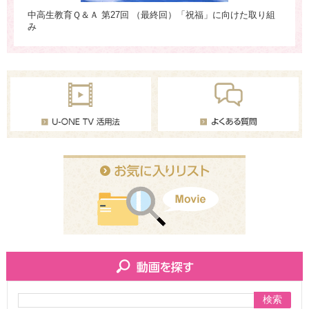
中高生教育Ｑ＆Ａ 第27回 （最終回）「祝福」に向けた取り組
中
」
み
活
検索