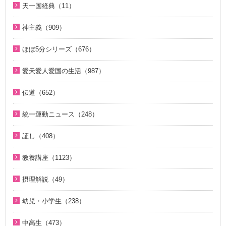
2023年（27）
天一国経典（11）
２１日修練会教育教材（33）
ジュニアのための礼拝（108）
2018年（20）
1. 家庭教育講座（11）
2022年（38）
天一国経典関連映像（11）
真の幸せ講座（15）
親と子のための説教集 こども礼拝（32）
神主義（909）
2017年（10）
2. 神氏族メシヤ講座（8）
2021年（47）
シリーズ『原理講論』を読む（20）
全国オンライン礼拝（1）
祝福家庭を愛する真の父母（8）
2016年（9）
3. HJ天宙天寶修錬苑講座（3）
ほぼ5分シリーズ（676）
2020年（49）
統一原理（14）
２１日修練会教育教材（5）
2015年（10）
コミュニケーション講座（2）
ほぼ5分でわかる統一原理（153）
2019年（50）
愛天愛人愛国の生活（987）
ゴッディズム（19）
家庭連合Web教会 礼拝説教（55）
2014年（10）
ほぼ5分でわかる勝共理論（188）
2018年（50）
神日本家庭連合本部から 教会員の皆様へ（1）
ゴッディズム・ポイント講座（17）
そうだったのか！人類一家族（18）
伝道（652）
2013年（9）
ほぼ5分でわかる祝福結婚Q&A（78）
2017年（50）
北谷真雄氏が語る統一原理＆証し（21）
神主義講座（10）
ほぼ5分でわかる祝福結婚Q&A（78）
真の父母様紹介（54）
2010年（2）
ほぼ5分でわかる人生相談Q&A 幸せな人生の極意！（219）
統一運動ニュース（248）
2016年（49）
韓国語聖歌（49）
小学生のための原理講義（12）
ほぼ5分でわかる統一原理（153）
教義紹介（446）
2009年（5）
ほぼ5分でわかる介護・福祉（38）
2020年代（6）
2015年（14）
祝福家庭を愛する真の父母（8）
証し（408）
北谷真雄氏が語る統一原理＆証し（21）
ほぼ5分で分かる勝共理論（188）
祝福紹介（131）
2008年（1）
2010年代（152）
U-ONE TV ザ・インタビュー（38）
自叙伝 天地人真の父母様との対話（15）
二世のための祝福結婚講座（38）
ジュニアのための礼拝（108）
統一運動紹介（19）
教養講座（1123）
2000年代（75）
二世が語る～僕らの未来（3）
直接見た父母様の愛の姿 ～ 阿部公子さんの証し（9）
VIDEO de 訓読『原理講論』（42）
原理教室補助教材（10）
脱会説得の宗教的背景（9）
1980年代（4）
摂理解説（49）
夫婦の愛を育てるために（21）
真実一路 ～ 松山貢三 魂の叫び（12）
続・二世のための祝福結婚講座（10）
祝福の意義と価値（5）
北谷真雄が語る霊界の真実、その後（4）
1970年代（5）
今日の摂理解説（44）
ＶＩＳＩＯＮ２０２０最前線（29）
北谷真雄が語る霊界の真実、その後（4）
幼児・小学生（238）
世界平和のためのビジョン講座（10）
ここがポイント！ビューポイント（33）
1時間で分かる「現代の摂理」（4）
家庭連合Web教会 礼拝説教（55）
阿部知行（777双）が証す 父母の愛に触れた日々（10）
親と子のための説教集 こども礼拝（32）
統一思想入門（7）
「霊界はある。霊人たちはいつも共にいる」シリーズ 続・北
中高生（473）