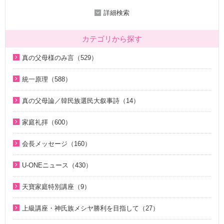
詳細検索
カテゴリから探す
真の父母様のみ言（529）
2020年代（136）
統一原理（588）
2010年代（200）
統一原理講座（31）
真の父母論／韓民族選民大叙事詩（14）
2000年代（7）
天の摂理からみた真の父母様の位相と価値（真の父母論）
天の摂理からみた真の父母様の位相と価値（真の父母論）
1990年代（58）
（8）
家庭礼拝（600）
（8）
1980年代（27）
韓民族選民大叙事詩（6）
家庭礼拝のための説教（17）
韓民族選民大叙事詩（6）
会長メッセージ（160）
1970年代（9）
脱会説得の宗教的背景（9）
家庭連合Web教会 礼拝説教（55）
2026年（29）
U-ONEニュース（430）
幸運の言葉（77）
そうだったのか！人類一家族（18）
中高生のためのWeb礼拝（192）
2025年（12）
2026年（5）
天の摂理からみた真の父母様の位相と価値（真の父母論）
そうだったのか！統一原理（34）
聖歌（歌入り）（88）
天寶家庭特別講座（9）
2022年（1）
（8）
2025年（25）
ほぼ5分でわかる統一原理（153）
聖歌（ピアノ伴奏）（57）
天寳家庭特別講座（8）
2020年（24）
上級講座・神氏族メシヤ勝利を目指して（27）
韓民族選民大叙事詩（6）
2024年（26）
ほぼ5分でわかる祝福結婚Q&A（78）
韓国語聖歌（49）
2019年（18）
はじめに（2）