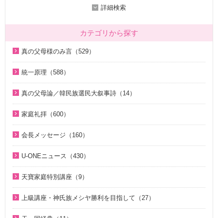
詳細検索
カテゴリから探す
真の父母様のみ言（529）
2020年代（136）
統一原理（588）
2010年代（200）
統一原理講座（31）
真の父母論／韓民族選民大叙事詩（14）
2000年代（7）
天の摂理からみた真の父母様の位相と価値（真の父母論）
天の摂理からみた真の父母様の位相と価値（真の父母論）
1990年代（58）
（8）
家庭礼拝（600）
（8）
1980年代（27）
韓民族選民大叙事詩（6）
家庭礼拝のための説教（17）
韓民族選民大叙事詩（6）
会長メッセージ（160）
1970年代（9）
脱会説得の宗教的背景（9）
家庭連合Web教会 礼拝説教（55）
2026年（29）
U-ONEニュース（430）
幸運の言葉（77）
そうだったのか！人類一家族（18）
中高生のためのWeb礼拝（192）
2025年（12）
2026年（5）
天の摂理からみた真の父母様の位相と価値（真の父母論）
そうだったのか！統一原理（34）
聖歌（歌入り）（88）
天寶家庭特別講座（9）
2022年（1）
（8）
2025年（25）
ほぼ5分でわかる統一原理（153）
聖歌（ピアノ伴奏）（57）
天寳家庭特別講座（8）
2020年（24）
上級講座・神氏族メシヤ勝利を目指して（27）
韓民族選民大叙事詩（6）
2024年（26）
ほぼ5分でわかる祝福結婚Q&A（78）
韓国語聖歌（49）
2019年（18）
はじめに（2）
2023年（27）