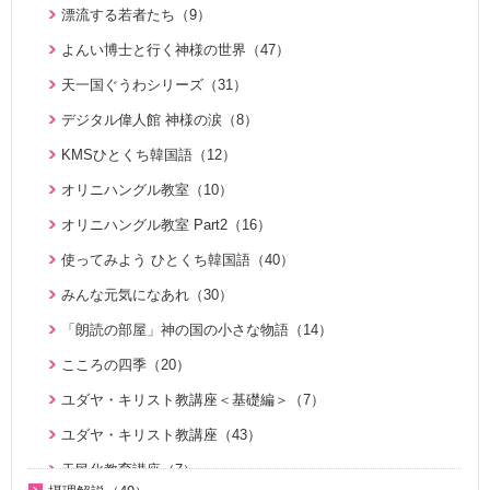
父母様の愛（3）
漂流する若者たち（9）
家庭連合が贈る聖書ものがたり（28）
氏族的メシヤ講座（7）
ハートフル・ストーリー（7）
よんい博士と行く神様の世界（47）
VIDEO de 訓読『原理講論』（42）
ファミリーコミュニケーション講座（13）
証、講演（20）
天一国ぐうわシリーズ（31）
続・二世のための祝福結婚講座（10）
みんな元気になあれ（30）
KMSザ・インタビュー（9）
デジタル偉人館 神様の涙（8）
U-ONE TVアーカイブ ｢統一思想｣デジタルリマスター版（1
ユダヤ・キリスト教講座＜基礎編＞（7）
U-ONE TV ザ・インタビュー（38）
KMSひとくち韓国語（12）
7）
ユダヤ・キリスト教講座（43）
二世が語る～僕らの未来（3）
オリニハングル教室（10）
シリーズ霊的集団の誤りを正す（8）
夫婦愛を育む幸福の基本原則 ～母のように 娘のように～
オリニハングル教室 Part2（16）
シリーズ霊的集団の誤りを正す 第２弾（2）
（16）
使ってみよう ひとくち韓国語（40）
シリーズ霊的集団の誤りを正す 第３弾（8）
真の夫婦の愛を求めて（12）
みんな元気になあれ（30）
天国道場（22）
思い出の聖歌エピソード動画（4）
「朗読の部屋」神の国の小さな物語（14）
天国道場 エピソード１（5）
こころの四季（20）
天国道場 エピソード２（5）
ユダヤ・キリスト教講座＜基礎編＞（7）
天国道場 エピソード３（5）
ユダヤ・キリスト教講座（43）
天国道場 エピソード４（5）
天民化教育講座（7）
通いはじめる親子の心（8）