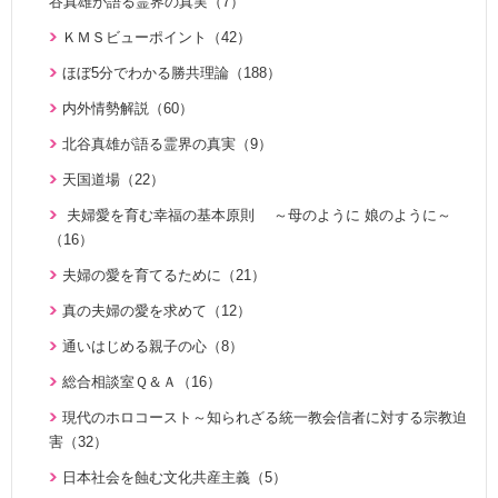
神霊と真理に満たされて 777双 阿部公子さんの証し（5）
谷真雄が語る霊界の真実（7）
勝共思想入門（4）
天の御国から（12）
証シリーズ 真のお母様、感謝します（46）
ＫＭＳビューポイント（42）
統一運動解説（29）
HEAVENLY WORLD（9）
証シリーズ 真のお母様、感謝します（ナレーション入り）（4
ほぼ5分でわかる勝共理論（188）
「真の家庭」の十字架路程と勝利（7）
6）
心を開けば（6）
内外情勢解説（60）
復帰摂理歴史の流れと環太平洋時代の到来（3）
北谷真雄が語る霊界の真実（8）
ハートフル・ストーリー（7）
北谷真雄が語る霊界の真実（9）
日本社会を蝕む文化共産主義（5）
「霊界はある。霊人たちはいつも共にいる」シリーズ 続・北
聖歌 ギターアレンジ（8）
天国道場（22）
アボニム 少年時代・青年時代（2）
谷真雄が語る霊界の真実（7）
天民化教育講座（7）
夫婦愛を育む幸福の基本原則 ～母のように 娘のように～
親と子のための説教集 こども礼拝（31）
北谷真雄が語る霊界の真実、再び（7）
（16）
伝道最前線情報 （動画版）（14）
天の御国から（12）
北谷真雄氏が語る統一原理＆証し（21）
夫婦の愛を育てるために（21）
伝道最前線情報（91）
HEAVENLY WORLD（9）
霊界の真実、もう一つの証言（7）
真の夫婦の愛を求めて（12）
原理教室補助教材（10）
ゆうこおねえさんのビデオかみしばい（15）
祝福家庭を愛する真の父母（8）
通いはじめる親子の心（8）
シリーズＫＭＳ講演会（12）
みやかおねえさんのビデオかみしばい（4）
自叙伝 真の父母様のみ跡を慕って（28）
総合相談室Ｑ＆Ａ（16）
幸せになるためのコミュニケーション講座（28）
「朗読の部屋」みんなのポケットマルスム（2）
私の出会った真のお父様（7）
現代のホロコースト～知られざる統一教会信者に対する宗教迫
ＴＨＥ ＮＥＷ ＶＩＳＩＯＮ（3）
氏族メシヤ活動推進の必読書「文鮮明先生の日本語による御言
周藤健先生自叙伝（43）
害（32）
集 特別編１」の解説（1）
統一運動PHOTOアルバム（28）
統一教会蘇生期を語る（10）
日本社会を蝕む文化共産主義（5）
二世のための祝福結婚講座（38）
炎の伝道師 松本道子の奮戦記（11）