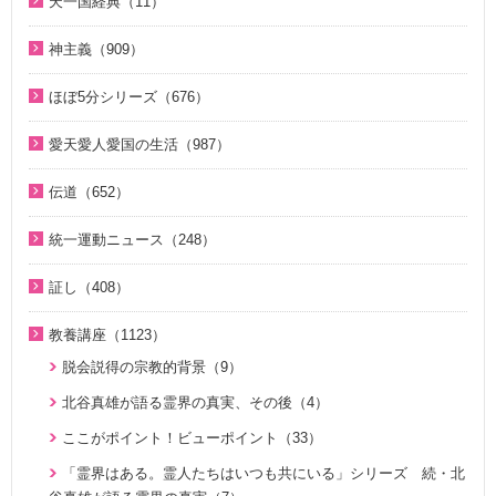
天一国経典（11）
２１日修練会教育教材（33）
ジュニアのための礼拝（108）
2018年（20）
1. 家庭教育講座（11）
2022年（38）
天一国経典関連映像（11）
真の幸せ講座（15）
親と子のための説教集 こども礼拝（32）
神主義（909）
2017年（10）
2. 神氏族メシヤ講座（8）
2021年（47）
シリーズ『原理講論』を読む（20）
全国オンライン礼拝（1）
祝福家庭を愛する真の父母（8）
2016年（9）
3. HJ天宙天寶修錬苑講座（3）
ほぼ5分シリーズ（676）
2020年（49）
統一原理（14）
２１日修練会教育教材（5）
2015年（10）
コミュニケーション講座（2）
ほぼ5分でわかる統一原理（153）
2019年（50）
愛天愛人愛国の生活（987）
ゴッディズム（19）
家庭連合Web教会 礼拝説教（55）
2014年（10）
ほぼ5分でわかる勝共理論（188）
2018年（50）
神日本家庭連合本部から 教会員の皆様へ（1）
ゴッディズム・ポイント講座（17）
そうだったのか！人類一家族（18）
伝道（652）
2013年（9）
ほぼ5分でわかる祝福結婚Q&A（78）
2017年（50）
北谷真雄氏が語る統一原理＆証し（21）
神主義講座（10）
ほぼ5分でわかる祝福結婚Q&A（78）
真の父母様紹介（54）
2010年（2）
ほぼ5分でわかる人生相談Q&A 幸せな人生の極意！（219）
統一運動ニュース（248）
2016年（49）
韓国語聖歌（49）
小学生のための原理講義（12）
ほぼ5分でわかる統一原理（153）
教義紹介（446）
2009年（5）
ほぼ5分でわかる介護・福祉（38）
2020年代（6）
2015年（14）
祝福家庭を愛する真の父母（8）
証し（408）
北谷真雄氏が語る統一原理＆証し（21）
ほぼ5分で分かる勝共理論（188）
祝福紹介（131）
2008年（1）
2010年代（152）
U-ONE TV ザ・インタビュー（38）
自叙伝 天地人真の父母様との対話（15）
二世のための祝福結婚講座（38）
ジュニアのための礼拝（108）
統一運動紹介（19）
教養講座（1123）
2000年代（75）
二世が語る～僕らの未来（3）
直接見た父母様の愛の姿 ～ 阿部公子さんの証し（9）
VIDEO de 訓読『原理講論』（42）
原理教室補助教材（10）
脱会説得の宗教的背景（9）
1980年代（4）
夫婦の愛を育てるために（21）
真実一路 ～ 松山貢三 魂の叫び（12）
続・二世のための祝福結婚講座（10）
祝福の意義と価値（5）
北谷真雄が語る霊界の真実、その後（4）
1970年代（5）
ＶＩＳＩＯＮ２０２０最前線（29）
北谷真雄が語る霊界の真実、その後（4）
世界平和のためのビジョン講座（10）
ここがポイント！ビューポイント（33）
家庭連合Web教会 礼拝説教（55）
阿部知行（777双）が証す 父母の愛に触れた日々（10）
統一思想入門（7）
「霊界はある。霊人たちはいつも共にいる」シリーズ 続・北
きょうからできる愛天愛人愛国の生活（23）