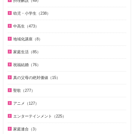
摂理解説（49）
シリーズＫＭＳ講演会（12）
今日の摂理解説（44）
サタンの誘惑（5）
幼児・小学生（238）
ＴＨＥ ＮＥＷ ＶＩＳＩＯＮ（3）
1時間で分かる「現代の摂理」（4）
KMSザ・インタビュー（8）
親と子のための説教集 こども礼拝（32）
天国道場 エピソード１（5）
中高生（473）
証、講演（20）
小学生のための原理講義（12）
天国道場 エピソード２（5）
中高生のためのWeb礼拝（193）
ジュニアのための礼拝（106）
地域化講座（8）
アボニム 少年時代・青年時代（2）
天国道場 エピソード３（5）
そうだったのか！人類一家族（18）
こころの四季（20）
地域化講座（8）
よんい博士と行く神様の世界（47）
家庭生活（85）
天国道場 エピソード４（5）
そうだったのか！統一原理（34）
「朗読の部屋」神の国の小さな物語（14）
デジタル偉人館 神様の涙（8）
夫婦愛を育む幸福の基本原則 ～母のように 娘のように～
家庭連合が贈る聖書ものがたり（28）
二世が語る～僕らの未来（3）
祝福結婚（76）
「朗読の部屋」みんなのポケットマルスム（2）
（16）
ゆうこおねえさんのビデオかみしばい（19）
ほぼ5分でわかる人生相談Q&A 幸せな人生の極意！（219）
ジュニアのための礼拝（108）
二世祝福ポイント講座（9）
神氏族メシヤ最前線（1）
夫婦の愛を育てるために（21）
真の父母の絶対価値（15）
みやかおねえさんのビデオかみしばい（4）
ほぼ5分でわかる介護・福祉Q＆A（38）
Eternal Love / Hyo Jin Moon（16）
祝福の意義と価値（5）
地域化講座（8）
真の夫婦の愛を求めて（12）
真の父母の絶対価値（10）
座間先生のiＳＴＦわくわく講座（14）
世界平和のためのビジョン講座（10）
聖歌（277）
True Pure Harmony（10）
親セミナー（10）
癒やしのオルゴール聖歌（44）
二世祝福ポイント講座（9）
文鮮明先生が見た韓鶴子総裁（5）
座間先生のiＳＴＦわくわく講座 Part2（12）
韓国語聖歌（49）
霊界の真実、もう一つの証言（7）
OMNIPRESENCE イツモトモニ（15）
親子セミナー（4）
アニメ（127）
HOLY SONGS ～FEMALE VOCALIST～（21）
親セミナー（10）
OMNIPRESENCE イツモトモニ（15）
聖歌（ピアノ伴奏）（57）
北谷真雄が語る霊界の真実、再び（7）
天国の門（5）
二世のための祝福結婚講座（38）
聖書ものがたり（8）
家庭青年のための家庭教育講座（13）
親子セミナー（4）
エンターテインメント（225）
True Pure Harmony（10）
聖歌（歌入り）（88）
アボニム 少年時代・青年時代（2）
続・二世のための祝福結婚講座（10）
がんばれ！ソンジャマン！！（33）
サンライズ オーシャン（10）
家庭青年のための家庭教育講座（13）
韓国語聖歌（49）
家庭連合が贈る聖書ものがたり（28）
癒やしのオルゴール聖歌（44）
家庭連合（3）
中高生教育Ｑ＆Ａ（27）
再臨のメシヤ（20）
VIDEO de 訓読『原理講論』（42）