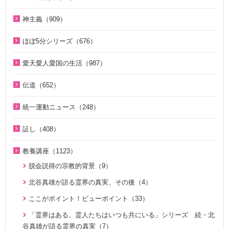
２１日修練会教育教材（33）
ジュニアのための礼拝（108）
2018年（20）
1. 家庭教育講座（11）
2022年（38）
天一国経典関連映像（11）
真の幸せ講座（15）
親と子のための説教集 こども礼拝（32）
神主義（909）
2017年（10）
2. 神氏族メシヤ講座（8）
2021年（47）
シリーズ『原理講論』を読む（20）
全国オンライン礼拝（1）
祝福家庭を愛する真の父母（8）
2016年（9）
3. HJ天宙天寶修錬苑講座（3）
ほぼ5分シリーズ（676）
2020年（49）
統一原理（14）
２１日修練会教育教材（5）
2015年（10）
コミュニケーション講座（2）
ほぼ5分でわかる統一原理（153）
2019年（50）
愛天愛人愛国の生活（987）
ゴッディズム（19）
家庭連合Web教会 礼拝説教（55）
2014年（10）
ほぼ5分でわかる勝共理論（188）
2018年（50）
神日本家庭連合本部から 教会員の皆様へ（1）
ゴッディズム・ポイント講座（17）
そうだったのか！人類一家族（18）
伝道（652）
2013年（9）
ほぼ5分でわかる祝福結婚Q&A（78）
2017年（50）
北谷真雄氏が語る統一原理＆証し（21）
神主義講座（10）
ほぼ5分でわかる祝福結婚Q&A（78）
真の父母様紹介（54）
2010年（2）
ほぼ5分でわかる人生相談Q&A 幸せな人生の極意！（219）
統一運動ニュース（248）
2016年（49）
韓国語聖歌（49）
小学生のための原理講義（12）
ほぼ5分でわかる統一原理（153）
教義紹介（446）
2009年（5）
ほぼ5分でわかる介護・福祉（38）
2020年代（6）
2015年（14）
祝福家庭を愛する真の父母（8）
証し（408）
北谷真雄氏が語る統一原理＆証し（21）
ほぼ5分で分かる勝共理論（188）
祝福紹介（131）
2008年（1）
2010年代（152）
U-ONE TV ザ・インタビュー（38）
自叙伝 天地人真の父母様との対話（15）
二世のための祝福結婚講座（38）
ジュニアのための礼拝（108）
統一運動紹介（19）
教養講座（1123）
2000年代（75）
二世が語る～僕らの未来（3）
直接見た父母様の愛の姿 ～ 阿部公子さんの証し（9）
VIDEO de 訓読『原理講論』（42）
原理教室補助教材（10）
脱会説得の宗教的背景（9）
1980年代（4）
夫婦の愛を育てるために（21）
真実一路 ～ 松山貢三 魂の叫び（12）
続・二世のための祝福結婚講座（10）
祝福の意義と価値（5）
北谷真雄が語る霊界の真実、その後（4）
1970年代（5）
ＶＩＳＩＯＮ２０２０最前線（29）
北谷真雄が語る霊界の真実、その後（4）
世界平和のためのビジョン講座（10）
ここがポイント！ビューポイント（33）
家庭連合Web教会 礼拝説教（55）
阿部知行（777双）が証す 父母の愛に触れた日々（10）
統一思想入門（7）
「霊界はある。霊人たちはいつも共にいる」シリーズ 続・北
きょうからできる愛天愛人愛国の生活（23）
神霊と真理に満たされて 777双 阿部公子さんの証し（5）
谷真雄が語る霊界の真実（7）