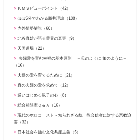
勝共思想入門（4）
天の御国から（12）
証シリーズ 真のお母様、感謝します（46）
ＫＭＳビューポイント（42）
統一運動解説（29）
HEAVENLY WORLD（9）
証シリーズ 真のお母様、感謝します（ナレーション入り）（4
ほぼ5分でわかる勝共理論（188）
「真の家庭」の十字架路程と勝利（7）
6）
心を開けば（6）
内外情勢解説（60）
復帰摂理歴史の流れと環太平洋時代の到来（3）
北谷真雄が語る霊界の真実（8）
ハートフル・ストーリー（7）
北谷真雄が語る霊界の真実（9）
日本社会を蝕む文化共産主義（5）
「霊界はある。霊人たちはいつも共にいる」シリーズ 続・北
聖歌 ギターアレンジ（8）
天国道場（22）
アボニム 少年時代・青年時代（2）
谷真雄が語る霊界の真実（7）
天民化教育講座（7）
夫婦愛を育む幸福の基本原則 ～母のように 娘のように～
親と子のための説教集 こども礼拝（31）
北谷真雄が語る霊界の真実、再び（7）
（16）
伝道最前線情報 （動画版）（14）
天の御国から（12）
北谷真雄氏が語る統一原理＆証し（21）
夫婦の愛を育てるために（21）
伝道最前線情報（91）
HEAVENLY WORLD（9）
霊界の真実、もう一つの証言（7）
真の夫婦の愛を求めて（12）
原理教室補助教材（10）
ゆうこおねえさんのビデオかみしばい（15）
祝福家庭を愛する真の父母（8）
通いはじめる親子の心（8）
シリーズＫＭＳ講演会（12）
みやかおねえさんのビデオかみしばい（4）
自叙伝 真の父母様のみ跡を慕って（28）
総合相談室Ｑ＆Ａ（16）
幸せになるためのコミュニケーション講座（28）
「朗読の部屋」みんなのポケットマルスム（2）
私の出会った真のお父様（7）
現代のホロコースト～知られざる統一教会信者に対する宗教迫
ＴＨＥ ＮＥＷ ＶＩＳＩＯＮ（3）
氏族メシヤ活動推進の必読書「文鮮明先生の日本語による御言
周藤健先生自叙伝（43）
害（32）
集 特別編１」の解説（1）
統一運動PHOTOアルバム（28）
統一教会蘇生期を語る（10）
日本社会を蝕む文化共産主義（5）
二世のための祝福結婚講座（38）
炎の伝道師 松本道子の奮戦記（11）