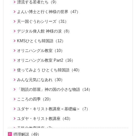
父母様の愛（3）
漂流する若者たち（9）
家庭連合が贈る聖書ものがたり（28）
氏族的メシヤ講座（7）
ハートフル・ストーリー（7）
よんい博士と行く神様の世界（47）
VIDEO de 訓読『原理講論』（42）
ファミリーコミュニケーション講座（13）
証、講演（20）
天一国ぐうわシリーズ（31）
続・二世のための祝福結婚講座（10）
みんな元気になあれ（30）
KMSザ・インタビュー（9）
デジタル偉人館 神様の涙（8）
U-ONE TVアーカイブ ｢統一思想｣デジタルリマスター版（1
ユダヤ・キリスト教講座＜基礎編＞（7）
U-ONE TV ザ・インタビュー（38）
KMSひとくち韓国語（12）
7）
ユダヤ・キリスト教講座（43）
二世が語る～僕らの未来（3）
オリニハングル教室（10）
シリーズ霊的集団の誤りを正す（8）
夫婦愛を育む幸福の基本原則 ～母のように 娘のように～
オリニハングル教室 Part2（16）
シリーズ霊的集団の誤りを正す 第２弾（2）
（16）
使ってみよう ひとくち韓国語（40）
シリーズ霊的集団の誤りを正す 第３弾（8）
真の夫婦の愛を求めて（12）
みんな元気になあれ（30）
天国道場（22）
思い出の聖歌エピソード動画（4）
「朗読の部屋」神の国の小さな物語（14）
天国道場 エピソード１（5）
こころの四季（20）
天国道場 エピソード２（5）
ユダヤ・キリスト教講座＜基礎編＞（7）
天国道場 エピソード３（5）
ユダヤ・キリスト教講座（43）
天国道場 エピソード４（5）
天民化教育講座（7）
通いはじめる親子の心（8）
摂理解説（49）