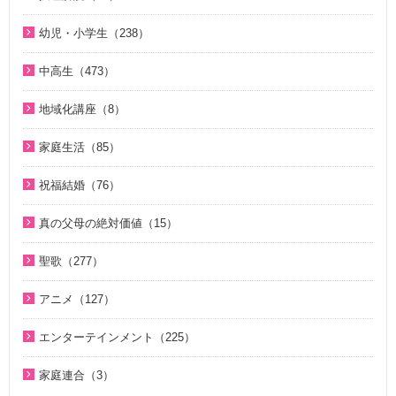
シリーズＫＭＳ講演会（12）
今日の摂理解説（44）
サタンの誘惑（5）
幼児・小学生（238）
ＴＨＥ ＮＥＷ ＶＩＳＩＯＮ（3）
1時間で分かる「現代の摂理」（4）
KMSザ・インタビュー（8）
親と子のための説教集 こども礼拝（32）
天国道場 エピソード１（5）
中高生（473）
証、講演（20）
小学生のための原理講義（12）
天国道場 エピソード２（5）
中高生のためのWeb礼拝（193）
ジュニアのための礼拝（106）
地域化講座（8）
アボニム 少年時代・青年時代（2）
天国道場 エピソード３（5）
そうだったのか！人類一家族（18）
こころの四季（20）
地域化講座（8）
よんい博士と行く神様の世界（47）
家庭生活（85）
天国道場 エピソード４（5）
そうだったのか！統一原理（34）
「朗読の部屋」神の国の小さな物語（14）
デジタル偉人館 神様の涙（8）
夫婦愛を育む幸福の基本原則 ～母のように 娘のように～
家庭連合が贈る聖書ものがたり（28）
二世が語る～僕らの未来（3）
祝福結婚（76）
「朗読の部屋」みんなのポケットマルスム（2）
（16）
ゆうこおねえさんのビデオかみしばい（19）
ほぼ5分でわかる人生相談Q&A 幸せな人生の極意！（219）
ジュニアのための礼拝（108）
二世祝福ポイント講座（9）
神氏族メシヤ最前線（1）
夫婦の愛を育てるために（21）
真の父母の絶対価値（15）
みやかおねえさんのビデオかみしばい（4）
ほぼ5分でわかる介護・福祉Q＆A（38）
Eternal Love / Hyo Jin Moon（16）
祝福の意義と価値（5）
地域化講座（8）
真の夫婦の愛を求めて（12）
真の父母の絶対価値（10）
座間先生のiＳＴＦわくわく講座（14）
世界平和のためのビジョン講座（10）
聖歌（277）
True Pure Harmony（10）
親セミナー（10）
癒やしのオルゴール聖歌（44）
二世祝福ポイント講座（9）
文鮮明先生が見た韓鶴子総裁（5）
座間先生のiＳＴＦわくわく講座 Part2（12）
韓国語聖歌（49）
霊界の真実、もう一つの証言（7）
OMNIPRESENCE イツモトモニ（15）
親子セミナー（4）
アニメ（127）
HOLY SONGS ～FEMALE VOCALIST～（21）
親セミナー（10）
OMNIPRESENCE イツモトモニ（15）
聖歌（ピアノ伴奏）（57）
北谷真雄が語る霊界の真実、再び（7）
天国の門（5）
二世のための祝福結婚講座（38）
聖書ものがたり（8）
家庭青年のための家庭教育講座（13）
親子セミナー（4）
エンターテインメント（225）
True Pure Harmony（10）
聖歌（歌入り）（88）
アボニム 少年時代・青年時代（2）
続・二世のための祝福結婚講座（10）
がんばれ！ソンジャマン！！（33）
サンライズ オーシャン（10）
家庭青年のための家庭教育講座（13）
韓国語聖歌（49）
家庭連合が贈る聖書ものがたり（28）
癒やしのオルゴール聖歌（44）
家庭連合（3）
中高生教育Ｑ＆Ａ（27）
再臨のメシヤ（20）
VIDEO de 訓読『原理講論』（42）
OMNIPRESENCE イツモトモニ（15）