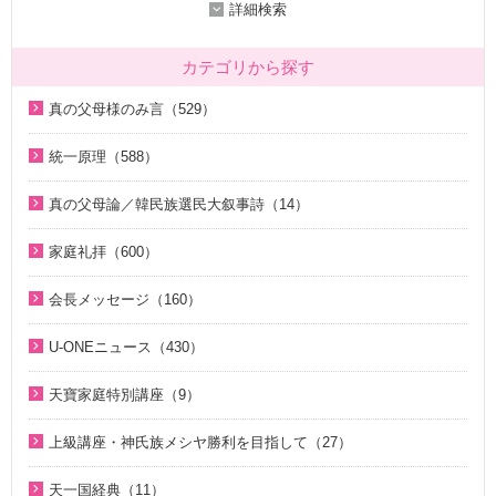
詳細検索
カテゴリから探す
真の父母様のみ言（529）
2020年代（136）
統一原理（588）
2010年代（200）
統一原理講座（31）
真の父母論／韓民族選民大叙事詩（14）
2000年代（7）
天の摂理からみた真の父母様の位相と価値（真の父母論）
天の摂理からみた真の父母様の位相と価値（真の父母論）
1990年代（58）
（8）
家庭礼拝（600）
（8）
1980年代（27）
韓民族選民大叙事詩（6）
家庭礼拝のための説教（17）
韓民族選民大叙事詩（6）
会長メッセージ（160）
1970年代（9）
脱会説得の宗教的背景（9）
家庭連合Web教会 礼拝説教（55）
2026年（29）
U-ONEニュース（430）
幸運の言葉（77）
そうだったのか！人類一家族（18）
中高生のためのWeb礼拝（192）
2025年（12）
2026年（5）
天の摂理からみた真の父母様の位相と価値（真の父母論）
そうだったのか！統一原理（34）
聖歌（歌入り）（88）
天寶家庭特別講座（9）
2022年（1）
（8）
2025年（25）
ほぼ5分でわかる統一原理（153）
聖歌（ピアノ伴奏）（57）
天寳家庭特別講座（8）
2020年（24）
上級講座・神氏族メシヤ勝利を目指して（27）
韓民族選民大叙事詩（6）
2024年（26）
ほぼ5分でわかる祝福結婚Q&A（78）
韓国語聖歌（49）
2019年（18）
はじめに（2）
2023年（27）
天一国経典（11）