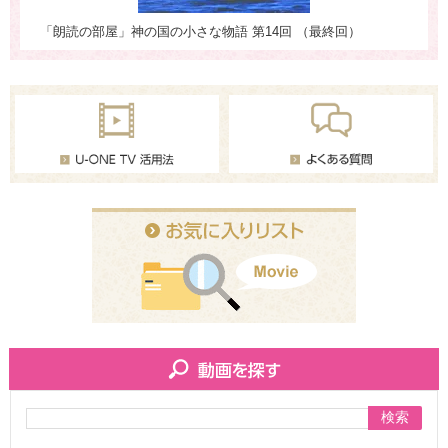
「朗読の部屋」神の国の小さな物語 第14回 （最終回）
「
検索