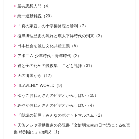
勝共思想入門（4）
統一運動解説（29）
「真の家庭」の十字架路程と勝利（7）
復帰摂理歴史の流れと環太平洋時代の到来（3）
日本社会を蝕む文化共産主義（5）
アボニム 少年時代・青年時代（2）
親と子のための説教集 こども礼拝（31）
天の御国から（12）
HEAVENLY WORLD（9）
ゆうこおねえさんのビデオかみしばい（15）
みやかおねえさんのビデオかみしばい（4）
「朗読の部屋」みんなのポケットマルスム（2）
氏族メシヤ活動推進の必読書「文鮮明先生の日本語による御言
集 特別編１」の解説（1）