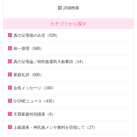
詳細検索
カテゴリから探す
真の父母様のみ言（529）
2020年代（136）
統一原理（588）
2010年代（200）
統一原理講座（31）
真の父母論／韓民族選民大叙事詩（14）
2000年代（7）
天の摂理からみた真の父母様の位相と価値（真の父母論）
天の摂理からみた真の父母様の位相と価値（真の父母論）
1990年代（58）
（8）
家庭礼拝（600）
（8）
1980年代（27）
韓民族選民大叙事詩（6）
家庭礼拝のための説教（17）
韓民族選民大叙事詩（6）
会長メッセージ（160）
1970年代（9）
脱会説得の宗教的背景（9）
家庭連合Web教会 礼拝説教（55）
2026年（29）
U-ONEニュース（430）
幸運の言葉（77）
そうだったのか！人類一家族（18）
中高生のためのWeb礼拝（192）
2025年（12）
2026年（5）
天の摂理からみた真の父母様の位相と価値（真の父母論）
そうだったのか！統一原理（34）
聖歌（歌入り）（88）
天寶家庭特別講座（9）
2022年（1）
（8）
2025年（25）
ほぼ5分でわかる統一原理（153）
聖歌（ピアノ伴奏）（57）
天寳家庭特別講座（8）
2020年（24）
上級講座・神氏族メシヤ勝利を目指して（27）
韓民族選民大叙事詩（6）
2024年（26）
ほぼ5分でわかる祝福結婚Q&A（78）
韓国語聖歌（49）
2019年（18）
はじめに（2）