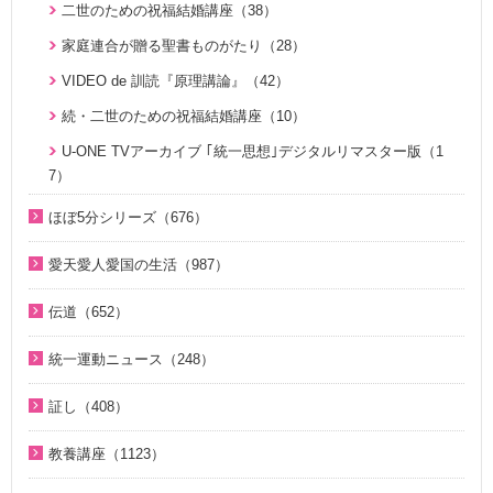
二世のための祝福結婚講座（38）
家庭連合が贈る聖書ものがたり（28）
VIDEO de 訓読『原理講論』（42）
続・二世のための祝福結婚講座（10）
U-ONE TVアーカイブ ｢統一思想｣デジタルリマスター版（1
7）
ほぼ5分シリーズ（676）
ほぼ5分でわかる統一原理（153）
愛天愛人愛国の生活（987）
ほぼ5分でわかる勝共理論（188）
神日本家庭連合本部から 教会員の皆様へ（1）
伝道（652）
ほぼ5分でわかる祝福結婚Q&A（78）
北谷真雄氏が語る統一原理＆証し（21）
真の父母様紹介（54）
ほぼ5分でわかる人生相談Q&A 幸せな人生の極意！（219）
統一運動ニュース（248）
韓国語聖歌（49）
教義紹介（446）
ほぼ5分でわかる介護・福祉（38）
2020年代（6）
祝福家庭を愛する真の父母（8）
証し（408）
祝福紹介（131）
2010年代（152）
U-ONE TV ザ・インタビュー（38）
自叙伝 天地人真の父母様との対話（15）
統一運動紹介（19）
教養講座（1123）
2000年代（75）
二世が語る～僕らの未来（3）
直接見た父母様の愛の姿 ～ 阿部公子さんの証し（9）
脱会説得の宗教的背景（9）