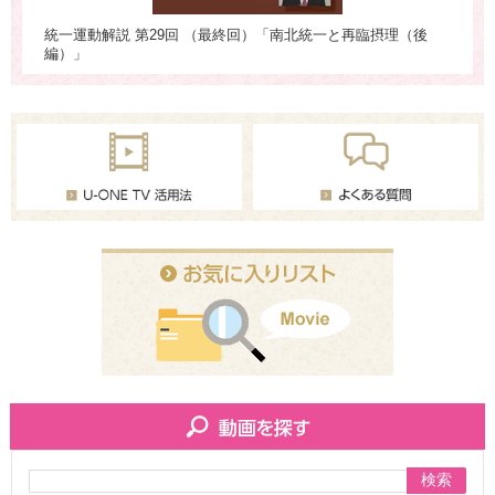
統一運動解説 第29回 （最終回）「南北統一と再臨摂理（後
統
編）」
検索