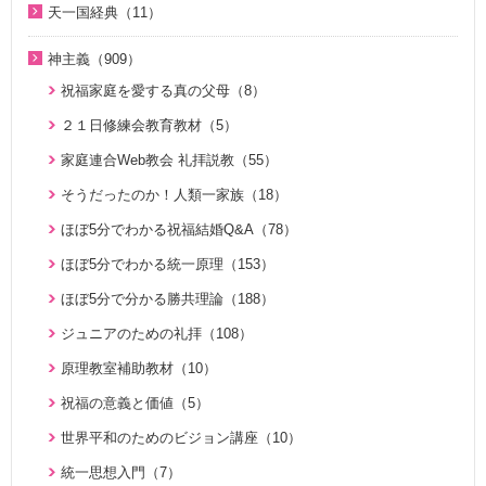
2023年（27）
天一国経典（11）
２１日修練会教育教材（33）
ジュニアのための礼拝（108）
2018年（20）
1. 家庭教育講座（11）
2022年（38）
天一国経典関連映像（11）
真の幸せ講座（15）
親と子のための説教集 こども礼拝（32）
神主義（909）
2017年（10）
2. 神氏族メシヤ講座（8）
2021年（47）
シリーズ『原理講論』を読む（20）
全国オンライン礼拝（1）
祝福家庭を愛する真の父母（8）
2016年（9）
3. HJ天宙天寶修錬苑講座（3）
2020年（49）
統一原理（14）
２１日修練会教育教材（5）
2015年（10）
コミュニケーション講座（2）
2019年（50）
ゴッディズム（19）
家庭連合Web教会 礼拝説教（55）
2014年（10）
2018年（50）
ゴッディズム・ポイント講座（17）
そうだったのか！人類一家族（18）
2013年（9）
2017年（50）
神主義講座（10）
ほぼ5分でわかる祝福結婚Q&A（78）
2010年（2）
2016年（49）
小学生のための原理講義（12）
ほぼ5分でわかる統一原理（153）
2009年（5）
2015年（14）
北谷真雄氏が語る統一原理＆証し（21）
ほぼ5分で分かる勝共理論（188）
2008年（1）
二世のための祝福結婚講座（38）
ジュニアのための礼拝（108）
VIDEO de 訓読『原理講論』（42）
原理教室補助教材（10）
続・二世のための祝福結婚講座（10）
祝福の意義と価値（5）
世界平和のためのビジョン講座（10）
統一思想入門（7）