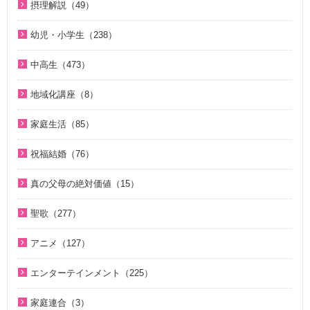
1980年代（4）
摂理解説（49）
夫婦の愛を育てるために（21）
真実一路 ～ 松山貢三 魂の叫び（12）
北谷真雄が語る霊界の真実、その後（4）
1970年代（5）
今日の摂理解説（44）
ＶＩＳＩＯＮ２０２０最前線（29）
北谷真雄が語る霊界の真実、その後（4）
幼児・小学生（238）
ここがポイント！ビューポイント（33）
1時間で分かる「現代の摂理」（4）
家庭連合Web教会 礼拝説教（55）
阿部知行（777双）が証す 父母の愛に触れた日々（10）
親と子のための説教集 こども礼拝（32）
「霊界はある。霊人たちはいつも共にいる」シリーズ 続・北
中高生（473）
きょうからできる愛天愛人愛国の生活（23）
神霊と真理に満たされて 777双 阿部公子さんの証し（5）
谷真雄が語る霊界の真実（7）
小学生のための原理講義（12）
中高生のためのWeb礼拝（193）
地域化講座（8）
天の御国から（12）
証シリーズ 真のお母様、感謝します（46）
ＫＭＳビューポイント（42）
アボニム 少年時代・青年時代（2）
そうだったのか！人類一家族（18）
地域化講座（8）
HEAVENLY WORLD（9）
証シリーズ 真のお母様、感謝します（ナレーション入り）（4
ほぼ5分でわかる勝共理論（188）
よんい博士と行く神様の世界（47）
家庭生活（85）
そうだったのか！統一原理（34）
6）
心を開けば（6）
内外情勢解説（60）
デジタル偉人館 神様の涙（8）
夫婦愛を育む幸福の基本原則 ～母のように 娘のように～
二世が語る～僕らの未来（3）
祝福結婚（76）
北谷真雄が語る霊界の真実（8）
（16）
ハートフル・ストーリー（7）
北谷真雄が語る霊界の真実（9）
ゆうこおねえさんのビデオかみしばい（19）
ジュニアのための礼拝（108）
二世祝福ポイント講座（9）
「霊界はある。霊人たちはいつも共にいる」シリーズ 続・北
夫婦の愛を育てるために（21）
真の父母の絶対価値（15）
聖歌 ギターアレンジ（8）
天国道場（22）
みやかおねえさんのビデオかみしばい（4）
谷真雄が語る霊界の真実（7）
Eternal Love / Hyo Jin Moon（16）
祝福の意義と価値（5）
真の夫婦の愛を求めて（12）
真の父母の絶対価値（10）
天民化教育講座（7）
夫婦愛を育む幸福の基本原則 ～母のように 娘のように～
座間先生のiＳＴＦわくわく講座（14）
聖歌（277）
北谷真雄が語る霊界の真実、再び（7）
True Pure Harmony（10）
親セミナー（10）
（16）
二世祝福ポイント講座（9）
文鮮明先生が見た韓鶴子総裁（5）
伝道最前線情報 （動画版）（14）
座間先生のiＳＴＦわくわく講座 Part2（12）
韓国語聖歌（49）
北谷真雄氏が語る統一原理＆証し（21）
OMNIPRESENCE イツモトモニ（15）
親子セミナー（4）
アニメ（127）
夫婦の愛を育てるために（21）
親セミナー（10）
伝道最前線情報（91）
OMNIPRESENCE イツモトモニ（15）
聖歌（ピアノ伴奏）（57）
霊界の真実、もう一つの証言（7）
天国の門（5）
二世のための祝福結婚講座（38）
聖書ものがたり（8）
真の夫婦の愛を求めて（12）
親子セミナー（4）
エンターテインメント（225）
原理教室補助教材（10）
True Pure Harmony（10）
聖歌（歌入り）（88）
祝福家庭を愛する真の父母（8）
アボニム 少年時代・青年時代（2）
続・二世のための祝福結婚講座（10）
がんばれ！ソンジャマン！！（33）
通いはじめる親子の心（8）
家庭青年のための家庭教育講座（13）
韓国語聖歌（49）
シリーズＫＭＳ講演会（12）
家庭連合が贈る聖書ものがたり（28）
癒やしのオルゴール聖歌（44）
家庭連合（3）
自叙伝 真の父母様のみ跡を慕って（28）
中高生教育Ｑ＆Ａ（27）
再臨のメシヤ（20）