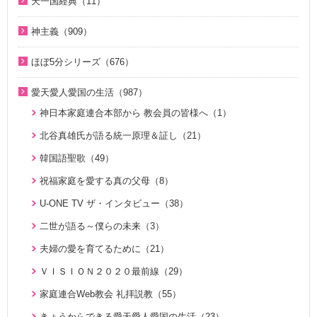
天一国経典（11）
２１日修練会教育教材（33）
ジュニアのための礼拝（108）
2018年（20）
1. 家庭教育講座（11）
2022年（38）
天一国経典関連映像（11）
真の幸せ講座（15）
親と子のための説教集 こども礼拝（32）
神主義（909）
2017年（10）
2. 神氏族メシヤ講座（8）
2021年（47）
シリーズ『原理講論』を読む（20）
全国オンライン礼拝（1）
祝福家庭を愛する真の父母（8）
2016年（9）
3. HJ天宙天寶修錬苑講座（3）
ほぼ5分シリーズ（676）
2020年（49）
統一原理（14）
２１日修練会教育教材（5）
2015年（10）
コミュニケーション講座（2）
ほぼ5分でわかる統一原理（153）
2019年（50）
愛天愛人愛国の生活（987）
ゴッディズム（19）
家庭連合Web教会 礼拝説教（55）
2014年（10）
ほぼ5分でわかる勝共理論（188）
2018年（50）
神日本家庭連合本部から 教会員の皆様へ（1）
ゴッディズム・ポイント講座（17）
そうだったのか！人類一家族（18）
2013年（9）
ほぼ5分でわかる祝福結婚Q&A（78）
2017年（50）
北谷真雄氏が語る統一原理＆証し（21）
神主義講座（10）
ほぼ5分でわかる祝福結婚Q&A（78）
2010年（2）
ほぼ5分でわかる人生相談Q&A 幸せな人生の極意！（219）
2016年（49）
韓国語聖歌（49）
小学生のための原理講義（12）
ほぼ5分でわかる統一原理（153）
2009年（5）
ほぼ5分でわかる介護・福祉（38）
2015年（14）
祝福家庭を愛する真の父母（8）
北谷真雄氏が語る統一原理＆証し（21）
ほぼ5分で分かる勝共理論（188）
2008年（1）
U-ONE TV ザ・インタビュー（38）
二世のための祝福結婚講座（38）
ジュニアのための礼拝（108）
二世が語る～僕らの未来（3）
VIDEO de 訓読『原理講論』（42）
原理教室補助教材（10）
夫婦の愛を育てるために（21）
続・二世のための祝福結婚講座（10）
祝福の意義と価値（5）
ＶＩＳＩＯＮ２０２０最前線（29）
世界平和のためのビジョン講座（10）
家庭連合Web教会 礼拝説教（55）
統一思想入門（7）
きょうからできる愛天愛人愛国の生活（23）