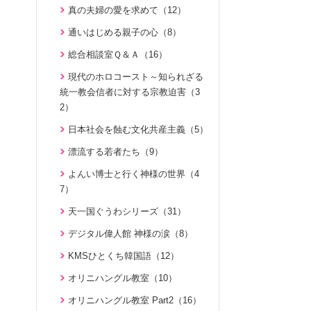
親と子のための説教集 こども礼
伝道最前線情報 （動画版）（14）
真の夫婦の愛を求めて（12）
が語る霊界の真実（7）
拝（31）
伝道最前線情報（91）
通いはじめる親子の心（8）
北谷真雄が語る霊界の真実、再び
天の御国から（12）
原理教室補助教材（10）
（7）
総合相談室Ｑ＆Ａ（16）
HEAVENLY WORLD（9）
シリーズＫＭＳ講演会（12）
北谷真雄氏が語る統一原理＆証し
現代のホロコースト～知られざる
ゆうこおねえさんのビデオかみし
（21）
幸せになるためのコミュニケーシ
統一教会信者に対する宗教迫害（3
ばい（15）
ョン講座（28）
2）
霊界の真実、もう一つの証言（7）
みやかおねえさんのビデオかみし
ＴＨＥ ＮＥＷ ＶＩＳＩＯＮ（3）
日本社会を蝕む文化共産主義（5）
祝福家庭を愛する真の父母（8）
ばい（4）
統一運動PHOTOアルバム（28）
漂流する若者たち（9）
自叙伝 真の父母様のみ跡を慕って
「朗読の部屋」みんなのポケット
（28）
炎の伝道師 松本道子の奮戦記（1
マルスム（2）
よんい博士と行く神様の世界（4
1）
7）
私の出会った真のお父様（7）
氏族メシヤ活動推進の必読書「文
氏族的メシヤ講座（7）
鮮明先生の日本語による御言集 特別
天一国ぐうわシリーズ（31）
周藤健先生自叙伝（43）
編１」の解説（1）
ファミリーコミュニケーション講
デジタル偉人館 神様の涙（8）
統一教会蘇生期を語る（10）
座（13）
二世のための祝福結婚講座（38）
KMSひとくち韓国語（12）
父母様の愛（3）
みんな元気になあれ（30）
家庭連合が贈る聖書ものがたり（2
オリニハングル教室（10）
ハートフル・ストーリー（7）
8）
ユダヤ・キリスト教講座＜基礎編
オリニハングル教室 Part2（16）
証、講演（20）
＞（7）
VIDEO de 訓読『原理講論』（4