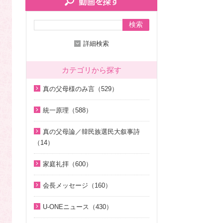
検索
詳細検索
カテゴリから探す
真の父母様のみ言（529）
2020年代（136）
統一原理（588）
2010年代（200）
統一原理講座（31）
真の父母論／韓民族選民大叙事詩
2000年代（7）
天の摂理からみた真の父母様の位
（14）
1990年代（58）
相と価値（真の父母論）（8）
天の摂理からみた真の父母様の位
家庭礼拝（600）
1980年代（27）
韓民族選民大叙事詩（6）
相と価値（真の父母論）（8）
家庭礼拝のための説教（17）
1970年代（9）
脱会説得の宗教的背景（9）
韓民族選民大叙事詩（6）
会長メッセージ（160）
家庭連合Web教会 礼拝説教（55）
幸運の言葉（77）
そうだったのか！人類一家族（1
2026年（29）
U-ONEニュース（430）
8）
中高生のためのWeb礼拝（192）
天の摂理からみた真の父母様の位
2025年（12）
2026年（5）