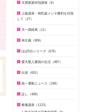
相と価値（真の父母論）（8）
そうだったのか！統一原理（34）
聖歌（歌入り）（88）
天寶家庭特別講座（9）
2022年（1）
2025年（25）
韓民族選民大叙事詩（6）
ほぼ5分でわかる統一原理（153）
聖歌（ピアノ伴奏）（57）
天寳家庭特別講座（8）
2020年（24）
上級講座・神氏族メシヤ勝利を目指
2024年（26）
ほぼ5分でわかる祝福結婚Q&A（7
韓国語聖歌（49）
して（27）
2019年（18）
8）
2023年（27）
ジュニアのための礼拝（108）
はじめに（2）
2018年（20）
天一国経典（11）
２１日修練会教育教材（33）
2022年（38）
親と子のための説教集 こども礼
1. 家庭教育講座（11）
2017年（10）
天一国経典関連映像（11）
拝（32）
真の幸せ講座（15）
2021年（47）
神主義（909）
2. 神氏族メシヤ講座（8）
2016年（9）
シリーズ『原理講論』を読む（2
全国オンライン礼拝（1）
2020年（49）
祝福家庭を愛する真の父母（8）
3. HJ天宙天寶修錬苑講座（3）
ほぼ5分シリーズ（676）
2015年（10）
0）
2019年（50）
２１日修練会教育教材（5）
コミュニケーション講座（2）
ほぼ5分でわかる統一原理（153）
2014年（10）
統一原理（14）
愛天愛人愛国の生活（987）
2018年（50）
家庭連合Web教会 礼拝説教（55）
ほぼ5分でわかる勝共理論（188）
2013年（9）
ゴッディズム（19）
神日本家庭連合本部から 教会員の
2017年（50）
そうだったのか！人類一家族（1
伝道（652）
ほぼ5分でわかる祝福結婚Q&A（7
皆様へ（1）
2010年（2）
ゴッディズム・ポイント講座（1
8）
2016年（49）
8）
真の父母様紹介（54）
7）
北谷真雄氏が語る統一原理＆証し
統一運動ニュース（248）
2009年（5）
ほぼ5分でわかる祝福結婚Q&A（7
2015年（14）
ほぼ5分でわかる人生相談Q&A 幸
教義紹介（446）
（21）
神主義講座（10）
8）
2020年代（6）
2008年（1）
せな人生の極意！（219）
証し（408）
祝福紹介（131）
韓国語聖歌（49）
小学生のための原理講義（12）
ほぼ5分でわかる統一原理（153）
2010年代（152）
ほぼ5分でわかる介護・福祉（3
自叙伝 天地人真の父母様との対話
統一運動紹介（19）
祝福家庭を愛する真の父母（8）
教養講座（1123）
北谷真雄氏が語る統一原理＆証し
ほぼ5分で分かる勝共理論（188）
2000年代（75）
8）
（15）
（21）