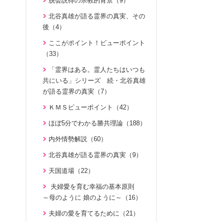
U-ONE TV ザ・インタビュー（3
脱会説得の宗教的背景（9）
ジュニアのための礼拝（108）
1980年代（4）
直接見た父母様の愛の姿 ～ 阿部
8）
二世のための祝福結婚講座（38）
北谷真雄が語る霊界の真実、その
公子さんの証し（9）
原理教室補助教材（10）
1970年代（5）
後（4）
二世が語る～僕らの未来（3）
VIDEO de 訓読『原理講論』（4
真実一路 ～ 松山貢三 魂の叫び（1
祝福の意義と価値（5）
2）
夫婦の愛を育てるために（21）
ここがポイント！ビューポイント
2）
世界平和のためのビジョン講座（1
（33）
続・二世のための祝福結婚講座（1
ＶＩＳＩＯＮ２０２０最前線（2
北谷真雄が語る霊界の真実、その
0）
0）
9）
「霊界はある。霊人たちはいつも
後（4）
統一思想入門（7）
共にいる」シリーズ 続・北谷真雄
家庭連合Web教会 礼拝説教（55）
阿部知行（777双）が証す 父母の
が語る霊界の真実（7）
勝共思想入門（4）
愛に触れた日々（10）
きょうからできる愛天愛人愛国の
ＫＭＳビューポイント（42）
統一運動解説（29）
生活（23）
神霊と真理に満たされて 777双 阿
ほぼ5分でわかる勝共理論（188）
部公子さんの証し（5）
「真の家庭」の十字架路程と勝利
天の御国から（12）
（7）
内外情勢解説（60）
証シリーズ 真のお母様、感謝しま
HEAVENLY WORLD（9）
す（46）
復帰摂理歴史の流れと環太平洋時
北谷真雄が語る霊界の真実（9）
心を開けば（6）
代の到来（3）
証シリーズ 真のお母様、感謝しま
天国道場（22）
ハートフル・ストーリー（7）
す（ナレーション入り）（46）
日本社会を蝕む文化共産主義（5）
夫婦愛を育む幸福の基本原則
聖歌 ギターアレンジ（8）
北谷真雄が語る霊界の真実（8）
アボニム 少年時代・青年時代
～母のように 娘のように～（16）
（2）
天民化教育講座（7）
「霊界はある。霊人たちはいつも
夫婦の愛を育てるために（21）
共にいる」シリーズ 続・北谷真雄