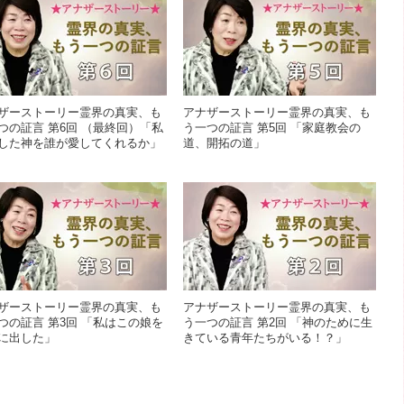
ザーストーリー霊界の真実、も
アナザーストーリー霊界の真実、も
つの証言 第6回 （最終回）「私
う一つの証言 第5回 「家庭教会の
した神を誰が愛してくれるか」
道、開拓の道」
ザーストーリー霊界の真実、も
アナザーストーリー霊界の真実、も
つの証言 第3回 「私はこの娘を
う一つの証言 第2回 「神のために生
に出した」
きている青年たちがいる！？」