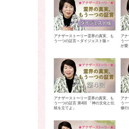
アナザーストーリー霊界の真実、も
アナ
う一つの証言＜ダイジェスト版＞
う一
が愛
アナザーストーリー霊界の真実、も
アナ
う一つの証言 第4回 「神の文化と伝
う一
統を立てよ」
修行