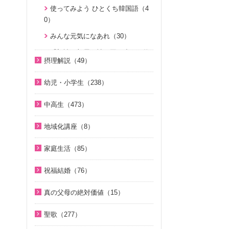
使ってみよう ひとくち韓国語（4
2）
KMSザ・インタビュー（9）
ユダヤ・キリスト教講座（43）
0）
続・二世のための祝福結婚講座（1
U-ONE TV ザ・インタビュー（3
シリーズ霊的集団の誤りを正す
みんな元気になあれ（30）
0）
8）
（8）
「朗読の部屋」神の国の小さな物
U-ONE TVアーカイブ ｢統一思想｣
二世が語る～僕らの未来（3）
シリーズ霊的集団の誤りを正す 第
摂理解説（49）
語（14）
デジタルリマスター版（17）
２弾（2）
夫婦愛を育む幸福の基本原則
今日の摂理解説（44）
こころの四季（20）
～母のように 娘のように～（16）
幼児・小学生（238）
シリーズ霊的集団の誤りを正す 第
1時間で分かる「現代の摂理」
３弾（8）
ユダヤ・キリスト教講座＜基礎編
親と子のための説教集 こども礼拝
真の夫婦の愛を求めて（12）
（4）
中高生（473）
＞（7）
（32）
天国道場（22）
思い出の聖歌エピソード動画（4）
中高生のためのWeb礼拝（193）
ユダヤ・キリスト教講座（43）
小学生のための原理講義（12）
地域化講座（8）
天国道場 エピソード１（5）
そうだったのか！人類一家族（1
天民化教育講座（7）
アボニム 少年時代・青年時代
地域化講座（8）
天国道場 エピソード２（5）
8）
家庭生活（85）
（2）
シリーズＫＭＳ講演会（12）
天国道場 エピソード３（5）
そうだったのか！統一原理（34）
夫婦愛を育む幸福の基本原則
よんい博士と行く神様の世界（4
祝福結婚（76）
ＴＨＥ ＮＥＷ ＶＩＳＩＯＮ（3）
～母のように 娘のように～（16）
天国道場 エピソード４（5）
二世が語る～僕らの未来（3）
7）
二世祝福ポイント講座（9）
天国道場 エピソード１（5）
夫婦の愛を育てるために（21）
真の父母の絶対価値（15）
通いはじめる親子の心（8）
ジュニアのための礼拝（108）
デジタル偉人館 神様の涙（8）
祝福の意義と価値（5）
天国道場 エピソード２（5）
真の夫婦の愛を求めて（12）
真の父母の絶対価値（10）
サタンの誘惑（5）
Eternal Love / Hyo Jin Moon（1
ゆうこおねえさんのビデオかみし
聖歌（277）
親セミナー（10）
天国道場 エピソード３（5）
6）
二世祝福ポイント講座（9）
文鮮明先生が見た韓鶴子総裁（5）
ばい（19）
KMSザ・インタビュー（8）