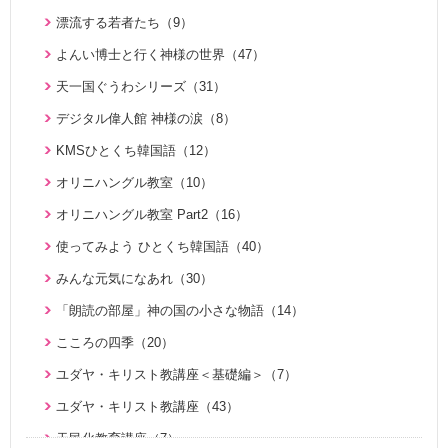
二世のための祝福結婚講座（38）
炎の伝道師 松本道子の奮戦記（11）
父母様の愛（3）
漂流する若者たち（9）
家庭連合が贈る聖書ものがたり（28）
氏族的メシヤ講座（7）
ハートフル・ストーリー（7）
よんい博士と行く神様の世界（47）
VIDEO de 訓読『原理講論』（42）
ファミリーコミュニケーション講座（13）
証、講演（20）
天一国ぐうわシリーズ（31）
続・二世のための祝福結婚講座（10）
みんな元気になあれ（30）
KMSザ・インタビュー（9）
デジタル偉人館 神様の涙（8）
U-ONE TVアーカイブ ｢統一思想｣デジタルリマスター版（1
ユダヤ・キリスト教講座＜基礎編＞（7）
U-ONE TV ザ・インタビュー（38）
KMSひとくち韓国語（12）
7）
ユダヤ・キリスト教講座（43）
二世が語る～僕らの未来（3）
オリニハングル教室（10）
シリーズ霊的集団の誤りを正す（8）
夫婦愛を育む幸福の基本原則 ～母のように 娘のように～
オリニハングル教室 Part2（16）
シリーズ霊的集団の誤りを正す 第２弾（2）
（16）
使ってみよう ひとくち韓国語（40）
シリーズ霊的集団の誤りを正す 第３弾（8）
真の夫婦の愛を求めて（12）
みんな元気になあれ（30）
天国道場（22）
思い出の聖歌エピソード動画（4）
「朗読の部屋」神の国の小さな物語（14）
天国道場 エピソード１（5）
こころの四季（20）
天国道場 エピソード２（5）
ユダヤ・キリスト教講座＜基礎編＞（7）
天国道場 エピソード３（5）
ユダヤ・キリスト教講座（43）
天国道場 エピソード４（5）
天民化教育講座（7）