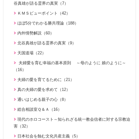
きょうからできる愛天愛人愛国の生活（23）
神霊と真理に満たされて 777双 阿部公子さんの証し（5）
谷真雄が語る霊界の真実（7）
勝共思想入門（4）
天の御国から（12）
証シリーズ 真のお母様、感謝します（46）
ＫＭＳビューポイント（42）
統一運動解説（29）
HEAVENLY WORLD（9）
証シリーズ 真のお母様、感謝します（ナレーション入り）（4
ほぼ5分でわかる勝共理論（188）
「真の家庭」の十字架路程と勝利（7）
6）
心を開けば（6）
内外情勢解説（60）
復帰摂理歴史の流れと環太平洋時代の到来（3）
北谷真雄が語る霊界の真実（8）
ハートフル・ストーリー（7）
北谷真雄が語る霊界の真実（9）
日本社会を蝕む文化共産主義（5）
「霊界はある。霊人たちはいつも共にいる」シリーズ 続・北
聖歌 ギターアレンジ（8）
天国道場（22）
アボニム 少年時代・青年時代（2）
谷真雄が語る霊界の真実（7）
天民化教育講座（7）
夫婦愛を育む幸福の基本原則 ～母のように 娘のように～
親と子のための説教集 こども礼拝（31）
北谷真雄が語る霊界の真実、再び（7）
（16）
伝道最前線情報 （動画版）（14）
天の御国から（12）
北谷真雄氏が語る統一原理＆証し（21）
夫婦の愛を育てるために（21）
伝道最前線情報（91）
HEAVENLY WORLD（9）
霊界の真実、もう一つの証言（7）
真の夫婦の愛を求めて（12）
原理教室補助教材（10）
ゆうこおねえさんのビデオかみしばい（15）
祝福家庭を愛する真の父母（8）
通いはじめる親子の心（8）
シリーズＫＭＳ講演会（12）
みやかおねえさんのビデオかみしばい（4）
自叙伝 真の父母様のみ跡を慕って（28）
総合相談室Ｑ＆Ａ（16）
幸せになるためのコミュニケーション講座（28）
「朗読の部屋」みんなのポケットマルスム（2）
私の出会った真のお父様（7）
現代のホロコースト～知られざる統一教会信者に対する宗教迫
ＴＨＥ ＮＥＷ ＶＩＳＩＯＮ（3）
氏族メシヤ活動推進の必読書「文鮮明先生の日本語による御言
周藤健先生自叙伝（43）
害（32）
集 特別編１」の解説（1）
統一運動PHOTOアルバム（28）
統一教会蘇生期を語る（10）
日本社会を蝕む文化共産主義（5）