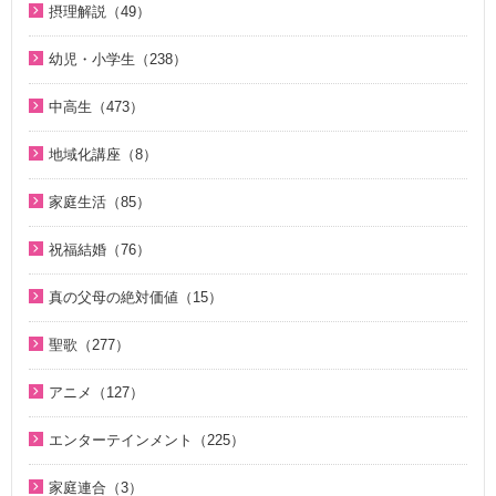
通いはじめる親子の心（8）
摂理解説（49）
シリーズＫＭＳ講演会（12）
今日の摂理解説（44）
サタンの誘惑（5）
幼児・小学生（238）
ＴＨＥ ＮＥＷ ＶＩＳＩＯＮ（3）
1時間で分かる「現代の摂理」（4）
KMSザ・インタビュー（8）
親と子のための説教集 こども礼拝（32）
天国道場 エピソード１（5）
中高生（473）
証、講演（20）
小学生のための原理講義（12）
天国道場 エピソード２（5）
中高生のためのWeb礼拝（193）
ジュニアのための礼拝（106）
地域化講座（8）
アボニム 少年時代・青年時代（2）
天国道場 エピソード３（5）
そうだったのか！人類一家族（18）
こころの四季（20）
地域化講座（8）
よんい博士と行く神様の世界（47）
家庭生活（85）
天国道場 エピソード４（5）
そうだったのか！統一原理（34）
「朗読の部屋」神の国の小さな物語（14）
デジタル偉人館 神様の涙（8）
夫婦愛を育む幸福の基本原則 ～母のように 娘のように～
家庭連合が贈る聖書ものがたり（28）
二世が語る～僕らの未来（3）
祝福結婚（76）
「朗読の部屋」みんなのポケットマルスム（2）
（16）
ゆうこおねえさんのビデオかみしばい（19）
ほぼ5分でわかる人生相談Q&A 幸せな人生の極意！（219）
ジュニアのための礼拝（108）
二世祝福ポイント講座（9）
神氏族メシヤ最前線（1）
夫婦の愛を育てるために（21）
真の父母の絶対価値（15）
みやかおねえさんのビデオかみしばい（4）
ほぼ5分でわかる介護・福祉Q＆A（38）
Eternal Love / Hyo Jin Moon（16）
祝福の意義と価値（5）
地域化講座（8）
真の夫婦の愛を求めて（12）
真の父母の絶対価値（10）
座間先生のiＳＴＦわくわく講座（14）
世界平和のためのビジョン講座（10）
聖歌（277）
True Pure Harmony（10）
親セミナー（10）
癒やしのオルゴール聖歌（44）
二世祝福ポイント講座（9）
文鮮明先生が見た韓鶴子総裁（5）
座間先生のiＳＴＦわくわく講座 Part2（12）
韓国語聖歌（49）
霊界の真実、もう一つの証言（7）
OMNIPRESENCE イツモトモニ（15）
親子セミナー（4）
アニメ（127）
HOLY SONGS ～FEMALE VOCALIST～（21）
親セミナー（10）
OMNIPRESENCE イツモトモニ（15）
聖歌（ピアノ伴奏）（57）
北谷真雄が語る霊界の真実、再び（7）
天国の門（5）
二世のための祝福結婚講座（38）
聖書ものがたり（8）
家庭青年のための家庭教育講座（13）
親子セミナー（4）
エンターテインメント（225）
True Pure Harmony（10）
聖歌（歌入り）（88）
アボニム 少年時代・青年時代（2）
続・二世のための祝福結婚講座（10）
がんばれ！ソンジャマン！！（33）
サンライズ オーシャン（10）
家庭青年のための家庭教育講座（13）
韓国語聖歌（49）
家庭連合が贈る聖書ものがたり（28）
癒やしのオルゴール聖歌（44）
家庭連合（3）
中高生教育Ｑ＆Ａ（27）
再臨のメシヤ（20）