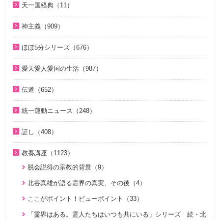
2023年（27）
天一国経典（11）
２１日修練会教育教材（33）
ジュニアのための礼拝（108）
2018年（20）
1. 家庭教育講座（11）
2022年（38）
天一国経典関連映像（11）
真の幸せ講座（15）
親と子のための説教集 こども礼拝（32）
神主義（909）
2017年（10）
2. 神氏族メシヤ講座（8）
2021年（47）
シリーズ『原理講論』を読む（20）
全国オンライン礼拝（1）
祝福家庭を愛する真の父母（8）
2016年（9）
3. HJ天宙天寶修錬苑講座（3）
ほぼ5分シリーズ（676）
2020年（49）
統一原理（14）
２１日修練会教育教材（5）
2015年（10）
コミュニケーション講座（2）
ほぼ5分でわかる統一原理（153）
2019年（50）
愛天愛人愛国の生活（987）
ゴッディズム（19）
家庭連合Web教会 礼拝説教（55）
2014年（10）
ほぼ5分でわかる勝共理論（188）
2018年（50）
神日本家庭連合本部から 教会員の皆様へ（1）
ゴッディズム・ポイント講座（17）
そうだったのか！人類一家族（18）
伝道（652）
2013年（9）
ほぼ5分でわかる祝福結婚Q&A（78）
2017年（50）
北谷真雄氏が語る統一原理＆証し（21）
神主義講座（10）
ほぼ5分でわかる祝福結婚Q&A（78）
真の父母様紹介（54）
2010年（2）
ほぼ5分でわかる人生相談Q&A 幸せな人生の極意！（219）
統一運動ニュース（248）
2016年（49）
韓国語聖歌（49）
小学生のための原理講義（12）
ほぼ5分でわかる統一原理（153）
教義紹介（446）
2009年（5）
ほぼ5分でわかる介護・福祉（38）
2020年代（6）
2015年（14）
祝福家庭を愛する真の父母（8）
証し（408）
北谷真雄氏が語る統一原理＆証し（21）
ほぼ5分で分かる勝共理論（188）
祝福紹介（131）
2008年（1）
2010年代（152）
U-ONE TV ザ・インタビュー（38）
自叙伝 天地人真の父母様との対話（15）
二世のための祝福結婚講座（38）
ジュニアのための礼拝（108）
統一運動紹介（19）
教養講座（1123）
2000年代（75）
二世が語る～僕らの未来（3）
直接見た父母様の愛の姿 ～ 阿部公子さんの証し（9）
VIDEO de 訓読『原理講論』（42）
原理教室補助教材（10）
脱会説得の宗教的背景（9）
1980年代（4）
夫婦の愛を育てるために（21）
真実一路 ～ 松山貢三 魂の叫び（12）
続・二世のための祝福結婚講座（10）
祝福の意義と価値（5）
北谷真雄が語る霊界の真実、その後（4）
1970年代（5）
ＶＩＳＩＯＮ２０２０最前線（29）
北谷真雄が語る霊界の真実、その後（4）
世界平和のためのビジョン講座（10）
ここがポイント！ビューポイント（33）
家庭連合Web教会 礼拝説教（55）
阿部知行（777双）が証す 父母の愛に触れた日々（10）
統一思想入門（7）
「霊界はある。霊人たちはいつも共にいる」シリーズ 続・北