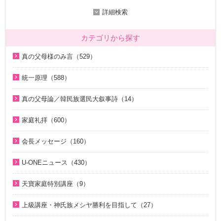
詳細検索
カテゴリから探す
真の父母様のみ言（529）
2020年代（136）
統一原理（588）
2010年代（200）
統一原理講座（31）
真の父母論／韓民族選民大叙事詩（14）
2000年代（7）
天の摂理からみた真の父母様の位相と価値（真の父母論）
天の摂理からみた真の父母様の位相と価値（真の父母論）
1990年代（58）
（8）
家庭礼拝（600）
（8）
1980年代（27）
韓民族選民大叙事詩（6）
家庭礼拝のための説教（17）
韓民族選民大叙事詩（6）
会長メッセージ（160）
1970年代（9）
脱会説得の宗教的背景（9）
家庭連合Web教会 礼拝説教（55）
2026年（29）
U-ONEニュース（430）
幸運の言葉（77）
そうだったのか！人類一家族（18）
中高生のためのWeb礼拝（192）
2025年（12）
2026年（5）
天の摂理からみた真の父母様の位相と価値（真の父母論）
そうだったのか！統一原理（34）
聖歌（歌入り）（88）
天寶家庭特別講座（9）
2022年（1）
（8）
2025年（25）
ほぼ5分でわかる統一原理（153）
聖歌（ピアノ伴奏）（57）
天寳家庭特別講座（8）
2020年（24）
上級講座・神氏族メシヤ勝利を目指して（27）
韓民族選民大叙事詩（6）
2024年（26）
ほぼ5分でわかる祝福結婚Q&A（78）
韓国語聖歌（49）
2019年（18）
はじめに（2）