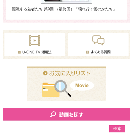
漂流する若者たち 第9回 （最終回）「壊れ行く愛のかたち」
漂
検索