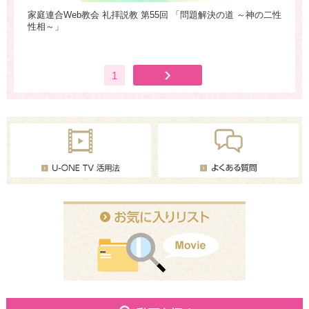
家庭連合Web教会 礼拝説教 第55回 「問題解決の道 ～神の二性
家
性相～」
き
1