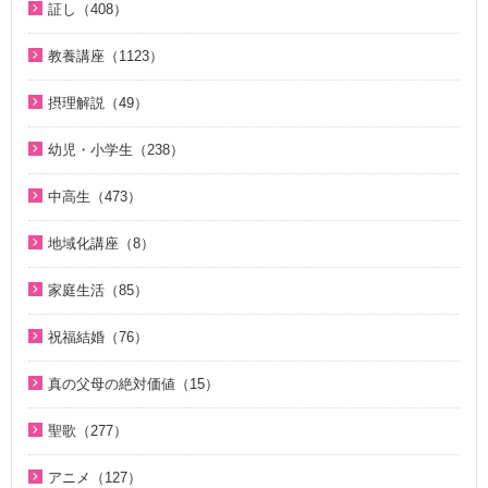
証し（408）
ＶＩＳＩＯＮ２０２０最前線（29）
世界平和のためのビジョン講座（10）
2010年代（152）
自叙伝 天地人真の父母様との対話（15）
家庭連合Web教会 礼拝説教（55）
教養講座（1123）
統一思想入門（7）
2000年代（75）
直接見た父母様の愛の姿 ～ 阿部公子さんの証し（9）
きょうからできる愛天愛人愛国の生活（23）
脱会説得の宗教的背景（9）
勝共思想入門（4）
1980年代（4）
摂理解説（49）
真実一路 ～ 松山貢三 魂の叫び（12）
天の御国から（12）
北谷真雄が語る霊界の真実、その後（4）
統一運動解説（29）
1970年代（5）
今日の摂理解説（44）
北谷真雄が語る霊界の真実、その後（4）
幼児・小学生（238）
HEAVENLY WORLD（9）
ここがポイント！ビューポイント（33）
「真の家庭」の十字架路程と勝利（7）
1時間で分かる「現代の摂理」（4）
阿部知行（777双）が証す 父母の愛に触れた日々（10）
親と子のための説教集 こども礼拝（32）
心を開けば（6）
「霊界はある。霊人たちはいつも共にいる」シリーズ 続・北
中高生（473）
復帰摂理歴史の流れと環太平洋時代の到来（3）
神霊と真理に満たされて 777双 阿部公子さんの証し（5）
谷真雄が語る霊界の真実（7）
小学生のための原理講義（12）
ハートフル・ストーリー（7）
中高生のためのWeb礼拝（193）
日本社会を蝕む文化共産主義（5）
地域化講座（8）
証シリーズ 真のお母様、感謝します（46）
ＫＭＳビューポイント（42）
アボニム 少年時代・青年時代（2）
聖歌 ギターアレンジ（8）
そうだったのか！人類一家族（18）
アボニム 少年時代・青年時代（2）
地域化講座（8）
証シリーズ 真のお母様、感謝します（ナレーション入り）（4
ほぼ5分でわかる勝共理論（188）
よんい博士と行く神様の世界（47）
家庭生活（85）
天民化教育講座（7）
そうだったのか！統一原理（34）
親と子のための説教集 こども礼拝（31）
6）
内外情勢解説（60）
デジタル偉人館 神様の涙（8）
夫婦愛を育む幸福の基本原則 ～母のように 娘のように～
伝道最前線情報 （動画版）（14）
二世が語る～僕らの未来（3）
祝福結婚（76）
天の御国から（12）
北谷真雄が語る霊界の真実（8）
（16）
北谷真雄が語る霊界の真実（9）
ゆうこおねえさんのビデオかみしばい（19）
伝道最前線情報（91）
ジュニアのための礼拝（108）
二世祝福ポイント講座（9）
HEAVENLY WORLD（9）
「霊界はある。霊人たちはいつも共にいる」シリーズ 続・北
夫婦の愛を育てるために（21）
真の父母の絶対価値（15）
天国道場（22）
みやかおねえさんのビデオかみしばい（4）
原理教室補助教材（10）
谷真雄が語る霊界の真実（7）
Eternal Love / Hyo Jin Moon（16）
祝福の意義と価値（5）
ゆうこおねえさんのビデオかみしばい（15）
真の夫婦の愛を求めて（12）
真の父母の絶対価値（10）
夫婦愛を育む幸福の基本原則 ～母のように 娘のように～
座間先生のiＳＴＦわくわく講座（14）
聖歌（277）
シリーズＫＭＳ講演会（12）
北谷真雄が語る霊界の真実、再び（7）
True Pure Harmony（10）
親セミナー（10）
みやかおねえさんのビデオかみしばい（4）
（16）
二世祝福ポイント講座（9）
文鮮明先生が見た韓鶴子総裁（5）
座間先生のiＳＴＦわくわく講座 Part2（12）
韓国語聖歌（49）
幸せになるためのコミュニケーション講座（28）
北谷真雄氏が語る統一原理＆証し（21）
OMNIPRESENCE イツモトモニ（15）
親子セミナー（4）
アニメ（127）
「朗読の部屋」みんなのポケットマルスム（2）
夫婦の愛を育てるために（21）
親セミナー（10）