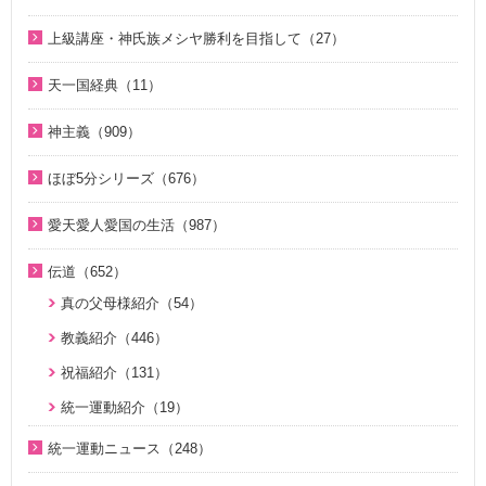
（8）
2025年（25）
ほぼ5分でわかる統一原理（153）
聖歌（ピアノ伴奏）（57）
天寳家庭特別講座（8）
2020年（24）
上級講座・神氏族メシヤ勝利を目指して（27）
韓民族選民大叙事詩（6）
2024年（26）
ほぼ5分でわかる祝福結婚Q&A（78）
韓国語聖歌（49）
2019年（18）
はじめに（2）
2023年（27）
天一国経典（11）
２１日修練会教育教材（33）
ジュニアのための礼拝（108）
2018年（20）
1. 家庭教育講座（11）
2022年（38）
天一国経典関連映像（11）
真の幸せ講座（15）
親と子のための説教集 こども礼拝（32）
神主義（909）
2017年（10）
2. 神氏族メシヤ講座（8）
2021年（47）
シリーズ『原理講論』を読む（20）
全国オンライン礼拝（1）
祝福家庭を愛する真の父母（8）
2016年（9）
3. HJ天宙天寶修錬苑講座（3）
ほぼ5分シリーズ（676）
2020年（49）
統一原理（14）
２１日修練会教育教材（5）
2015年（10）
コミュニケーション講座（2）
ほぼ5分でわかる統一原理（153）
2019年（50）
愛天愛人愛国の生活（987）
ゴッディズム（19）
家庭連合Web教会 礼拝説教（55）
2014年（10）
ほぼ5分でわかる勝共理論（188）
2018年（50）
神日本家庭連合本部から 教会員の皆様へ（1）
ゴッディズム・ポイント講座（17）
そうだったのか！人類一家族（18）
伝道（652）
2013年（9）
ほぼ5分でわかる祝福結婚Q&A（78）
2017年（50）
北谷真雄氏が語る統一原理＆証し（21）
神主義講座（10）
ほぼ5分でわかる祝福結婚Q&A（78）
真の父母様紹介（54）
2010年（2）
ほぼ5分でわかる人生相談Q&A 幸せな人生の極意！（219）
2016年（49）
韓国語聖歌（49）
小学生のための原理講義（12）
ほぼ5分でわかる統一原理（153）
教義紹介（446）
2009年（5）
ほぼ5分でわかる介護・福祉（38）
2015年（14）
祝福家庭を愛する真の父母（8）
北谷真雄氏が語る統一原理＆証し（21）
ほぼ5分で分かる勝共理論（188）
祝福紹介（131）
2008年（1）
U-ONE TV ザ・インタビュー（38）
二世のための祝福結婚講座（38）
ジュニアのための礼拝（108）
統一運動紹介（19）
二世が語る～僕らの未来（3）
VIDEO de 訓読『原理講論』（42）
原理教室補助教材（10）
統一運動ニュース（248）
夫婦の愛を育てるために（21）
続・二世のための祝福結婚講座（10）
祝福の意義と価値（5）
2020年代（6）