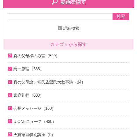
検索
詳細検索
カテゴリから探す
真の父母様のみ言（529）
2020年代（136）
統一原理（588）
2010年代（200）
統一原理講座（31）
真の父母論／韓民族選民大叙事詩（14）
2000年代（7）
天の摂理からみた真の父母様の位相と価値（真の父母論）
天の摂理からみた真の父母様の位相と価値（真の父母論）
1990年代（58）
（8）
家庭礼拝（600）
（8）
1980年代（27）
韓民族選民大叙事詩（6）
家庭礼拝のための説教（17）
韓民族選民大叙事詩（6）
会長メッセージ（160）
1970年代（9）
脱会説得の宗教的背景（9）
家庭連合Web教会 礼拝説教（55）
2026年（29）
U-ONEニュース（430）
幸運の言葉（77）
そうだったのか！人類一家族（18）
中高生のためのWeb礼拝（192）
2025年（12）
2026年（5）
天の摂理からみた真の父母様の位相と価値（真の父母論）
そうだったのか！統一原理（34）
聖歌（歌入り）（88）
天寶家庭特別講座（9）
2022年（1）