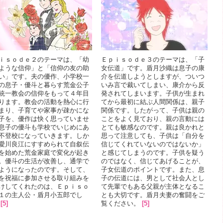
ｉｓｏｄｅ２のテーマは、「幼
Ｅｐｉｓｏｄｅ３のテーマは、「子
ような信仰」と「信仰の友の助
女伝道」です。盾月沙織は息子の康
い」です。夫の優作、小学校一
介を伝道しようとしますが、ついつ
の息子・優斗と暮らす荒金公子
いみ言で裁いてしまい、康介から反
統一教会の信仰をもって４年目
発されてしまいます。子供が生まれ
ります。教会の活動を熱心に行
てから最初に結ぶ人間関係は、親子
まり、子育てや家事が疎かにな
関係です。したがって、子供は親の
子を、優作は快く思っていませ
ことをよく見ており、親の言動には
息子の優斗も学校でいじめにあ
とても敏感なのです。親は良かれと
不登校になっていきます。しか
思って注意しても、子供は「自分を
愛川良江にすすめられて自叙伝
信じてくれていないのではないか」
を始めた荒金家庭で変化が起き
と感じてしまうのです。子供を疑う
。優斗の生活が改善し、通学で
のではなく、信じてあげることが、
ようになったのです。そして、
子女伝道のポイントです。また、息
を祝福に参加させる取り組みを
子の伝道には、男として社会人とし
けしてくれたのは、Ｅｐｉｓｏ
て先輩でもある父親が主体となるこ
１の主人公・盾月小五郎でし
とも大切です。盾月夫妻の奮闘をご
[5]
覧ください。
[5]