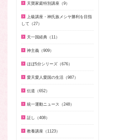
相と価値（真の父母論）（8）
そうだったのか！統一原理（34）
聖歌（歌入り）（88）
天寶家庭特別講座（9）
2022年（1）
2025年（25）
韓民族選民大叙事詩（6）
ほぼ5分でわかる統一原理（153）
聖歌（ピアノ伴奏）（57）
天寳家庭特別講座（8）
2020年（24）
上級講座・神氏族メシヤ勝利を目指
2024年（26）
ほぼ5分でわかる祝福結婚Q&A（7
韓国語聖歌（49）
して（27）
2019年（18）
8）
2023年（27）
ジュニアのための礼拝（108）
はじめに（2）
2018年（20）
天一国経典（11）
２１日修練会教育教材（33）
2022年（38）
親と子のための説教集 こども礼
1. 家庭教育講座（11）
2017年（10）
天一国経典関連映像（11）
拝（32）
真の幸せ講座（15）
2021年（47）
神主義（909）
2. 神氏族メシヤ講座（8）
2016年（9）
シリーズ『原理講論』を読む（2
全国オンライン礼拝（1）
2020年（49）
祝福家庭を愛する真の父母（8）
3. HJ天宙天寶修錬苑講座（3）
ほぼ5分シリーズ（676）
2015年（10）
0）
2019年（50）
２１日修練会教育教材（5）
コミュニケーション講座（2）
ほぼ5分でわかる統一原理（153）
2014年（10）
統一原理（14）
愛天愛人愛国の生活（987）
2018年（50）
家庭連合Web教会 礼拝説教（55）
ほぼ5分でわかる勝共理論（188）
2013年（9）
ゴッディズム（19）
神日本家庭連合本部から 教会員の
2017年（50）
そうだったのか！人類一家族（1
伝道（652）
ほぼ5分でわかる祝福結婚Q&A（7
皆様へ（1）
2010年（2）
ゴッディズム・ポイント講座（1
8）
2016年（49）
8）
真の父母様紹介（54）
7）
北谷真雄氏が語る統一原理＆証し
統一運動ニュース（248）
2009年（5）
ほぼ5分でわかる祝福結婚Q&A（7
2015年（14）
ほぼ5分でわかる人生相談Q&A 幸
教義紹介（446）
（21）
神主義講座（10）
8）
2020年代（6）
2008年（1）
せな人生の極意！（219）
証し（408）
祝福紹介（131）
韓国語聖歌（49）
小学生のための原理講義（12）
ほぼ5分でわかる統一原理（153）
2010年代（152）
ほぼ5分でわかる介護・福祉（3
自叙伝 天地人真の父母様との対話
統一運動紹介（19）
祝福家庭を愛する真の父母（8）
教養講座（1123）
北谷真雄氏が語る統一原理＆証し
ほぼ5分で分かる勝共理論（188）
2000年代（75）
8）
（15）
（21）