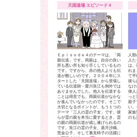
天国道場 エピソード４
Ｅｐｉｓｏｄｅ４のテーマは、「両
人類
親伝道」です。両親は、自分の良い
人た
所も悪い所も知り尽くしているもの
は、
です。ですから、赤の他人よりも伝
れま
道が難しいのです。２００４年にス
て平
タートした「天国道場」から登場し
彼ら
ている伝道師・愛川良江も例外では
なけ
ありませんでした。他人を伝道する
偉人
ことは得意でも、両親伝道がなかな
っと
か進んでいなかったのです。そこで
親子
大切となるポイントが、もう１つの
い。
テーマ「三人の霊の子女」です。彼
家族
らが霊の親を本当に愛するとき、霊
のも
の親の両親伝道が成し遂げられるの
です。良江の霊の子女、盾月沙織、
荒金公子、そして裏見時子の活躍に