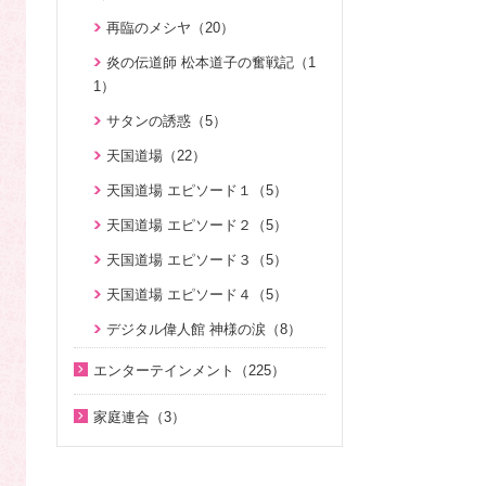
親と子のための説教集 こども礼
伝道最前線情報 （動画版）（14）
3）
天国の門（5）
真の夫婦の愛を求めて（12）
が語る霊界の真実（7）
拝（31）
HOLY SONGS ～FEMALE VOCA
再臨のメシヤ（20）
座間先生のiＳＴＦわくわく講座 P
伝道最前線情報（91）
アボニム 少年時代・青年時代
LIST～（21）
通いはじめる親子の心（8）
art2（12）
北谷真雄が語る霊界の真実、再び
天の御国から（12）
（2）
炎の伝道師 松本道子の奮戦記（1
原理教室補助教材（10）
（7）
総合相談室Ｑ＆Ａ（16）
癒やしのオルゴール聖歌メドレー
1）
OMNIPRESENCE イツモトモニ
HEAVENLY WORLD（9）
中高生教育Ｑ＆Ａ（27）
シリーズＫＭＳ講演会（12）
（9）
（15）
北谷真雄氏が語る統一原理＆証し
現代のホロコースト～知られざる
サタンの誘惑（5）
ゆうこおねえさんのビデオかみし
デジタル偉人館 神様の涙（8）
（21）
幸せになるためのコミュニケーシ
統一教会信者に対する宗教迫害（3
聖歌 ギターアレンジ（8）
True Pure Harmony（10）
ばい（15）
天国道場（22）
ョン講座（28）
親と子のための説教集 こども礼拝
2）
霊界の真実、もう一つの証言（7）
安らぎのジャズピアノ（聖歌編）
家庭連合が贈る聖書ものがたり（2
みやかおねえさんのビデオかみし
（32）
天国道場 エピソード１（5）
ＴＨＥ ＮＥＷ ＶＩＳＩＯＮ（3）
（1）
日本社会を蝕む文化共産主義（5）
8）
祝福家庭を愛する真の父母（8）
ばい（4）
天国道場 エピソード２（5）
統一運動PHOTOアルバム（28）
漂流する若者たち（9）
アーカイブ「クリスマス企画番組
自叙伝 真の父母様のみ跡を慕って
「朗読の部屋」みんなのポケット
天国道場 エピソード３（5）
Pure Heart Christmas」デジタルリ
（28）
炎の伝道師 松本道子の奮戦記（1
マルスム（2）
よんい博士と行く神様の世界（4
マスター版（1）
1）
天国道場 エピソード４（5）
7）
私の出会った真のお父様（7）
氏族メシヤ活動推進の必読書「文
そうだったのか！統一原理（34）
氏族的メシヤ講座（7）
デジタル偉人館 神様の涙（8）
鮮明先生の日本語による御言集 特別
天一国ぐうわシリーズ（31）
周藤健先生自叙伝（43）
編１」の解説（1）
ファミリーコミュニケーション講
デジタル偉人館 神様の涙（8）
統一教会蘇生期を語る（10）
エンターテインメント（225）
座（13）
二世のための祝福結婚講座（38）
KMSひとくち韓国語（12）
韓国語聖歌（49）
父母様の愛（3）
家庭連合（3）
みんな元気になあれ（30）
家庭連合が贈る聖書ものがたり（2
オリニハングル教室（10）
OMNIPRESENCE イツモトモニ
ハートフル・ストーリー（7）
8）
『拝啓 岸田文雄首相 家庭連合
ユダヤ・キリスト教講座＜基礎編
（15）
オリニハングル教室 Part2（16）
に、解散請求の要件なし』著者イン
証、講演（20）
＞（7）
VIDEO de 訓読『原理講論』（4