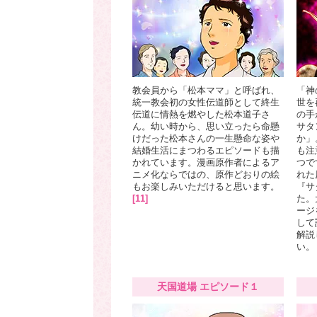
教会員から「松本ママ」と呼ばれ、
「神
統一教会初の女性伝道師として終生
世を
伝道に情熱を燃やした松本道子さ
の手
ん。幼い時から、思い立ったら命懸
サタ
けだった松本さんの一生懸命な姿や
か」
結婚生活にまつわるエピソードも描
も注
かれています。漫画原作者によるア
つで
ニメ化ならではの、原作どおりの絵
れた
もお楽しみいただけると思います。
『サ
[11]
た。
ージ
して
解説
い。
天国道場 エピソード１