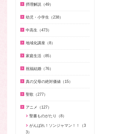
U-ONE TV ザ・インタビュー（3
脱会説得の宗教的背景（9）
ジュニアのための礼拝（108）
1980年代（4）
直接見た父母様の愛の姿 ～ 阿部
摂理解説（49）
8）
二世のための祝福結婚講座（38）
北谷真雄が語る霊界の真実、その
公子さんの証し（9）
原理教室補助教材（10）
1970年代（5）
今日の摂理解説（44）
後（4）
二世が語る～僕らの未来（3）
幼児・小学生（238）
VIDEO de 訓読『原理講論』（4
真実一路 ～ 松山貢三 魂の叫び（1
祝福の意義と価値（5）
1時間で分かる「現代の摂理」
2）
夫婦の愛を育てるために（21）
ここがポイント！ビューポイント
親と子のための説教集 こども礼拝
2）
（4）
中高生（473）
世界平和のためのビジョン講座（1
（33）
（32）
続・二世のための祝福結婚講座（1
ＶＩＳＩＯＮ２０２０最前線（2
北谷真雄が語る霊界の真実、その
0）
中高生のためのWeb礼拝（193）
0）
9）
「霊界はある。霊人たちはいつも
小学生のための原理講義（12）
後（4）
地域化講座（8）
統一思想入門（7）
そうだったのか！人類一家族（1
共にいる」シリーズ 続・北谷真雄
家庭連合Web教会 礼拝説教（55）
アボニム 少年時代・青年時代
地域化講座（8）
阿部知行（777双）が証す 父母の
8）
が語る霊界の真実（7）
家庭生活（85）
勝共思想入門（4）
（2）
愛に触れた日々（10）
きょうからできる愛天愛人愛国の
そうだったのか！統一原理（34）
夫婦愛を育む幸福の基本原則
ＫＭＳビューポイント（42）
統一運動解説（29）
生活（23）
よんい博士と行く神様の世界（4
神霊と真理に満たされて 777双 阿
祝福結婚（76）
～母のように 娘のように～（16）
二世が語る～僕らの未来（3）
7）
ほぼ5分でわかる勝共理論（188）
部公子さんの証し（5）
「真の家庭」の十字架路程と勝利
天の御国から（12）
二世祝福ポイント講座（9）
夫婦の愛を育てるために（21）
真の父母の絶対価値（15）
（7）
ジュニアのための礼拝（108）
内外情勢解説（60）
デジタル偉人館 神様の涙（8）
証シリーズ 真のお母様、感謝しま
HEAVENLY WORLD（9）
祝福の意義と価値（5）
真の夫婦の愛を求めて（12）
真の父母の絶対価値（10）
す（46）
復帰摂理歴史の流れと環太平洋時
Eternal Love / Hyo Jin Moon（1
北谷真雄が語る霊界の真実（9）
ゆうこおねえさんのビデオかみし
聖歌（277）
心を開けば（6）
親セミナー（10）
代の到来（3）
6）
二世祝福ポイント講座（9）
文鮮明先生が見た韓鶴子総裁（5）
ばい（19）
証シリーズ 真のお母様、感謝しま
天国道場（22）
韓国語聖歌（49）
ハートフル・ストーリー（7）
親子セミナー（4）
す（ナレーション入り）（46）
アニメ（127）
日本社会を蝕む文化共産主義（5）
True Pure Harmony（10）
親セミナー（10）
みやかおねえさんのビデオかみし
夫婦愛を育む幸福の基本原則
聖歌（ピアノ伴奏）（57）
聖歌 ギターアレンジ（8）
二世のための祝福結婚講座（38）
聖書ものがたり（8）
ばい（4）
北谷真雄が語る霊界の真実（8）
アボニム 少年時代・青年時代
OMNIPRESENCE イツモトモニ
親子セミナー（4）
～母のように 娘のように～（16）
聖歌（歌入り）（88）
（2）
天民化教育講座（7）
続・二世のための祝福結婚講座（1
（15）
がんばれ！ソンジャマン！！（3
座間先生のiＳＴＦわくわく講座
「霊界はある。霊人たちはいつも
家庭青年のための家庭教育講座（1
夫婦の愛を育てるために（21）
0）
癒やしのオルゴール聖歌（44）
3）
（14）
共にいる」シリーズ 続・北谷真雄