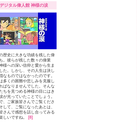
デジタル偉人館 神様の涙
の歴史に大きな功績を残した偉
ち。彼らが残した数々の偉業
神様への深い信仰と愛から生ま
した。しかし、その人生は決し
穏なものではなかったのです。
は多くの困難や悲しみを克服し
ればなりませんでした。そんな
たちを見つめる神様の目にはき
涙が光っていたことでしょう。
で、ご家族皆さんでご覧くださ
そして、ご覧になったあとは、
皆さんで感想を話し合ってみる
楽しいですね。
[8]