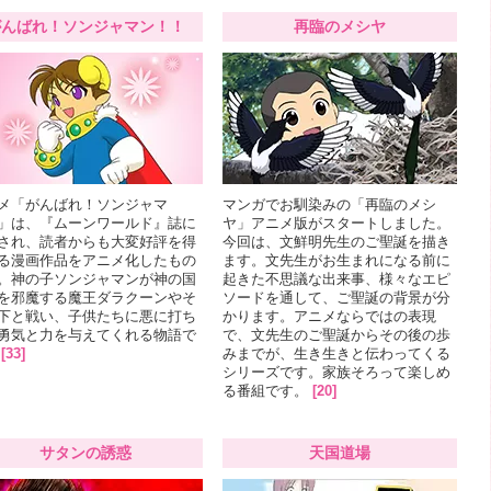
がんばれ！ソンジャマン！！
再臨のメシヤ
メ「がんばれ！ソンジャマ
マンガでお馴染みの「再臨のメシ
」は、『ムーンワールド』誌に
ヤ」アニメ版がスタートしました。
され、読者からも大変好評を得
今回は、文鮮明先生のご聖誕を描き
る漫画作品をアニメ化したもの
ます。文先生がお生まれになる前に
。神の子ソンジャマンが神の国
起きた不思議な出来事、様々なエピ
を邪魔する魔王ダラクーンやそ
ソードを通して、ご聖誕の背景が分
下と戦い、子供たちに悪に打ち
かります。アニメならではの表現
勇気と力を与えてくれる物語で
で、文先生のご聖誕からその後の歩
[33]
みまでが、生き生きと伝わってくる
シリーズです。家族そろって楽しめ
る番組です。
[20]
サタンの誘惑
天国道場