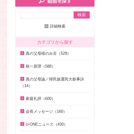
検索
詳細検索
カテゴリから探す
真の父母様のみ言（529）
2020年代（136）
統一原理（588）
2010年代（200）
統一原理講座（31）
真の父母論／韓民族選民大叙事詩
2000年代（7）
天の摂理からみた真の父母様の位
（14）
1990年代（58）
相と価値（真の父母論）（8）
天の摂理からみた真の父母様の位
家庭礼拝（600）
1980年代（27）
韓民族選民大叙事詩（6）
相と価値（真の父母論）（8）
家庭礼拝のための説教（17）
1970年代（9）
脱会説得の宗教的背景（9）
韓民族選民大叙事詩（6）
会長メッセージ（160）
家庭連合Web教会 礼拝説教（55）
幸運の言葉（77）
そうだったのか！人類一家族（1
2026年（29）
U-ONEニュース（430）
8）
中高生のためのWeb礼拝（192）
天の摂理からみた真の父母様の位
2025年（12）
2026年（5）