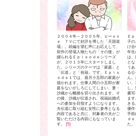
２００４年～２００５年、Ｕーｏｎ
Ｅｐ
ｅ ＴＶにて好評を博した「天国道
子の
場」。続編を望む声にお応えして、
け合
前作の登場人物たちの「その後」が
年生
綴られるＥｐｉｓｏｄｅシリーズ
は、
が、２０１３年にスタートしまし
とな
た。シリーズのテーマは「家庭」と
うあ
「伝道」と「祝福」です。Ｅｐｉｓ
る公
ｏｄｅ１では、盾月小五郎の家庭が
ん。
描かれます。仕事人間の小五郎が家
い、
庭をないがしろにしてしまい、妻・
し、
沙織から離婚を切り出されます。そ
書写
の後、沙織が伝道され、祝福結婚式
ます
への参加を目指すようになります。
きる
夫伝道に取り組む女性に参考となる
優作
内容であると共に、対象者の夫がご
手助
覧いただける内容にもなっていま
ｄｅ
す。
[5]
た。