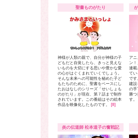
聖書ものがたり
神様が人類の親で、自分が神様の子
アニ
どもだと自覚したら、きっと見えな
ン！
いものを大切にする思いや豊かな愛
連載
の心がはぐくまれていくでしょう。
てい
そんな未来への可能性を秘めた子ど
です
もたちのために、聖書をベースにし
建設
たおはなしのシリーズ「せいしょも
の手
のがたり」が現在、第７話まで制作
勝つ
されています。この番組はその絵本
す。
作品を映像化したものです。
[8]
炎の伝道師 松本道子の奮戦記