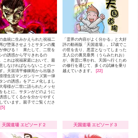
の血統に生みかえられた祝福二
「霊界の内容がよく分かる」と大好
再び堕落させようとサタンの魔
評の動画版「天国道場」。17歳でこ
が伸びる！ 果たして、二世を
の世を去り、悪霊となってしまった
ンの誘惑から守りきれるの
主人公の裏見垂男（うらみたれお）
。これは祝福家庭において、最
が、善霊に導かれ、天国へ行くため
意しなければならないことの一
の修行を通じて、多くの試練を乗り
す。天宙清平修錬苑から出版さ
越えていきます。
[22]
原理生活マンガシリーズ第一弾
タンの誘惑』をアニメ化しまし
大母様が二世に語られたメッセ
をもとに、サタンがどのように
誘惑してくるかを分かりやすく
しています。親子でご覧くださ
[5]
天国道場 エピソード２
天国道場 エピソード３