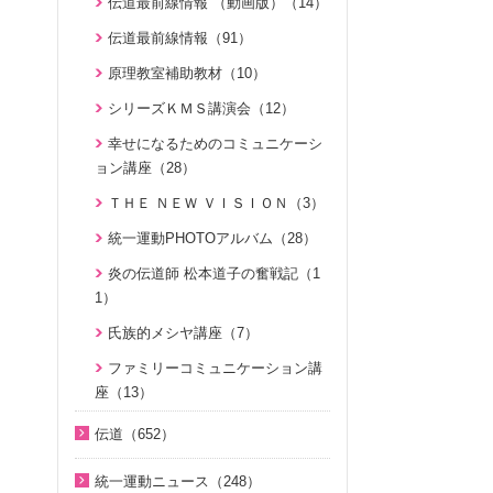
親と子のための説教集 こども礼
伝道最前線情報 （動画版）（14）
拝（31）
伝道最前線情報（91）
天の御国から（12）
原理教室補助教材（10）
HEAVENLY WORLD（9）
シリーズＫＭＳ講演会（12）
ゆうこおねえさんのビデオかみし
幸せになるためのコミュニケーシ
ばい（15）
ョン講座（28）
みやかおねえさんのビデオかみし
ＴＨＥ ＮＥＷ ＶＩＳＩＯＮ（3）
ばい（4）
統一運動PHOTOアルバム（28）
「朗読の部屋」みんなのポケット
炎の伝道師 松本道子の奮戦記（1
マルスム（2）
1）
氏族メシヤ活動推進の必読書「文
氏族的メシヤ講座（7）
鮮明先生の日本語による御言集 特別
編１」の解説（1）
ファミリーコミュニケーション講
座（13）
二世のための祝福結婚講座（38）
みんな元気になあれ（30）
家庭連合が贈る聖書ものがたり（2
伝道（652）
8）
ユダヤ・キリスト教講座＜基礎編
真の父母様紹介（54）
統一運動ニュース（248）
＞（7）
VIDEO de 訓読『原理講論』（4