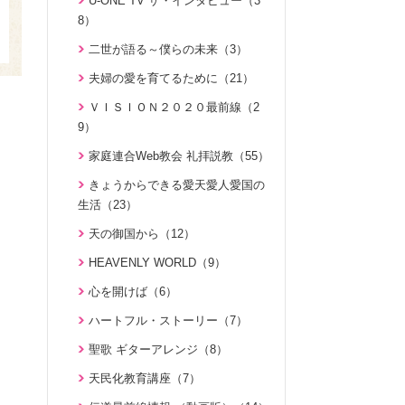
U-ONE TV ザ・インタビュー（3
ジュニアのための礼拝（108）
8）
二世のための祝福結婚講座（38）
原理教室補助教材（10）
二世が語る～僕らの未来（3）
VIDEO de 訓読『原理講論』（4
祝福の意義と価値（5）
2）
夫婦の愛を育てるために（21）
世界平和のためのビジョン講座（1
続・二世のための祝福結婚講座（1
ＶＩＳＩＯＮ２０２０最前線（2
0）
0）
9）
統一思想入門（7）
家庭連合Web教会 礼拝説教（55）
勝共思想入門（4）
きょうからできる愛天愛人愛国の
統一運動解説（29）
生活（23）
「真の家庭」の十字架路程と勝利
天の御国から（12）
（7）
HEAVENLY WORLD（9）
復帰摂理歴史の流れと環太平洋時
心を開けば（6）
代の到来（3）
ハートフル・ストーリー（7）
日本社会を蝕む文化共産主義（5）
聖歌 ギターアレンジ（8）
アボニム 少年時代・青年時代
（2）
天民化教育講座（7）