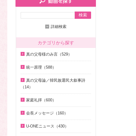
検索
詳細検索
カテゴリから探す
真の父母様のみ言（529）
2020年代（136）
統一原理（588）
2010年代（200）
統一原理講座（31）
真の父母論／韓民族選民大叙事詩
2000年代（7）
天の摂理からみた真の父母様の位
（14）
1990年代（58）
相と価値（真の父母論）（8）
天の摂理からみた真の父母様の位
家庭礼拝（600）
1980年代（27）
韓民族選民大叙事詩（6）
相と価値（真の父母論）（8）
家庭礼拝のための説教（17）
1970年代（9）
脱会説得の宗教的背景（9）
韓民族選民大叙事詩（6）
会長メッセージ（160）
家庭連合Web教会 礼拝説教（55）
幸運の言葉（77）
そうだったのか！人類一家族（1
2026年（29）
U-ONEニュース（430）
8）
中高生のためのWeb礼拝（192）
天の摂理からみた真の父母様の位
2025年（12）
2026年（5）