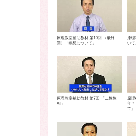
原理教室補助教材 第10回 （最終
原理
回）「瞑想について」
いて
原理教室補助教材 第7回 「二性性
原理
相」
年７
て」