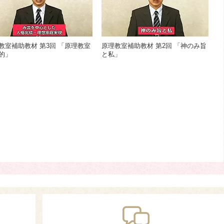
教室補助教材 第3回 「原理教室
原理教室補助教材 第2回 「神のみ旨
的」
と私」