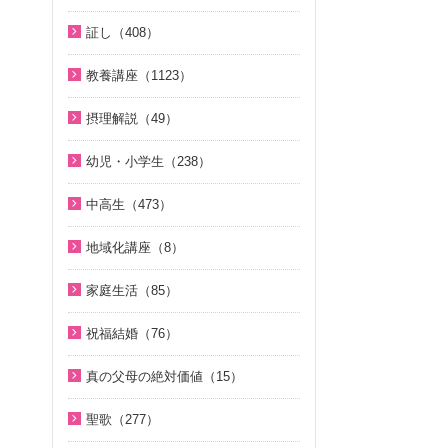
教義紹介（446）
2）
2020年代（6）
ユダヤ・キリスト教講座（43）
証し（408）
祝福紹介（131）
続・二世のための祝福結婚講座（1
2010年代（152）
シリーズ霊的集団の誤りを正す
自叙伝 天地人真の父母様との対話
統一運動紹介（19）
0）
教養講座（1123）
（8）
2000年代（75）
（15）
U-ONE TVアーカイブ ｢統一思想｣
脱会説得の宗教的背景（9）
シリーズ霊的集団の誤りを正す 第
1980年代（4）
直接見た父母様の愛の姿 ～ 阿部
摂理解説（49）
デジタルリマスター版（17）
２弾（2）
北谷真雄が語る霊界の真実、その
公子さんの証し（9）
1970年代（5）
今日の摂理解説（44）
後（4）
幼児・小学生（238）
シリーズ霊的集団の誤りを正す 第
真実一路 ～ 松山貢三 魂の叫び（1
1時間で分かる「現代の摂理」
３弾（8）
ここがポイント！ビューポイント
親と子のための説教集 こども礼拝
2）
（4）
中高生（473）
（33）
（32）
天国道場（22）
北谷真雄が語る霊界の真実、その
中高生のためのWeb礼拝（193）
「霊界はある。霊人たちはいつも
小学生のための原理講義（12）
後（4）
地域化講座（8）
天国道場 エピソード１（5）
そうだったのか！人類一家族（1
共にいる」シリーズ 続・北谷真雄
アボニム 少年時代・青年時代
地域化講座（8）
阿部知行（777双）が証す 父母の
天国道場 エピソード２（5）
8）
が語る霊界の真実（7）
家庭生活（85）
（2）
愛に触れた日々（10）
天国道場 エピソード３（5）
そうだったのか！統一原理（34）
夫婦愛を育む幸福の基本原則
ＫＭＳビューポイント（42）
よんい博士と行く神様の世界（4
神霊と真理に満たされて 777双 阿
祝福結婚（76）
～母のように 娘のように～（16）
天国道場 エピソード４（5）
二世が語る～僕らの未来（3）
7）
ほぼ5分でわかる勝共理論（188）
部公子さんの証し（5）
二世祝福ポイント講座（9）
夫婦の愛を育てるために（21）
真の父母の絶対価値（15）
通いはじめる親子の心（8）
ジュニアのための礼拝（108）
内外情勢解説（60）
デジタル偉人館 神様の涙（8）
証シリーズ 真のお母様、感謝しま
祝福の意義と価値（5）
真の夫婦の愛を求めて（12）
真の父母の絶対価値（10）
す（46）
サタンの誘惑（5）
Eternal Love / Hyo Jin Moon（1
北谷真雄が語る霊界の真実（9）
ゆうこおねえさんのビデオかみし
聖歌（277）
親セミナー（10）
6）
二世祝福ポイント講座（9）
文鮮明先生が見た韓鶴子総裁（5）
ばい（19）
証シリーズ 真のお母様、感謝しま
KMSザ・インタビュー（8）