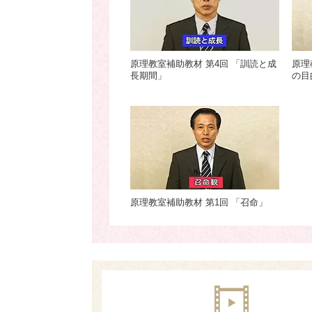
原理教室補助教材 第4回 「訓読と成
原理
長期間」
の目
原理教室補助教材 第1回 「召命」