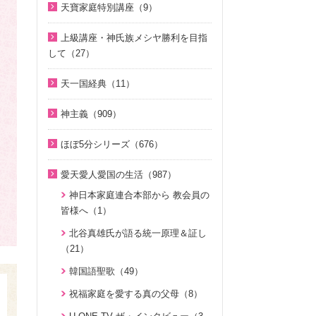
相と価値（真の父母論）（8）
そうだったのか！統一原理（34）
聖歌（歌入り）（88）
天寶家庭特別講座（9）
2022年（1）
2025年（25）
韓民族選民大叙事詩（6）
ほぼ5分でわかる統一原理（153）
聖歌（ピアノ伴奏）（57）
天寳家庭特別講座（8）
2020年（24）
上級講座・神氏族メシヤ勝利を目指
2024年（26）
ほぼ5分でわかる祝福結婚Q&A（7
韓国語聖歌（49）
して（27）
2019年（18）
8）
2023年（27）
ジュニアのための礼拝（108）
はじめに（2）
2018年（20）
天一国経典（11）
２１日修練会教育教材（33）
2022年（38）
親と子のための説教集 こども礼
1. 家庭教育講座（11）
2017年（10）
天一国経典関連映像（11）
拝（32）
真の幸せ講座（15）
2021年（47）
神主義（909）
2. 神氏族メシヤ講座（8）
2016年（9）
シリーズ『原理講論』を読む（2
全国オンライン礼拝（1）
2020年（49）
祝福家庭を愛する真の父母（8）
3. HJ天宙天寶修錬苑講座（3）
ほぼ5分シリーズ（676）
2015年（10）
0）
2019年（50）
２１日修練会教育教材（5）
コミュニケーション講座（2）
ほぼ5分でわかる統一原理（153）
2014年（10）
統一原理（14）
愛天愛人愛国の生活（987）
2018年（50）
家庭連合Web教会 礼拝説教（55）
ほぼ5分でわかる勝共理論（188）
2013年（9）
ゴッディズム（19）
神日本家庭連合本部から 教会員の
2017年（50）
そうだったのか！人類一家族（1
ほぼ5分でわかる祝福結婚Q&A（7
皆様へ（1）
2010年（2）
ゴッディズム・ポイント講座（1
8）
2016年（49）
8）
7）
北谷真雄氏が語る統一原理＆証し
2009年（5）
ほぼ5分でわかる祝福結婚Q&A（7
2015年（14）
ほぼ5分でわかる人生相談Q&A 幸
（21）
神主義講座（10）
8）
2008年（1）
せな人生の極意！（219）
韓国語聖歌（49）
小学生のための原理講義（12）
ほぼ5分でわかる統一原理（153）
ほぼ5分でわかる介護・福祉（3
祝福家庭を愛する真の父母（8）
北谷真雄氏が語る統一原理＆証し
ほぼ5分で分かる勝共理論（188）
8）
（21）