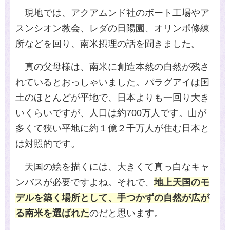
現地では、アクアムンド社のボート工場やア
スンシオン教会、レダの日陽園、オリンポ修練
所などを回り、南米摂理の話を聞きました。
真の父母様は、南米に創造本然の自然が残さ
れているとおっしゃいました。パラグアイは国
土のほとんどが平地で、日本よりも一回り大き
いくらいですが、人口は約
700
万人です。山が
多くて狭い平地に約１億２千万人が住む日本と
は対照的です。
天国の絵を描くには、大きくて真っ白なキャ
ンバスが必要ですよね。それで、
地上天国のモ
デルを築く場所として、手つかずの自然が広が
る南米を選ばれた
のだと思います。