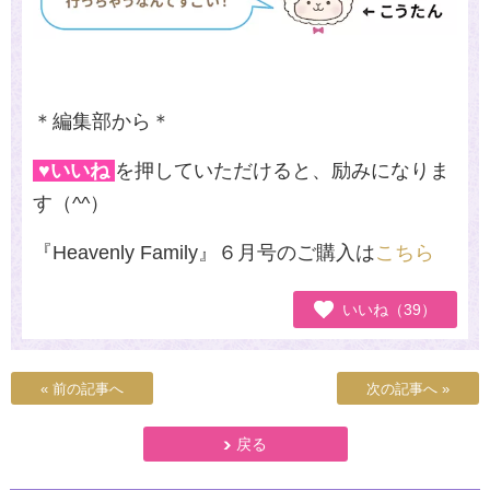
＊編集部から＊
♥いいね
を押していただけると、励みになりま
す（
^^
）
『
Heavenly Family
』６月号のご購入は
こちら
いいね（39）
« 前の記事へ
次の記事へ »
戻る