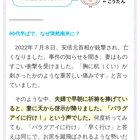
――――――
60
代半ばで、なぜ突然南米に？
2022
年７月８日、安倍元首相が銃撃され、亡
くなりました。事件の知らせを聞き、妻はもの
すごい衝撃を受けました。「胸に杭（くい）が
刺さったかのような重苦しい痛みです」と言っ
ていました。
そのような中、
夫婦で早朝に祈祷を捧げてい
ると、妻に天から啓示が降りました。「パラグ
アイに行け！」という声でした。
何度祈ってみ
ても、「パラグアイに行け」「早く行け」と答
えは同じで、お尻を蹴飛ばされるような勢いだ