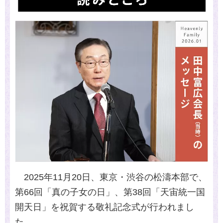
2025
年
11
月
20
日、東京・渋谷の松濤本部で、
第
66
回「真の子女の日」、第
38
回「天宙統一国
開天日」を祝賀する敬礼記念式が行われまし
た。