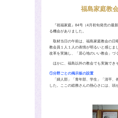
福島家庭教
『祝福家庭』84号（4月初旬発売の最
る機会がありました。
取材当日の午前は、福島家庭教会の日曜
教会員１人１人の表情が明るいと感じま
改革を実施し、「居心地のいい教会」づ
ほかに、福島以外の教会でも実施できそ
①分野ごとの掲示板の設置
「婦人部」「青年部、学生」「清平、各
した。ここの総務さんの熱心さには、頭