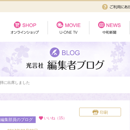
拝に出席しました
印刷
いいね（15）
 編集部員のブログ