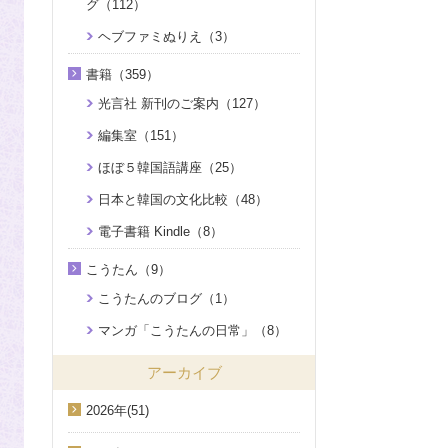
グ（112）
ヘブファミぬりえ（3）
書籍（359）
光言社 新刊のご案内（127）
編集室（151）
ほぼ５韓国語講座（25）
日本と韓国の文化比較（48）
電子書籍 Kindle（8）
こうたん（9）
こうたんのブログ（1）
マンガ「こうたんの日常」（8）
アーカイブ
2026年(51)