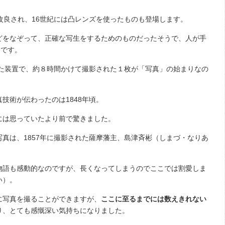
改良され、
16
世紀には凸レンズを使ったものも登場します。
をなぞって、正確な写生をするためのものだったそうで、人が手
りです。
れた装置で、約８時間かけて撮影された１枚が「写真」の始まりなの
真技術が伝わったのは
1848
年頃。
は思っていたより前で驚きました。
写真は、
1857
年に撮影された薩摩藩主、島津斉彬（しまづ・なりあ
語も感動的なのですが、長くなってしまうのでここでは割愛しま
い）。
写真を撮ることができますが、
ここに至るまでには数えきれない
り、とても感慨深い気持ちになりました。