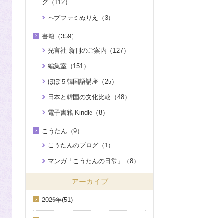
グ（112）
ヘブファミぬりえ（3）
書籍（359）
光言社 新刊のご案内（127）
編集室（151）
ほぼ５韓国語講座（25）
日本と韓国の文化比較（48）
電子書籍 Kindle（8）
こうたん（9）
こうたんのブログ（1）
マンガ「こうたんの日常」（8）
アーカイブ
2026年(51)