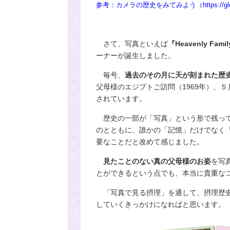
参考：カメラの歴史をみてみよう（
https://
さて、写真といえば
『Heavenly F
ーナーが誕生しました。
毎号、
過去のその月に天が刻まれた歴
父母様のエジプトご訪問（
1969
年）、５
されています。
歴史の一部が「写真」という形で残っ
のとともに、誰かの「記憶」だけでなく
要なことだと改めて感じました。
見たことのない真の父母様のお姿
を写
とができるという点でも、本当に貴重な
「写真で見る摂理」を通して、摂理歴史
していくきっかけになればと思います。