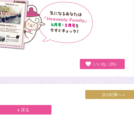
いいね（26）
次の記事へ »
戻る