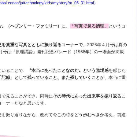
global.canon/ja/technology/kids/mystery/m_03_01.html
）
amily』（ヘブンリー・ファミリー）
に、
「写真で見る摂理」
というコ
史を貴重な写真とともに振り返る
コーナーで、2026年４月号は真の
月号は『原理講論』発刊記念パレード（
1968
年）の一場面が掲載
ていることで、
〝本当にあったことなのだ〟という臨場感
を感じた
「記録」として残っていること、また残していくこと
が、本当に重
真で見ることができ、同時に
その時代にあった出来事を振り返る
こ
コーナーだなと思います。
を振り返りながら、改めて今この時をどう歩むべきか考え、前進