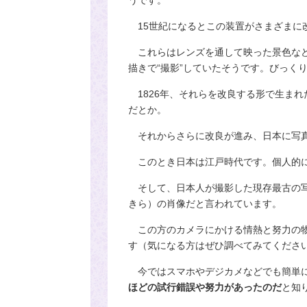
うです。
15世紀になるとこの装置がさまざまに
これらはレンズを通して映った景色など
描きで
“
撮影
”
していたそうです。びっく
1826年、それらを改良する形で生ま
だとか。
それからさらに改良が進み、日本に写
このとき日本は江戸時代です。個人的に
そして、日本人が撮影した現存最古の
きら）の肖像だと言われています。
この方のカメラにかける情熱と努力の物
す（気になる方はぜひ調べてみてくださ
今ではスマホやデジカメなどでも簡単に
ほどの試行錯誤や努力があったのだ
と知