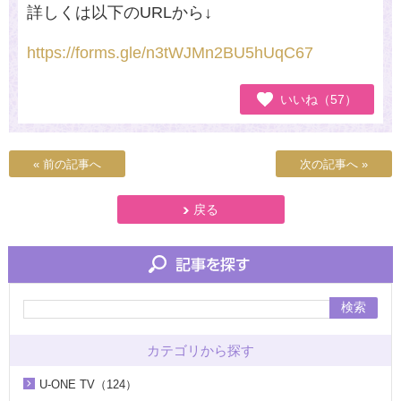
詳しくは以下の
URL
から
↓
https://forms.gle/n3tWJMn2BU5hUqC67
いいね（57）
« 前の記事へ
次の記事へ »
戻る
検索
カテゴリから探す
U-ONE TV（124）