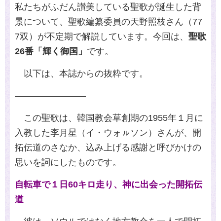
私たちがふだん讃美している聖歌が誕生した背
景について、聖歌編纂委員の天野照枝さん（
77
7
双）が不定期で解説しています。今回は、
聖歌
26
番「輝く御国」
です。
以下は、本誌からの抜粋です。
――――――――
この聖歌は、韓国教会草創期の
1955
年１月に
入教した李月星（イ・ウォㇽソン）さんが、開
拓伝道のさなか、込み上げる感謝と呼びかけの
思いを詞にしたものです。
自転車で１日60キロ走り、
神に出会った開拓伝
道