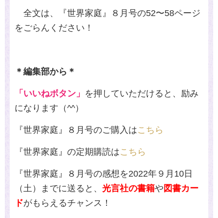
全文は、『世界家庭』８月号の
52
〜
58
ページ
をごらんください！
＊編集部から＊
「いいねボタン」
を押していただけると、励み
になります（
^^
）
『世界家庭』８月号のご購入は
こちら
『世界家庭』の定期購読は
こちら
『世界家庭』８月号の感想を
2022
年９月
10
日
（土）までに送ると、
光言社の書籍
や
図書カー
ド
がもらえるチャンス！