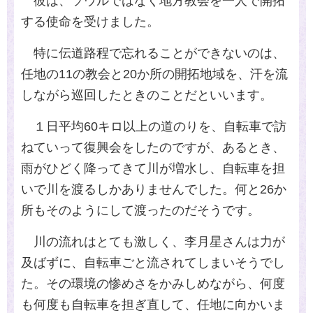
彼は、ソウルではなく地方教会を一人で開拓
する使命を受けました。
特に伝道路程で忘れることができないのは、
任地の
11
の教会と
20
か所の開拓地域を、汗を流
しながら巡回したときのことだといいます。
１日平均
60
キロ以上の道のりを、自転車で訪
ねていって復興会をしたのですが、あるとき、
雨がひどく降ってきて川が増水し、自転車を担
いで川を渡るしかありませんでした。何と
26
か
所もそのようにして渡ったのだそうです。
川の流れはとても激しく、李月星さんは力が
及ばずに、自転車ごと流されてしまいそうでし
た。その環境の惨めさをかみしめながら、何度
も何度も自転車を担ぎ直して、任地に向かいま