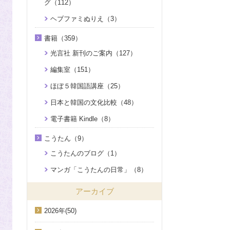
グ（112）
ヘブファミぬりえ（3）
書籍（359）
光言社 新刊のご案内（127）
編集室（151）
ほぼ５韓国語講座（25）
日本と韓国の文化比較（48）
電子書籍 Kindle（8）
こうたん（9）
こうたんのブログ（1）
マンガ「こうたんの日常」（8）
アーカイブ
2026年(50)