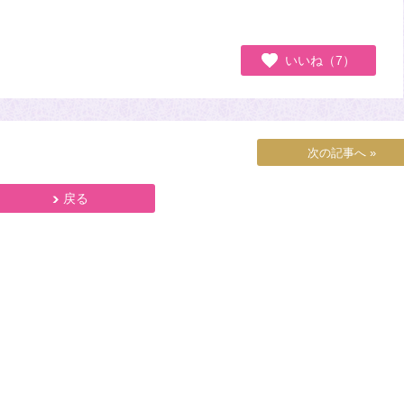
いいね（7）
次の記事へ »
戻る