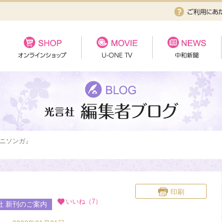
ニソンガ』
印刷
いいね（7）
社 新刊のご案内