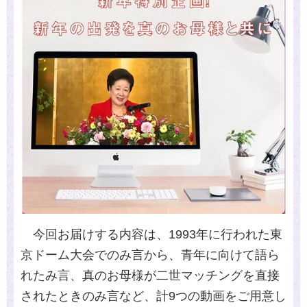
今回お届けする内容は、
1993
年に行われた東
京ドーム大会でのみ言から、青年に向けて語ら
れたみ言、真のお母様が二世マッチングを直接
されたときのみ言など、計
9
つの動画をご用意し