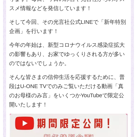
スメ情報などを発信しています！
そして今回、その光言社公式
LINE
で「新年特別
企画」を行います！
今年の年始は、
新型コロナウイルス感染症拡大
の影響もあり、お家でゆっくりされる方が多い
のではないでしょうか。
そんな皆さまの信仰生活を応援するために、普
段は
U-ONE TV
でのみご覧いただける動画「真
のお母様のみ言」をいくつか
YouTube
で限定公
開いたします！