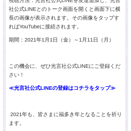
視聴方法：光言社公式
LINE
を友達追加し、光言
社公式
LINE
とのトーク画面を開くと画面下に横
長の画像が表示されます。その画像をタップす
れば
YouTube
に接続されます。
期間：
2021
年
1
月
1
日（金）～
1
月
11
日（月）
この機会に、ぜひ光言社公式
LINE
にご登録くだ
さい！
≪光言社公式LINEの登録はコチラをタップ≫
2021年も、皆さまに福多き年となることを祈り
ます。