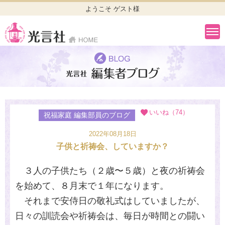
ようこそ ゲスト様
いいね（74）
祝福家庭 編集部員のブログ
2022年08月18日
子供と祈祷会、していますか？
３人の子供たち（２歳〜５歳）と夜の祈祷会
を始めて、８月末で１年になります。
それまで安侍日の敬礼式はしていましたが、
日々の訓読会や祈祷会は、毎日が時間との闘い