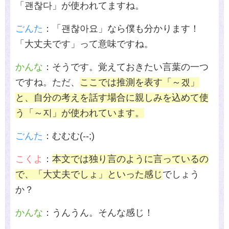
「괜찮다」が使われてますね。
ごんた
：「괜찮아요」なら僕も分かります！
「大丈夫です」って意味ですね。
かんな
：そうです。覚えておきたい言葉の一つ
ですね。ただ、
ここでは推測を表す「～겠」
と、自分の考えを話す場合に親しみを込めて使
う「～지」が使われています。
ごんた
：むむむ
(--;)
こくよ
：
本文では独り言のように言っているの
で、「大丈夫でしょ」といった感じ
でしょう
か？
かんな
：うんうん。そんな感じ！