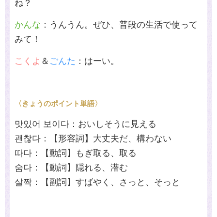
ね？
かんな
：うんうん。ぜひ、普段の生活で使って
みて！
こくよ
＆
ごんた
：はーい。
〈きょうのポイント単語〉
맛있어 보이다：おいしそうに見える
괜찮다：【形容詞】大丈夫だ、構わない
따다：【動詞】もぎ取る、取る
숨다：【動詞】隠れる、潜む
살짝：【副詞】すばやく、さっと、そっと