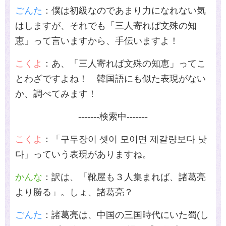
ごんた
：僕は初級なのであまり力になれない気
はしますが、それでも「三人寄れば文殊の知
恵」って言いますから、手伝いますよ！
こくよ
：あ、「三人寄れば文殊の知恵」ってこ
とわざですよね！ 韓国語にも似た表現がない
か、調べてみます！
-------検索中-------
こくよ
：「구두장이 셋이 모이면 제갈량보다 낫
다」っていう表現がありますね。
かんな
：訳は、「靴屋も３人集まれば、諸葛亮
より勝る」。しょ、諸葛亮？
ごんた
：諸葛亮は、中国の三国時代にいた蜀
(
し