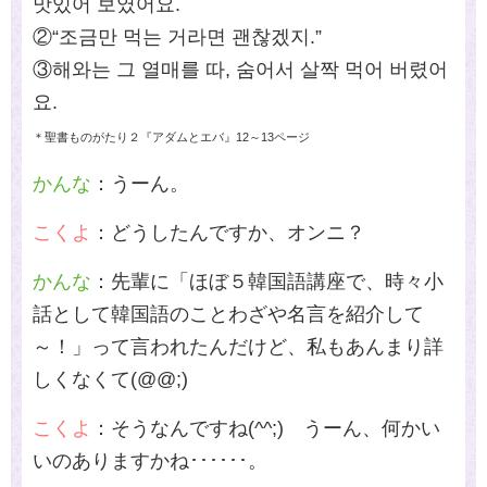
맛있어 보였어요.
②“조금만 먹는 거라면 괜찮겠지.”
③해와는 그 열매를 따, 숨어서 살짝 먹어 버렸어
요.
＊聖書ものがたり２『アダムとエバ』12～13ページ
かんな
：うーん。
こくよ
：どうしたんですか、オンニ？
かんな
：先輩に「ほぼ５韓国語講座で、時々小
話として韓国語のことわざや名言を紹介して
～！」って言われたんだけど、私もあんまり詳
しくなくて(@@;)
こくよ
：そうなんですね
(^^;)
うーん、何かい
いのありますかね･･････。