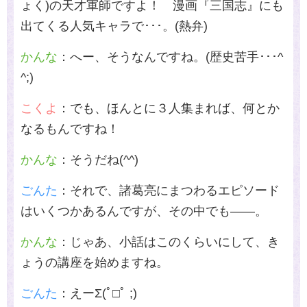
ょく
)
の天才軍師ですよ！ 漫画『三国志』にも
出てくる人気キャラで･･･。
(
熱弁
)
かんな
：へー、そうなんですね。
(
歴史苦手･･･
^
^;)
こくよ
：でも、ほんとに３人集まれば、何とか
なるもんですね！
かんな
：そうだね
(^^)
ごんた
：それで、諸葛亮にまつわるエピソード
はいくつかあるんですが、その中でも――。
かんな
：じゃあ、小話はこのくらいにして、き
ょうの講座を始めますね。
ごんた
：えーΣ
(
ﾟ□ﾟ
;)