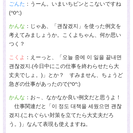
ごんた
：うーん。いまいちピンとこないですね
(^0^;)
かんな
：じゃあ、「괜찮겠지」を使った例文を
考えてみましょうか。こくよちゃん、何か思い
つく？
こくよ
：えーっと、「오늘 중에 이 일을 끝내면
괜찮겠지.(今日中にこの仕事を終わらせたら大
丈夫でしょ。
)
」とか？ すみません、ちょうど
急ぎの仕事があったので
(^0^;)
かんな
：お～、なかなか良い例文だと思うよ！
仕事関連だと「이 정도 대책을 세웠으면 괜찮
겠지.(これぐらい対策を立てたら大丈夫だろ
う。
)
」なんて表現も使えますね。