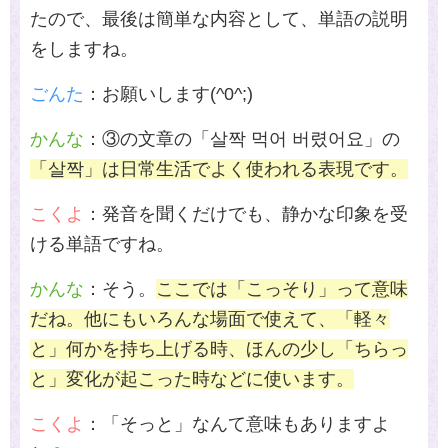
たので、最後は簡単な内容として、単語の説明
をしますね。
ごんた
：お願いします
(^0^;)
かんな
：③の文章の「살짝 먹어 버렸어요」の
「살짝」は日常生活でよく使われる表現です。
こくよ
：発音を聞くだけでも、静かな印象を受
ける単語ですね。
かんな
：そう。
ここでは「こっそり」って意味
だね。他にもいろんな場面で使えて、「軽々
と」何かを持ち上げる時、ほんの少し「ちらっ
と」変化が起こった時などに使います。
こくよ
：「そっと」なんて意味もありますよ