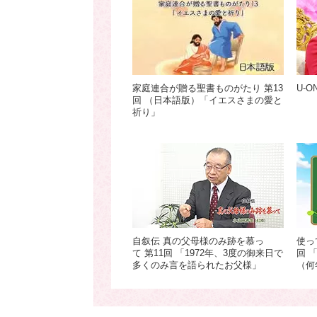
家庭連合が贈る聖書ものがたり 第13
U-O
回 （日本語版）「イエスさまの愛と
祈り」
自叙伝 真の父母様のみ跡を慕っ
使っ
て 第11回 「1972年、3度の御来日で
回 
多くのみ言を語られたお父様」
（何