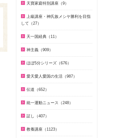
相と価値（真の父母論）（8）
そうだったのか！統一原理（34）
聖歌（歌入り）（88）
天寶家庭特別講座（9）
2022年（1）
2025年（25）
韓民族選民大叙事詩（6）
ほぼ5分でわかる統一原理（153）
聖歌（ピアノ伴奏）（57）
天寳家庭特別講座（8）
2020年（24）
上級講座・神氏族メシヤ勝利を目指
2024年（26）
ほぼ5分でわかる祝福結婚Q&A（7
韓国語聖歌（49）
して（27）
2019年（18）
8）
2023年（27）
ジュニアのための礼拝（108）
はじめに（2）
2018年（20）
天一国経典（11）
２１日修練会教育教材（33）
2022年（38）
親と子のための説教集 こども礼
1. 家庭教育講座（11）
2017年（10）
天一国経典関連映像（11）
拝（32）
真の幸せ講座（15）
2021年（47）
神主義（909）
2. 神氏族メシヤ講座（8）
2016年（9）
シリーズ『原理講論』を読む（2
全国オンライン礼拝（1）
2020年（49）
祝福家庭を愛する真の父母（8）
3. HJ天宙天寶修錬苑講座（3）
ほぼ5分シリーズ（676）
2015年（10）
0）
2019年（50）
２１日修練会教育教材（5）
コミュニケーション講座（2）
ほぼ5分でわかる統一原理（153）
2014年（10）
統一原理（14）
愛天愛人愛国の生活（987）
2018年（50）
家庭連合Web教会 礼拝説教（55）
ほぼ5分でわかる勝共理論（188）
2013年（9）
ゴッディズム（19）
神日本家庭連合本部から 教会員の
2017年（50）
そうだったのか！人類一家族（1
伝道（652）
ほぼ5分でわかる祝福結婚Q&A（7
皆様へ（1）
2010年（2）
ゴッディズム・ポイント講座（1
8）
2016年（49）
8）
真の父母様紹介（54）
7）
北谷真雄氏が語る統一原理＆証し
統一運動ニュース（248）
2009年（5）
ほぼ5分でわかる祝福結婚Q&A（7
2015年（14）
ほぼ5分でわかる人生相談Q&A 幸
教義紹介（446）
（21）
神主義講座（10）
8）
2020年代（6）
2008年（1）
せな人生の極意！（219）
証し（407）
祝福紹介（131）
韓国語聖歌（49）
小学生のための原理講義（12）
ほぼ5分でわかる統一原理（153）
2010年代（152）
ほぼ5分でわかる介護・福祉（3
自叙伝 天地人真の父母様との対話
統一運動紹介（19）
祝福家庭を愛する真の父母（8）
教養講座（1123）
北谷真雄氏が語る統一原理＆証し
ほぼ5分で分かる勝共理論（188）
2000年代（75）
8）
（14）
（21）