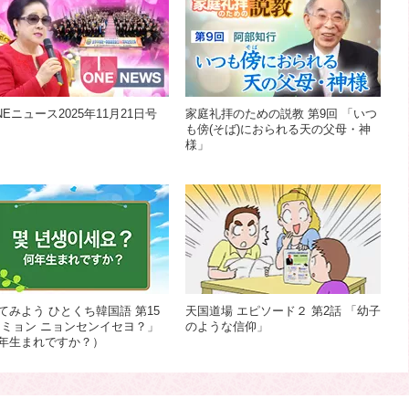
NEニュース2025年11月21日号
家庭礼拝のための説教 第9回 「いつ
も傍(そば)におられる天の父母・神
様」
てみよう ひとくち韓国語 第15
天国道場 エピソード２ 第2話 「幼子
「ミョン ニョンセンイセヨ？」
のような信仰」
年生まれですか？）