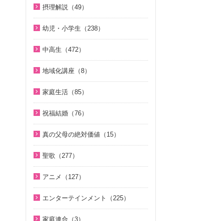
U-ONE TV ザ・インタビュー（3
脱会説得の宗教的背景（9）
ジュニアのための礼拝（108）
1980年代（4）
直接見た父母様の愛の姿 ～ 阿部
摂理解説（49）
8）
二世のための祝福結婚講座（38）
北谷真雄が語る霊界の真実、その
公子さんの証し（9）
原理教室補助教材（10）
1970年代（5）
今日の摂理解説（44）
後（4）
二世が語る～僕らの未来（3）
幼児・小学生（238）
VIDEO de 訓読『原理講論』（4
真実一路 ～ 松山貢三 魂の叫び（1
祝福の意義と価値（5）
1時間で分かる「現代の摂理」
2）
夫婦の愛を育てるために（21）
ここがポイント！ビューポイント
親と子のための説教集 こども礼拝
2）
（4）
中高生（472）
世界平和のためのビジョン講座（1
（33）
（32）
続・二世のための祝福結婚講座（1
ＶＩＳＩＯＮ２０２０最前線（2
北谷真雄が語る霊界の真実、その
0）
中高生のためのWeb礼拝（192）
0）
9）
「霊界はある。霊人たちはいつも
小学生のための原理講義（12）
後（4）
地域化講座（8）
統一思想入門（7）
そうだったのか！人類一家族（1
共にいる」シリーズ 続・北谷真雄
家庭連合Web教会 礼拝説教（55）
アボニム 少年時代・青年時代
地域化講座（8）
阿部知行（777双）が証す 父母の
8）
が語る霊界の真実（7）
家庭生活（85）
勝共思想入門（4）
（2）
愛に触れた日々（10）
きょうからできる愛天愛人愛国の
そうだったのか！統一原理（34）
夫婦愛を育む幸福の基本原則
ＫＭＳビューポイント（42）
統一運動解説（29）
生活（23）
よんい博士と行く神様の世界（4
神霊と真理に満たされて 777双 阿
祝福結婚（76）
～母のように 娘のように～（16）
二世が語る～僕らの未来（3）
7）
ほぼ5分でわかる勝共理論（188）
部公子さんの証し（5）
「真の家庭」の十字架路程と勝利
天の御国から（12）
二世祝福ポイント講座（9）
夫婦の愛を育てるために（21）
真の父母の絶対価値（15）
（7）
ジュニアのための礼拝（108）
内外情勢解説（60）
デジタル偉人館 神様の涙（8）
証シリーズ 真のお母様、感謝しま
HEAVENLY WORLD（9）
祝福の意義と価値（5）
真の夫婦の愛を求めて（12）
真の父母の絶対価値（10）
す（46）
復帰摂理歴史の流れと環太平洋時
Eternal Love / Hyo Jin Moon（1
北谷真雄が語る霊界の真実（9）
ゆうこおねえさんのビデオかみし
聖歌（277）
心を開けば（6）
親セミナー（10）
代の到来（3）
6）
二世祝福ポイント講座（9）
文鮮明先生が見た韓鶴子総裁（5）
ばい（19）
証シリーズ 真のお母様、感謝しま
天国道場（22）
韓国語聖歌（49）
ハートフル・ストーリー（7）
親子セミナー（4）
す（ナレーション入り）（46）
アニメ（127）
日本社会を蝕む文化共産主義（5）
True Pure Harmony（10）
親セミナー（10）
みやかおねえさんのビデオかみし
夫婦愛を育む幸福の基本原則
聖歌（ピアノ伴奏）（57）
聖歌 ギターアレンジ（8）
二世のための祝福結婚講座（38）
聖書ものがたり（8）
ばい（4）
北谷真雄が語る霊界の真実（8）
アボニム 少年時代・青年時代
OMNIPRESENCE イツモトモニ
親子セミナー（4）
～母のように 娘のように～（16）
エンターテインメント（225）
聖歌（歌入り）（88）
（2）
天民化教育講座（7）
続・二世のための祝福結婚講座（1
（15）
がんばれ！ソンジャマン！！（3
座間先生のiＳＴＦわくわく講座
「霊界はある。霊人たちはいつも
家庭青年のための家庭教育講座（1
夫婦の愛を育てるために（21）
韓国語聖歌（49）
0）
癒やしのオルゴール聖歌（44）
3）
（14）
共にいる」シリーズ 続・北谷真雄
家庭連合（3）