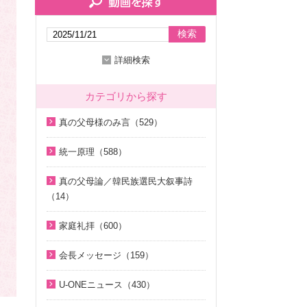
検索
詳細検索
カテゴリから探す
真の父母様のみ言（529）
2020年代（136）
統一原理（588）
2010年代（200）
統一原理講座（31）
真の父母論／韓民族選民大叙事詩
2000年代（7）
天の摂理からみた真の父母様の位
（14）
1990年代（58）
相と価値（真の父母論）（8）
天の摂理からみた真の父母様の位
家庭礼拝（600）
1980年代（27）
韓民族選民大叙事詩（6）
相と価値（真の父母論）（8）
家庭礼拝のための説教（17）
1970年代（9）
脱会説得の宗教的背景（9）
韓民族選民大叙事詩（6）
会長メッセージ（159）
家庭連合Web教会 礼拝説教（55）
幸運の言葉（77）
そうだったのか！人類一家族（1
2026年（28）
U-ONEニュース（430）
8）
中高生のためのWeb礼拝（192）
天の摂理からみた真の父母様の位
2025年（12）
2026年（5）