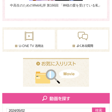
中高生のためのWeb礼拝 第166回 「神様の愛を受けている私」
ほ
「
か
検索