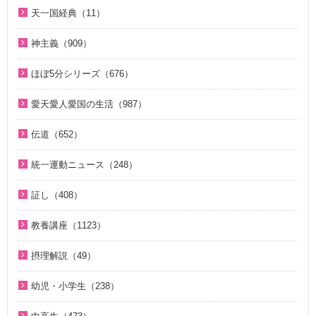
2019年（18）
はじめに（2）
2023年（27）
天一国経典（11）
２１日修練会教育教材（33）
ジュニアのための礼拝（108）
2018年（20）
1. 家庭教育講座（11）
2022年（38）
天一国経典関連映像（11）
真の幸せ講座（15）
親と子のための説教集 こども礼拝（32）
神主義（909）
2017年（10）
2. 神氏族メシヤ講座（8）
2021年（47）
シリーズ『原理講論』を読む（20）
全国オンライン礼拝（1）
祝福家庭を愛する真の父母（8）
2016年（9）
3. HJ天宙天寶修錬苑講座（3）
ほぼ5分シリーズ（676）
2020年（49）
統一原理（14）
２１日修練会教育教材（5）
2015年（10）
コミュニケーション講座（2）
ほぼ5分でわかる統一原理（153）
2019年（50）
愛天愛人愛国の生活（987）
ゴッディズム（19）
家庭連合Web教会 礼拝説教（55）
2014年（10）
ほぼ5分でわかる勝共理論（188）
2018年（50）
神日本家庭連合本部から 教会員の皆様へ（1）
ゴッディズム・ポイント講座（17）
そうだったのか！人類一家族（18）
伝道（652）
2013年（9）
ほぼ5分でわかる祝福結婚Q&A（78）
2017年（50）
北谷真雄氏が語る統一原理＆証し（21）
神主義講座（10）
ほぼ5分でわかる祝福結婚Q&A（78）
真の父母様紹介（54）
2010年（2）
ほぼ5分でわかる人生相談Q&A 幸せな人生の極意！（219）
統一運動ニュース（248）
2016年（49）
韓国語聖歌（49）
小学生のための原理講義（12）
ほぼ5分でわかる統一原理（153）
教義紹介（446）
2009年（5）
ほぼ5分でわかる介護・福祉（38）
2020年代（6）
2015年（14）
祝福家庭を愛する真の父母（8）
証し（408）
北谷真雄氏が語る統一原理＆証し（21）
ほぼ5分で分かる勝共理論（188）
祝福紹介（131）
2008年（1）
2010年代（152）
U-ONE TV ザ・インタビュー（38）
自叙伝 天地人真の父母様との対話（15）
二世のための祝福結婚講座（38）
ジュニアのための礼拝（108）
統一運動紹介（19）
教養講座（1123）
2000年代（75）
二世が語る～僕らの未来（3）
直接見た父母様の愛の姿 ～ 阿部公子さんの証し（9）
VIDEO de 訓読『原理講論』（42）
原理教室補助教材（10）
脱会説得の宗教的背景（9）
1980年代（4）
摂理解説（49）
夫婦の愛を育てるために（21）
真実一路 ～ 松山貢三 魂の叫び（12）
続・二世のための祝福結婚講座（10）
祝福の意義と価値（5）
北谷真雄が語る霊界の真実、その後（4）
1970年代（5）
今日の摂理解説（44）
ＶＩＳＩＯＮ２０２０最前線（29）
北谷真雄が語る霊界の真実、その後（4）
幼児・小学生（238）
世界平和のためのビジョン講座（10）
ここがポイント！ビューポイント（33）
1時間で分かる「現代の摂理」（4）
家庭連合Web教会 礼拝説教（55）
阿部知行（777双）が証す 父母の愛に触れた日々（10）
親と子のための説教集 こども礼拝（32）
統一思想入門（7）
「霊界はある。霊人たちはいつも共にいる」シリーズ 続・北