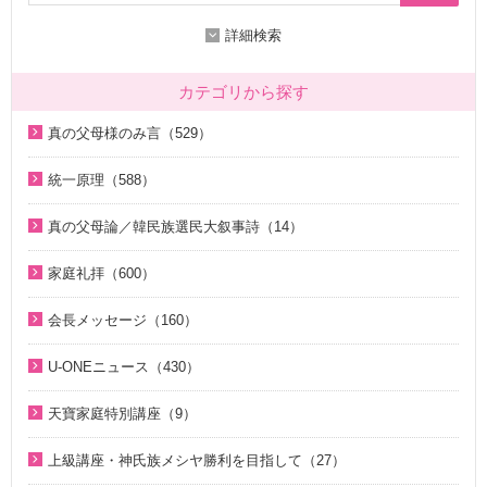
詳細検索
カテゴリから探す
真の父母様のみ言（529）
2020年代（136）
統一原理（588）
2010年代（200）
統一原理講座（31）
真の父母論／韓民族選民大叙事詩（14）
2000年代（7）
天の摂理からみた真の父母様の位相と価値（真の父母論）
天の摂理からみた真の父母様の位相と価値（真の父母論）
1990年代（58）
（8）
家庭礼拝（600）
（8）
1980年代（27）
韓民族選民大叙事詩（6）
家庭礼拝のための説教（17）
韓民族選民大叙事詩（6）
会長メッセージ（160）
1970年代（9）
脱会説得の宗教的背景（9）
家庭連合Web教会 礼拝説教（55）
2026年（29）
U-ONEニュース（430）
幸運の言葉（77）
そうだったのか！人類一家族（18）
中高生のためのWeb礼拝（192）
2025年（12）
2026年（5）
天の摂理からみた真の父母様の位相と価値（真の父母論）
そうだったのか！統一原理（34）
聖歌（歌入り）（88）
天寶家庭特別講座（9）
2022年（1）
（8）
2025年（25）
ほぼ5分でわかる統一原理（153）
聖歌（ピアノ伴奏）（57）
天寳家庭特別講座（8）
2020年（24）
上級講座・神氏族メシヤ勝利を目指して（27）
韓民族選民大叙事詩（6）
2024年（26）
ほぼ5分でわかる祝福結婚Q&A（78）
韓国語聖歌（49）