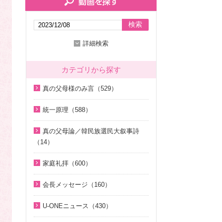
検索
詳細検索
カテゴリから探す
真の父母様のみ言（529）
2020年代（136）
統一原理（588）
2010年代（200）
統一原理講座（31）
真の父母論／韓民族選民大叙事詩
2000年代（7）
天の摂理からみた真の父母様の位
（14）
1990年代（58）
相と価値（真の父母論）（8）
天の摂理からみた真の父母様の位
家庭礼拝（600）
1980年代（27）
韓民族選民大叙事詩（6）
相と価値（真の父母論）（8）
家庭礼拝のための説教（17）
1970年代（9）
脱会説得の宗教的背景（9）
韓民族選民大叙事詩（6）
会長メッセージ（160）
家庭連合Web教会 礼拝説教（55）
幸運の言葉（77）
そうだったのか！人類一家族（1
2026年（29）
U-ONEニュース（430）
8）
中高生のためのWeb礼拝（192）
天の摂理からみた真の父母様の位
2025年（12）
2026年（5）