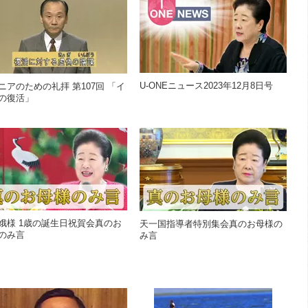
U-ONEニュース2023年12月8日号
ニアのための礼拝 第107回 「イ
の復活」
娥様 1歳の誕生日祝賀会真のお
天一国指導者特別集会真のお母様の
のみ言
み言