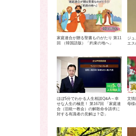
家庭連合が贈る聖書ものがたり 第11
ジュ
回 （韓国語版）「約束の地へ」
エス
ほぼ5分でわかる人生相談Q&A～幸
文情
せな人生の極意！ 第167回 「家庭連
母様
合（旧統一教会）の解散命令請求に
対する有識者の見解は？②」