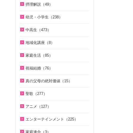
U-ONE TV ザ・インタビュー（3
脱会説得の宗教的背景（9）
ジュニアのための礼拝（108）
1980年代（4）
直接見た父母様の愛の姿 ～ 阿部
摂理解説（49）
8）
二世のための祝福結婚講座（38）
北谷真雄が語る霊界の真実、その
公子さんの証し（9）
原理教室補助教材（10）
1970年代（5）
今日の摂理解説（44）
後（4）
二世が語る～僕らの未来（3）
幼児・小学生（238）
VIDEO de 訓読『原理講論』（4
真実一路 ～ 松山貢三 魂の叫び（1
祝福の意義と価値（5）
1時間で分かる「現代の摂理」
2）
夫婦の愛を育てるために（21）
ここがポイント！ビューポイント
親と子のための説教集 こども礼拝
2）
（4）
中高生（473）
世界平和のためのビジョン講座（1
（33）
（32）
続・二世のための祝福結婚講座（1
ＶＩＳＩＯＮ２０２０最前線（2
北谷真雄が語る霊界の真実、その
0）
中高生のためのWeb礼拝（193）
0）
9）
「霊界はある。霊人たちはいつも
小学生のための原理講義（12）
後（4）
地域化講座（8）
統一思想入門（7）
そうだったのか！人類一家族（1
共にいる」シリーズ 続・北谷真雄
家庭連合Web教会 礼拝説教（55）
アボニム 少年時代・青年時代
地域化講座（8）
阿部知行（777双）が証す 父母の
8）
が語る霊界の真実（7）
家庭生活（85）
勝共思想入門（4）
（2）
愛に触れた日々（10）
きょうからできる愛天愛人愛国の
そうだったのか！統一原理（34）
夫婦愛を育む幸福の基本原則
ＫＭＳビューポイント（42）
統一運動解説（29）
生活（23）
よんい博士と行く神様の世界（4
神霊と真理に満たされて 777双 阿
祝福結婚（76）
～母のように 娘のように～（16）
二世が語る～僕らの未来（3）
7）
ほぼ5分でわかる勝共理論（188）
部公子さんの証し（5）
「真の家庭」の十字架路程と勝利
天の御国から（12）
二世祝福ポイント講座（9）
夫婦の愛を育てるために（21）
真の父母の絶対価値（15）
（7）
ジュニアのための礼拝（108）
内外情勢解説（60）
デジタル偉人館 神様の涙（8）
証シリーズ 真のお母様、感謝しま
HEAVENLY WORLD（9）
祝福の意義と価値（5）
真の夫婦の愛を求めて（12）
真の父母の絶対価値（10）
す（46）
復帰摂理歴史の流れと環太平洋時
Eternal Love / Hyo Jin Moon（1
北谷真雄が語る霊界の真実（9）
ゆうこおねえさんのビデオかみし
聖歌（277）
心を開けば（6）
親セミナー（10）
代の到来（3）
6）
二世祝福ポイント講座（9）
文鮮明先生が見た韓鶴子総裁（5）
ばい（19）
証シリーズ 真のお母様、感謝しま
天国道場（22）
韓国語聖歌（49）
ハートフル・ストーリー（7）
親子セミナー（4）
す（ナレーション入り）（46）
アニメ（127）
日本社会を蝕む文化共産主義（5）
True Pure Harmony（10）
親セミナー（10）
みやかおねえさんのビデオかみし
夫婦愛を育む幸福の基本原則
聖歌（ピアノ伴奏）（57）
聖歌 ギターアレンジ（8）
二世のための祝福結婚講座（38）
聖書ものがたり（8）
ばい（4）
北谷真雄が語る霊界の真実（8）
アボニム 少年時代・青年時代
OMNIPRESENCE イツモトモニ
親子セミナー（4）
～母のように 娘のように～（16）
エンターテインメント（225）
聖歌（歌入り）（88）
（2）
天民化教育講座（7）
続・二世のための祝福結婚講座（1
（15）
がんばれ！ソンジャマン！！（3
座間先生のiＳＴＦわくわく講座
「霊界はある。霊人たちはいつも
家庭青年のための家庭教育講座（1
夫婦の愛を育てるために（21）
韓国語聖歌（49）
0）
癒やしのオルゴール聖歌（44）
3）
（14）
共にいる」シリーズ 続・北谷真雄
家庭連合（3）