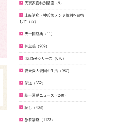
相と価値（真の父母論）（8）
そうだったのか！統一原理（34）
聖歌（歌入り）（88）
天寶家庭特別講座（9）
2022年（1）
2025年（25）
韓民族選民大叙事詩（6）
ほぼ5分でわかる統一原理（153）
聖歌（ピアノ伴奏）（57）
天寳家庭特別講座（8）
2020年（24）
上級講座・神氏族メシヤ勝利を目指
2024年（26）
ほぼ5分でわかる祝福結婚Q&A（7
韓国語聖歌（49）
して（27）
2019年（18）
8）
2023年（27）
ジュニアのための礼拝（108）
はじめに（2）
2018年（20）
天一国経典（11）
２１日修練会教育教材（33）
2022年（38）
親と子のための説教集 こども礼
1. 家庭教育講座（11）
2017年（10）
天一国経典関連映像（11）
拝（32）
真の幸せ講座（15）
2021年（47）
神主義（909）
2. 神氏族メシヤ講座（8）
2016年（9）
シリーズ『原理講論』を読む（2
全国オンライン礼拝（1）
2020年（49）
祝福家庭を愛する真の父母（8）
3. HJ天宙天寶修錬苑講座（3）
ほぼ5分シリーズ（676）
2015年（10）
0）
2019年（50）
２１日修練会教育教材（5）
コミュニケーション講座（2）
ほぼ5分でわかる統一原理（153）
2014年（10）
統一原理（14）
愛天愛人愛国の生活（987）
2018年（50）
家庭連合Web教会 礼拝説教（55）
ほぼ5分でわかる勝共理論（188）
2013年（9）
ゴッディズム（19）
神日本家庭連合本部から 教会員の
2017年（50）
そうだったのか！人類一家族（1
伝道（652）
ほぼ5分でわかる祝福結婚Q&A（7
皆様へ（1）
2010年（2）
ゴッディズム・ポイント講座（1
8）
2016年（49）
8）
真の父母様紹介（54）
7）
北谷真雄氏が語る統一原理＆証し
統一運動ニュース（248）
2009年（5）
ほぼ5分でわかる祝福結婚Q&A（7
2015年（14）
ほぼ5分でわかる人生相談Q&A 幸
教義紹介（446）
（21）
神主義講座（10）
8）
2020年代（6）
2008年（1）
せな人生の極意！（219）
証し（408）
祝福紹介（131）
韓国語聖歌（49）
小学生のための原理講義（12）
ほぼ5分でわかる統一原理（153）
2010年代（152）
ほぼ5分でわかる介護・福祉（3
自叙伝 天地人真の父母様との対話
統一運動紹介（19）
祝福家庭を愛する真の父母（8）
教養講座（1123）
北谷真雄氏が語る統一原理＆証し
ほぼ5分で分かる勝共理論（188）
2000年代（75）
8）
（15）
（21）