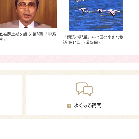
教会蘇生期を語る 第8回 「李秀
「朗読の部屋」神の国の小さな物
生」
語 第14回 （最終回）