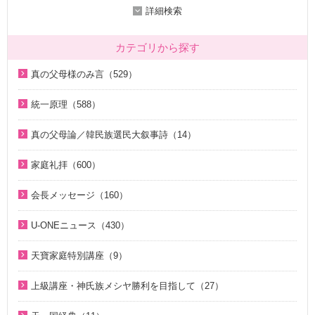
詳細検索
カテゴリから探す
真の父母様のみ言（529）
2020年代（136）
統一原理（588）
2010年代（200）
統一原理講座（31）
真の父母論／韓民族選民大叙事詩（14）
2000年代（7）
天の摂理からみた真の父母様の位相と価値（真の父母論）
天の摂理からみた真の父母様の位相と価値（真の父母論）
1990年代（58）
（8）
家庭礼拝（600）
（8）
1980年代（27）
韓民族選民大叙事詩（6）
家庭礼拝のための説教（17）
韓民族選民大叙事詩（6）
会長メッセージ（160）
1970年代（9）
脱会説得の宗教的背景（9）
家庭連合Web教会 礼拝説教（55）
2026年（29）
U-ONEニュース（430）
幸運の言葉（77）
そうだったのか！人類一家族（18）
中高生のためのWeb礼拝（192）
2025年（12）
2026年（5）
天の摂理からみた真の父母様の位相と価値（真の父母論）
そうだったのか！統一原理（34）
聖歌（歌入り）（88）
天寶家庭特別講座（9）
2022年（1）
（8）
2025年（25）
ほぼ5分でわかる統一原理（153）
聖歌（ピアノ伴奏）（57）
天寳家庭特別講座（8）
2020年（24）
上級講座・神氏族メシヤ勝利を目指して（27）
韓民族選民大叙事詩（6）
2024年（26）
ほぼ5分でわかる祝福結婚Q&A（78）
韓国語聖歌（49）
2019年（18）
はじめに（2）
2023年（27）