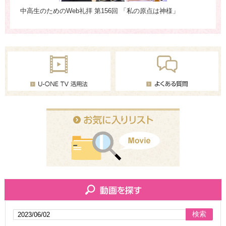
中高生のためのWeb礼拝 第156回 「私の原点は神様」
真
ャ
検索