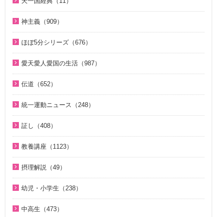
天一国経典（11）
２１日修練会教育教材（33）
ジュニアのための礼拝（108）
2018年（20）
1. 家庭教育講座（11）
2022年（38）
天一国経典関連映像（11）
真の幸せ講座（15）
親と子のための説教集 こども礼拝（32）
神主義（909）
2017年（10）
2. 神氏族メシヤ講座（8）
2021年（47）
シリーズ『原理講論』を読む（20）
全国オンライン礼拝（1）
祝福家庭を愛する真の父母（8）
2016年（9）
3. HJ天宙天寶修錬苑講座（3）
ほぼ5分シリーズ（676）
2020年（49）
統一原理（14）
２１日修練会教育教材（5）
2015年（10）
コミュニケーション講座（2）
ほぼ5分でわかる統一原理（153）
2019年（50）
愛天愛人愛国の生活（987）
ゴッディズム（19）
家庭連合Web教会 礼拝説教（55）
2014年（10）
ほぼ5分でわかる勝共理論（188）
2018年（50）
神日本家庭連合本部から 教会員の皆様へ（1）
ゴッディズム・ポイント講座（17）
そうだったのか！人類一家族（18）
伝道（652）
2013年（9）
ほぼ5分でわかる祝福結婚Q&A（78）
2017年（50）
北谷真雄氏が語る統一原理＆証し（21）
神主義講座（10）
ほぼ5分でわかる祝福結婚Q&A（78）
真の父母様紹介（54）
2010年（2）
ほぼ5分でわかる人生相談Q&A 幸せな人生の極意！（219）
統一運動ニュース（248）
2016年（49）
韓国語聖歌（49）
小学生のための原理講義（12）
ほぼ5分でわかる統一原理（153）
教義紹介（446）
2009年（5）
ほぼ5分でわかる介護・福祉（38）
2020年代（6）
2015年（14）
祝福家庭を愛する真の父母（8）
証し（408）
北谷真雄氏が語る統一原理＆証し（21）
ほぼ5分で分かる勝共理論（188）
祝福紹介（131）
2008年（1）
2010年代（152）
U-ONE TV ザ・インタビュー（38）
自叙伝 天地人真の父母様との対話（15）
二世のための祝福結婚講座（38）
ジュニアのための礼拝（108）
統一運動紹介（19）
教養講座（1123）
2000年代（75）
二世が語る～僕らの未来（3）
直接見た父母様の愛の姿 ～ 阿部公子さんの証し（9）
VIDEO de 訓読『原理講論』（42）
原理教室補助教材（10）
脱会説得の宗教的背景（9）
1980年代（4）
摂理解説（49）
夫婦の愛を育てるために（21）
真実一路 ～ 松山貢三 魂の叫び（12）
続・二世のための祝福結婚講座（10）
祝福の意義と価値（5）
北谷真雄が語る霊界の真実、その後（4）
1970年代（5）
今日の摂理解説（44）
ＶＩＳＩＯＮ２０２０最前線（29）
北谷真雄が語る霊界の真実、その後（4）
幼児・小学生（238）
世界平和のためのビジョン講座（10）
ここがポイント！ビューポイント（33）
1時間で分かる「現代の摂理」（4）
家庭連合Web教会 礼拝説教（55）
阿部知行（777双）が証す 父母の愛に触れた日々（10）
親と子のための説教集 こども礼拝（32）
統一思想入門（7）
「霊界はある。霊人たちはいつも共にいる」シリーズ 続・北
中高生（473）
きょうからできる愛天愛人愛国の生活（23）