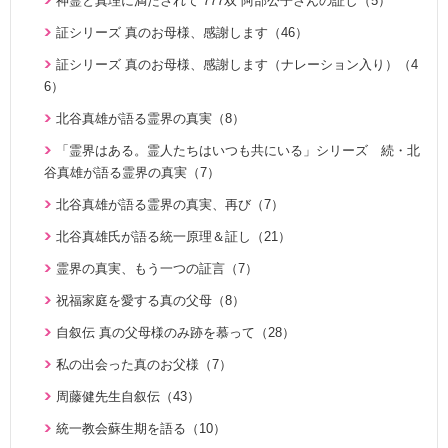
神霊と真理に満たされて 777双 阿部公子さんの証し（5）
勝共思想入門（4）
天の御国から（12）
証シリーズ 真のお母様、感謝します（46）
統一運動解説（29）
HEAVENLY WORLD（9）
証シリーズ 真のお母様、感謝します（ナレーション入り）（4
「真の家庭」の十字架路程と勝利（7）
6）
心を開けば（6）
復帰摂理歴史の流れと環太平洋時代の到来（3）
北谷真雄が語る霊界の真実（8）
ハートフル・ストーリー（7）
日本社会を蝕む文化共産主義（5）
「霊界はある。霊人たちはいつも共にいる」シリーズ 続・北
聖歌 ギターアレンジ（8）
アボニム 少年時代・青年時代（2）
谷真雄が語る霊界の真実（7）
天民化教育講座（7）
親と子のための説教集 こども礼拝（31）
北谷真雄が語る霊界の真実、再び（7）
伝道最前線情報 （動画版）（14）
天の御国から（12）
北谷真雄氏が語る統一原理＆証し（21）
伝道最前線情報（91）
HEAVENLY WORLD（9）
霊界の真実、もう一つの証言（7）
原理教室補助教材（10）
ゆうこおねえさんのビデオかみしばい（15）
祝福家庭を愛する真の父母（8）
シリーズＫＭＳ講演会（12）
みやかおねえさんのビデオかみしばい（4）
自叙伝 真の父母様のみ跡を慕って（28）
幸せになるためのコミュニケーション講座（28）
「朗読の部屋」みんなのポケットマルスム（2）
私の出会った真のお父様（7）
ＴＨＥ ＮＥＷ ＶＩＳＩＯＮ（3）
氏族メシヤ活動推進の必読書「文鮮明先生の日本語による御言
周藤健先生自叙伝（43）
集 特別編１」の解説（1）
統一運動PHOTOアルバム（28）
統一教会蘇生期を語る（10）
二世のための祝福結婚講座（38）
炎の伝道師 松本道子の奮戦記（11）