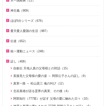
天一国経典（11）
２１日修練会教育教材（33）
ジュニアのための礼拝（108）
2018年（20）
1. 家庭教育講座（11）
2022年（38）
天一国経典関連映像（11）
真の幸せ講座（15）
親と子のための説教集 こども礼拝（32）
神主義（909）
2017年（10）
2. 神氏族メシヤ講座（8）
2021年（47）
シリーズ『原理講論』を読む（20）
全国オンライン礼拝（1）
祝福家庭を愛する真の父母（8）
2016年（9）
3. HJ天宙天寶修錬苑講座（3）
ほぼ5分シリーズ（676）
2020年（49）
統一原理（14）
２１日修練会教育教材（5）
2015年（10）
コミュニケーション講座（2）
ほぼ5分でわかる統一原理（153）
2019年（50）
愛天愛人愛国の生活（987）
ゴッディズム（19）
家庭連合Web教会 礼拝説教（55）
2014年（10）
ほぼ5分でわかる勝共理論（188）
2018年（50）
神日本家庭連合本部から 教会員の皆様へ（1）
ゴッディズム・ポイント講座（17）
そうだったのか！人類一家族（18）
伝道（652）
2013年（9）
ほぼ5分でわかる祝福結婚Q&A（78）
2017年（50）
北谷真雄氏が語る統一原理＆証し（21）
神主義講座（10）
ほぼ5分でわかる祝福結婚Q&A（78）
真の父母様紹介（54）
2010年（2）
ほぼ5分でわかる人生相談Q&A 幸せな人生の極意！（219）
統一運動ニュース（248）
2016年（49）
韓国語聖歌（49）
小学生のための原理講義（12）
ほぼ5分でわかる統一原理（153）
教義紹介（446）
2009年（5）
ほぼ5分でわかる介護・福祉（38）
2020年代（6）
2015年（14）
祝福家庭を愛する真の父母（8）
証し（408）
北谷真雄氏が語る統一原理＆証し（21）
ほぼ5分で分かる勝共理論（188）
祝福紹介（131）
2008年（1）
2010年代（152）
U-ONE TV ザ・インタビュー（38）
自叙伝 天地人真の父母様との対話（15）
二世のための祝福結婚講座（38）
ジュニアのための礼拝（108）
統一運動紹介（19）
2000年代（75）
二世が語る～僕らの未来（3）
直接見た父母様の愛の姿 ～ 阿部公子さんの証し（9）
VIDEO de 訓読『原理講論』（42）
原理教室補助教材（10）
1980年代（4）
夫婦の愛を育てるために（21）
真実一路 ～ 松山貢三 魂の叫び（12）
続・二世のための祝福結婚講座（10）
祝福の意義と価値（5）
1970年代（5）
ＶＩＳＩＯＮ２０２０最前線（29）
北谷真雄が語る霊界の真実、その後（4）
世界平和のためのビジョン講座（10）
家庭連合Web教会 礼拝説教（55）
阿部知行（777双）が証す 父母の愛に触れた日々（10）
統一思想入門（7）
きょうからできる愛天愛人愛国の生活（23）