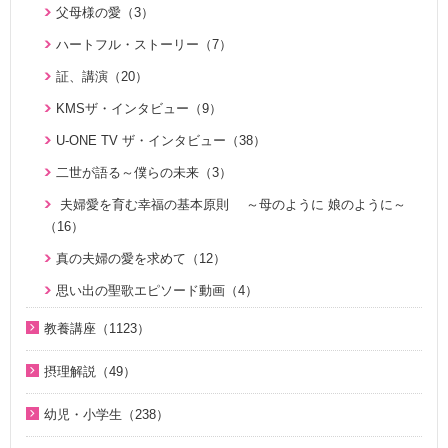
父母様の愛（3）
家庭連合が贈る聖書ものがたり（28）
氏族的メシヤ講座（7）
ハートフル・ストーリー（7）
VIDEO de 訓読『原理講論』（42）
ファミリーコミュニケーション講座（13）
証、講演（20）
続・二世のための祝福結婚講座（10）
みんな元気になあれ（30）
KMSザ・インタビュー（9）
U-ONE TVアーカイブ ｢統一思想｣デジタルリマスター版（1
ユダヤ・キリスト教講座＜基礎編＞（7）
U-ONE TV ザ・インタビュー（38）
7）
ユダヤ・キリスト教講座（43）
二世が語る～僕らの未来（3）
シリーズ霊的集団の誤りを正す（8）
夫婦愛を育む幸福の基本原則 ～母のように 娘のように～
シリーズ霊的集団の誤りを正す 第２弾（2）
（16）
シリーズ霊的集団の誤りを正す 第３弾（8）
真の夫婦の愛を求めて（12）
天国道場（22）
思い出の聖歌エピソード動画（4）
天国道場 エピソード１（5）
教養講座（1123）
天国道場 エピソード２（5）
脱会説得の宗教的背景（9）
摂理解説（49）
天国道場 エピソード３（5）
北谷真雄が語る霊界の真実、その後（4）
今日の摂理解説（44）
幼児・小学生（238）
天国道場 エピソード４（5）
ここがポイント！ビューポイント（33）
1時間で分かる「現代の摂理」（4）
親と子のための説教集 こども礼拝（32）
通いはじめる親子の心（8）