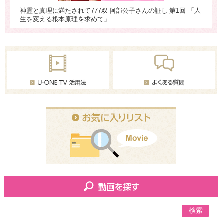
（最
神霊と真理に満たされて777双 阿部公子さんの証し 第1回 「人
神
生を変える根本原理を求めて」
当
検索