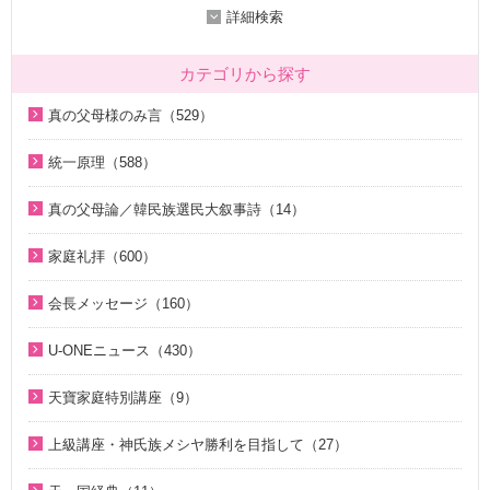
詳細検索
カテゴリから探す
真の父母様のみ言（529）
2020年代（136）
統一原理（588）
2010年代（200）
統一原理講座（31）
真の父母論／韓民族選民大叙事詩（14）
2000年代（7）
天の摂理からみた真の父母様の位相と価値（真の父母論）
天の摂理からみた真の父母様の位相と価値（真の父母論）
1990年代（58）
（8）
家庭礼拝（600）
（8）
1980年代（27）
韓民族選民大叙事詩（6）
家庭礼拝のための説教（17）
韓民族選民大叙事詩（6）
会長メッセージ（160）
1970年代（9）
脱会説得の宗教的背景（9）
家庭連合Web教会 礼拝説教（55）
2026年（29）
U-ONEニュース（430）
幸運の言葉（77）
そうだったのか！人類一家族（18）
中高生のためのWeb礼拝（192）
2025年（12）
2026年（5）
天の摂理からみた真の父母様の位相と価値（真の父母論）
そうだったのか！統一原理（34）
聖歌（歌入り）（88）
天寶家庭特別講座（9）
2022年（1）
（8）
2025年（25）
ほぼ5分でわかる統一原理（153）
聖歌（ピアノ伴奏）（57）
天寳家庭特別講座（8）
2020年（24）
上級講座・神氏族メシヤ勝利を目指して（27）
韓民族選民大叙事詩（6）
2024年（26）
ほぼ5分でわかる祝福結婚Q&A（78）
韓国語聖歌（49）
2019年（18）
はじめに（2）
2023年（27）