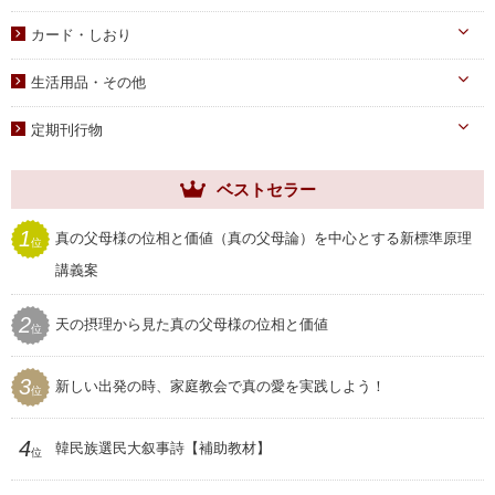
PDF版 CD-ROM
伝道・統一運動
献金袋
カード・しおり
教育・教養
旗・マーク
カード
生活用品・その他
子女教育
写真
しおり
手帳・カレンダー
アニメ
定期刊行物
聖塩入れ
クリアしおり
祝儀袋
ヘブンリー・ファミリー
生活用品・その他
ベストセラー
祝福家庭
クリアファイル
世界家庭
1
真の父母様の位相と価値（真の父母論）を中心とする新標準原理
位
家庭用品
ムーンワールド
講義案
セール
SEIWAマガジン
2
天の摂理から見た真の父母様の位相と価値
プレゼント用品
位
聖和
3
新しい出発の時、家庭教会で真の愛を実践しよう！
位
4
韓民族選民大叙事詩【補助教材】
位