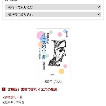
880円 (税込)
文庫版）素描で読むイエスの生涯
濱林規行 / 著
文庫判 / 332頁