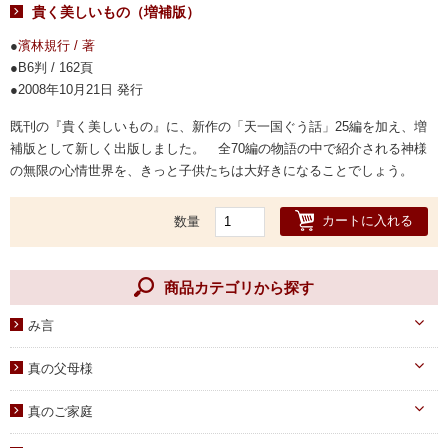
貴く美しいもの（増補版）
濱林規行 / 著
B6判 / 162頁
2008年10月21日 発行
既刊の『貴く美しいもの』に、新作の「天一国ぐう話」25編を加え、増
補版として新しく出版しました。 全70編の物語の中で紹介される神様
の無限の心情世界を、きっと子供たちは大好きになることでしょう。
カートに入れる
数量
商品カテゴリから探す
み言
天一国経典
真の父母様
八大教材・教本関連
真のお父様
真のご家庭
摂理のみ言
真のお母様
真の子女様