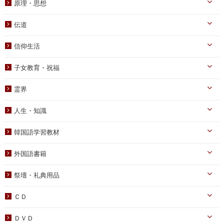
信仰のみ言
原理・思想
生涯路程
子女教育
統一原理・チャート
自叙伝関連
伝道
文庫サイズ
統一思想
真の父母様・その他
実践
信仰生活
信仰入門
勝共理論
原理講義
生活・祈祷
祈祷文集
子女教育・祝福
統一運動
学習教材
宣布・講演
幼児向け
ブックレット
霊界
祝福・伝統
み言・その他
小学生向け
霊界について
信仰の証し・教会史
人生・知識
中高生向け
霊界メッセージ
聖歌・聖書
自己啓発
青年向け
韓国語学習教材
教義・キリスト教
家庭
二世祝福
韓国語学習教材
外国語書籍
書写
知識
家庭青年向け
光の子韓国語教材
韓国語
宗教迫害
祭壇・礼典用品
父母向け
英語・他
真の父母様ご尊影
DVD
ＣＤ
蝋燭・燭台・火消し
PDF版（子女向け）
オーディオＣＤ
ＤＶＤ
祭壇用ﾃｰﾌﾞﾙｸﾛｽ