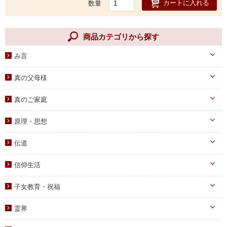
カートに入れる
数量
商品カテゴリから探す
み言
天一国経典
真の父母様
八大教材・教本関連
真のお父様
真のご家庭
摂理のみ言
真のお母様
真の子女様
信仰のみ言
原理・思想
生涯路程
子女教育
統一原理・チャート
自叙伝関連
伝道
文庫サイズ
統一思想
真の父母様・その他
実践
信仰生活
信仰入門
勝共理論
原理講義
生活・祈祷
祈祷文集
子女教育・祝福
統一運動
学習教材
宣布・講演
幼児向け
ブックレット
霊界
祝福・伝統
み言・その他
小学生向け
霊界について