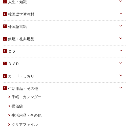
信仰の証し・教会史
人生・知識
中高生向け
霊界メッセージ
聖歌・聖書
自己啓発
青年向け
韓国語学習教材
教義・キリスト教
家庭
二世祝福
韓国語学習教材
外国語書籍
書写
知識
家庭青年向け
光の子韓国語教材
韓国語
宗教迫害
祭壇・礼典用品
父母向け
英語・他
真の父母様ご尊影
DVD
ＣＤ
蝋燭・燭台・火消し
PDF版（子女向け）
オーディオＣＤ
ＤＶＤ
祭壇用ﾃｰﾌﾞﾙｸﾛｽ
PDF版 CD-ROM
伝道・統一運動
献金袋
カード・しおり
教育・教養
旗・マーク
カード
生活用品・その他
子女教育
写真
しおり
手帳・カレンダー
アニメ
聖塩入れ
クリアしおり
祝儀袋
生活用品・その他
クリアファイル