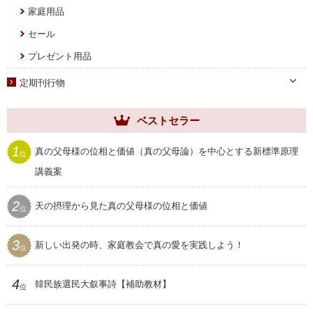
家庭用品
セール
プレゼント用品
定期刊行物
ヘブンリー・ファミリー
ベストセラー
祝福家庭
世界家庭
1
真の父母様の位相と価値（真の父母論）を中心とする新標準原理
位
ムーンワールド
講義案
SEIWAマガジン
2
天の摂理から見た真の父母様の位相と価値
位
聖和
3
新しい出発の時、家庭教会で真の愛を実践しよう！
位
4
韓民族選民大叙事詩【補助教材】
位