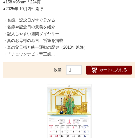
158✕93mm / 224頁
2025年 10月2日 発行
・名節、記念日がすぐ分かる
・名節や記念日の意義を紹介
・記入しやすい週間ダイヤリー
・真のお母様のみ言、祈祷を掲載
・真の父母様と統一運動の歴史（2013年以降）
・「チェワンナビ（帝王蝶...
カートに入れる
数量