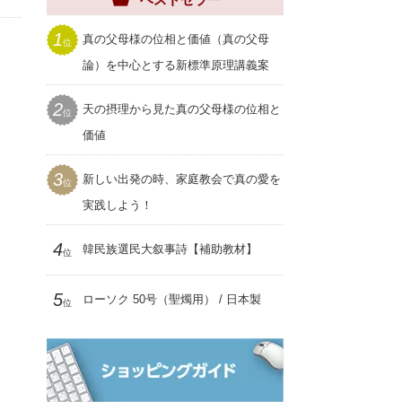
祝福家庭
クリアファイル
世界家庭
1
真の父母様の位相と価値（真の父母
位
家庭用品
ムーンワールド
論）を中心とする新標準原理講義案
セール
SEIWAマガジン
2
天の摂理から見た真の父母様の位相と
プレゼント用品
位
聖和
価値
3
新しい出発の時、家庭教会で真の愛を
位
実践しよう！
4
韓民族選民大叙事詩【補助教材】
位
5
ローソク 50号（聖燭用） / 日本製
位