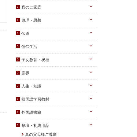
真のお父様
真のご家庭
摂理のみ言
真のお母様
真の子女様
信仰のみ言
原理・思想
生涯路程
子女教育
統一原理・チャート
自叙伝関連
伝道
文庫サイズ
統一思想
真の父母様・その他
実践
信仰生活
信仰入門
勝共理論
原理講義
生活・祈祷
祈祷文集
子女教育・祝福
統一運動
学習教材
宣布・講演
幼児向け
ブックレット
霊界
祝福・伝統
み言・その他
小学生向け
霊界について
信仰の証し・教会史
人生・知識
中高生向け
霊界メッセージ
聖歌・聖書
自己啓発
青年向け
韓国語学習教材
教義・キリスト教
家庭
二世祝福
韓国語学習教材
外国語書籍
書写
知識
家庭青年向け
光の子韓国語教材
韓国語
宗教迫害
祭壇・礼典用品
父母向け
英語・他
真の父母様ご尊影