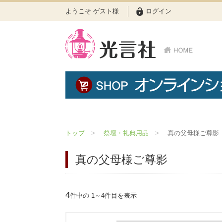
ようこそ ゲスト様
ログイン
トップ
祭壇・礼典用品
真の父母様ご尊影
真の父母様ご尊影
4
件中の 1～4件目を表示