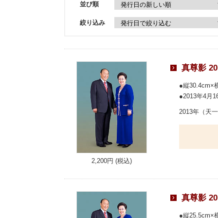
並び順
絞り込み
真尊影 2
縦30.4cm×横
2013年4月
2013年（
2,200円 (税込)
真尊影 2
縦25.5cm×横