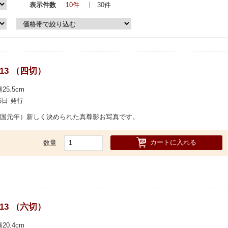
表示件数
10件
30件
013 （四切）
25.5cm
16日 発行
天一国元年）新しく決められた真尊影お写真です。
カートに入れる
数量
013 （六切）
20.4cm