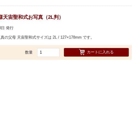
様天宙聖和式お写真（2L判）
28日 発行
の父母 天宙聖和式サイズは 2L / 127×178mm です。
カートに入れる
数量