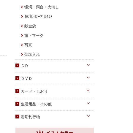
DVD
蝋燭・燭台・火消し
PDF版（子女向け）
祭壇用ﾃｰﾌﾞﾙｸﾛｽ
献金袋
旗・マーク
写真
聖塩入れ
ＣＤ
オーディオＣＤ
ＤＶＤ
PDF版 CD-ROM
伝道・統一運動
カード・しおり
教育・教養
カード
生活用品・その他
子女教育
しおり
手帳・カレンダー
アニメ
定期刊行物
クリアしおり
祝儀袋
ヘブンリー・ファミリー
生活用品・その他
ベストセラー