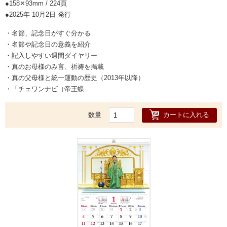
158✕93mm / 224頁
2025年 10月2日 発行
・名節、記念日がすぐ分かる
・名節や記念日の意義を紹介
・記入しやすい週間ダイヤリー
・真のお母様のみ言、祈祷を掲載
・真の父母様と統一運動の歴史（2013年以降）
・「チェワンナビ（帝王蝶...
カートに入れる
数量