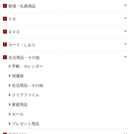
韓国語
宗教迫害
祭壇・礼典用品
父母向け
英語・他
真の父母様ご尊影
DVD
ＣＤ
蝋燭・燭台・火消し
PDF版（子女向け）
オーディオＣＤ
ＤＶＤ
祭壇用ﾃｰﾌﾞﾙｸﾛｽ
PDF版 CD-ROM
伝道・統一運動
献金袋
カード・しおり
教育・教養
旗・マーク
カード
生活用品・その他
子女教育
写真
しおり
手帳・カレンダー
アニメ
聖塩入れ
クリアしおり
祝儀袋
生活用品・その他
クリアファイル
家庭用品
セール
プレゼント用品