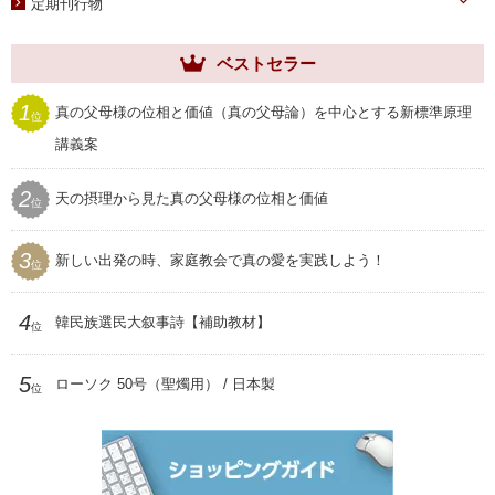
定期刊行物
ヘブンリー・ファミリー
ベストセラー
祝福家庭
世界家庭
1
真の父母様の位相と価値（真の父母論）を中心とする新標準原理
位
ムーンワールド
講義案
SEIWAマガジン
2
天の摂理から見た真の父母様の位相と価値
位
聖和
3
新しい出発の時、家庭教会で真の愛を実践しよう！
位
4
韓民族選民大叙事詩【補助教材】
位
5
ローソク 50号（聖燭用） / 日本製
位