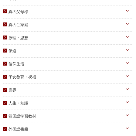
天一国経典
真の父母様
八大教材・教本関連
真のお父様
真のご家庭
摂理のみ言
真のお母様
真の子女様
信仰のみ言
原理・思想
生涯路程
子女教育
統一原理・チャート
自叙伝関連
伝道
文庫サイズ
統一思想
真の父母様・その他
実践
信仰生活
信仰入門
勝共理論
原理講義
生活・祈祷
祈祷文集
子女教育・祝福
統一運動
学習教材
宣布・講演
幼児向け
ブックレット
霊界
祝福・伝統
み言・その他
小学生向け
霊界について
信仰の証し・教会史
人生・知識
中高生向け
霊界メッセージ
聖歌・聖書
自己啓発
青年向け
韓国語学習教材
教義・キリスト教
家庭
二世祝福
韓国語学習教材
外国語書籍
書写
知識
家庭青年向け
光の子韓国語教材