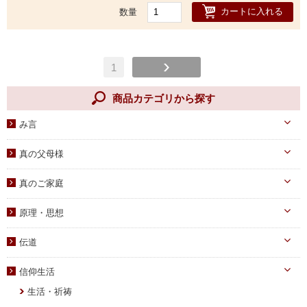
カートに入れる
数量
1
商品カテゴリから探す
み言
天一国経典
真の父母様
八大教材・教本関連
真のお父様
真のご家庭
摂理のみ言
真のお母様
真の子女様
信仰のみ言
原理・思想
生涯路程
子女教育
統一原理・チャート
自叙伝関連
伝道
文庫サイズ
統一思想
真の父母様・その他
実践
信仰生活
信仰入門
勝共理論
原理講義
生活・祈祷
祈祷文集
統一運動