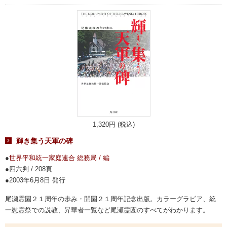
1,320円 (税込)
輝き集う天軍の碑
世界平和統一家庭連合 総務局 / 編
四六判 / 208頁
2003年6月8日 発行
尾瀬霊園２１周年の歩み・開園２１周年記念出版。カラーグラビア、統
一慰霊祭での説教、昇華者一覧など尾瀬霊園のすべてがわかります。