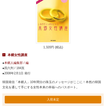
1,320円 (税込)
本郷女性講座
本郷人編集部 / 編
四六判 / 184頁
2008年2月1日 発行
韓国発信「本郷人」10年間分の珠玉のメッセージがここに！本然の韓国
文化を通して手にする女性本来の幸福へのパスポート。
入荷未定