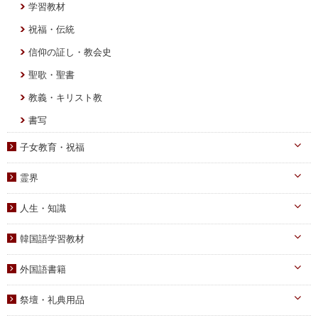
学習教材
宣布・講演
ブックレット
祝福・伝統
み言・その他
信仰の証し・教会史
聖歌・聖書
教義・キリスト教
書写
子女教育・祝福
幼児向け
霊界
小学生向け
霊界について
人生・知識
中高生向け
霊界メッセージ
自己啓発
青年向け
韓国語学習教材
家庭
二世祝福
韓国語学習教材
外国語書籍
知識
家庭青年向け
光の子韓国語教材
韓国語
宗教迫害
祭壇・礼典用品
父母向け
英語・他