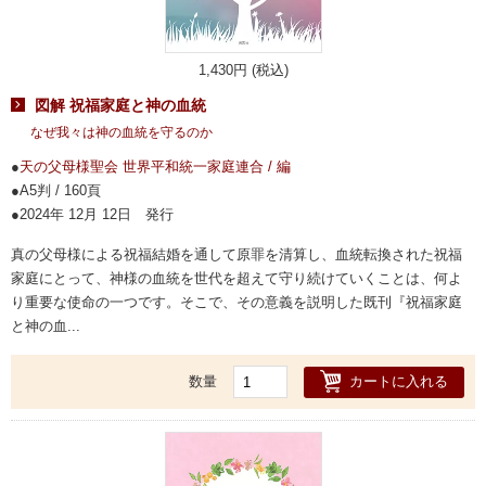
1,430円 (税込)
図解 祝福家庭と神の血統
なぜ我々は神の血統を守るのか
天の父母様聖会 世界平和統一家庭連合 / 編
A5判 / 160頁
2024年 12月 12日 発行
真の父母様による祝福結婚を通して原罪を清算し、血統転換された祝福
家庭にとって、神様の血統を世代を超えて守り続けていくことは、何よ
り重要な使命の一つです。そこで、その意義を説明した既刊『祝福家庭
と神の血...
カートに入れる
数量