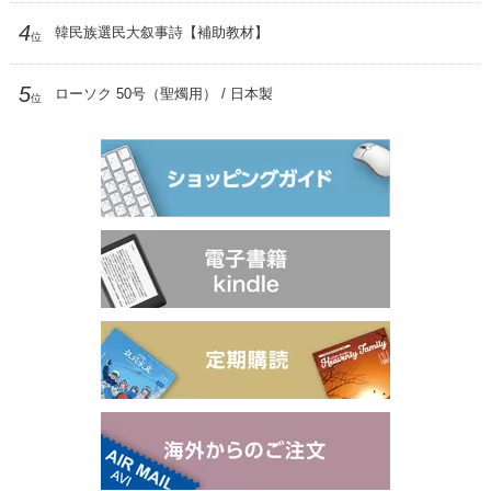
4
韓民族選民大叙事詩【補助教材】
位
5
ローソク 50号（聖燭用） / 日本製
位