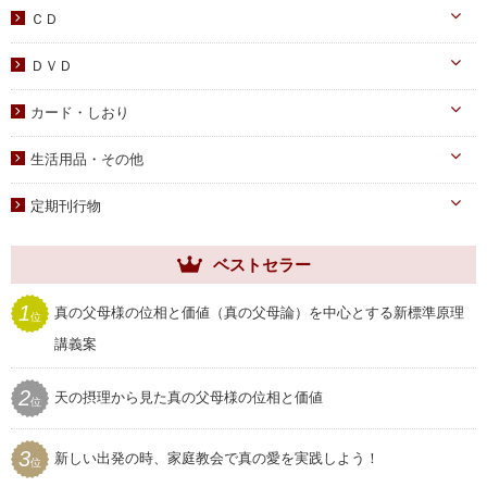
真の父母様ご尊影
DVD
ＣＤ
蝋燭・燭台・火消し
PDF版（子女向け）
オーディオＣＤ
ＤＶＤ
祭壇用ﾃｰﾌﾞﾙｸﾛｽ
PDF版 CD-ROM
伝道・統一運動
献金袋
カード・しおり
教育・教養
旗・マーク
カード
生活用品・その他
子女教育
写真
しおり
手帳・カレンダー
アニメ
定期刊行物
聖塩入れ
クリアしおり
祝儀袋
ヘブンリー・ファミリー
生活用品・その他
ベストセラー
祝福家庭
クリアファイル
世界家庭
1
真の父母様の位相と価値（真の父母論）を中心とする新標準原理
位
家庭用品
ムーンワールド
講義案
セール
SEIWAマガジン
2
天の摂理から見た真の父母様の位相と価値
プレゼント用品
位
聖和
3
新しい出発の時、家庭教会で真の愛を実践しよう！
位