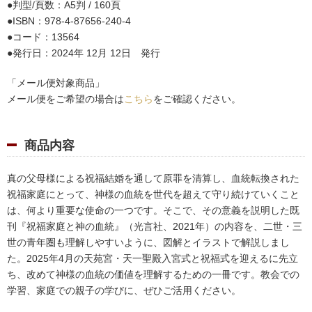
判型/頁数：A5判 / 160頁
ISBN：978-4-87656-240-4
コード：13564
発行日：2024年 12月 12日 発行
「メール便対象商品」
メール便をご希望の場合は
こちら
をご確認ください。
商品内容
真の父母様による祝福結婚を通して原罪を清算し、血統転換された
祝福家庭にとって、神様の血統を世代を超えて守り続けていくこと
は、何より重要な使命の一つです。そこで、その意義を説明した既
刊『祝福家庭と神の血統』（光言社、2021年）の内容を、二世・三
世の青年圏も理解しやすいように、図解とイラストで解説しまし
た。2025年4月の天苑宮・天一聖殿入宮式と祝福式を迎えるに先立
ち、改めて神様の血統の価値を理解するための一冊です。教会での
学習、家庭での親子の学びに、ぜひご活用ください。