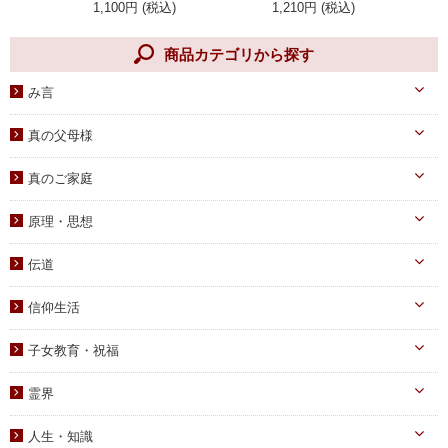
1,100円 (税込)
1,210円 (税込)
商品カテゴリから探す
み言
天一国経典
真の父母様
八大教材・教本関連
真のお父様
真のご家庭
摂理のみ言
真のお母様
真の子女様
信仰のみ言
原理・思想
生涯路程
子女教育
統一原理・チャート
自叙伝関連
伝道
文庫サイズ
統一思想
真の父母様・その他
実践
信仰生活
信仰入門
勝共理論
原理講義
生活・祈祷
祈祷文集
子女教育・祝福
統一運動
学習教材
宣布・講演
幼児向け
ブックレット
霊界
祝福・伝統
み言・その他
小学生向け
霊界について
信仰の証し・教会史
人生・知識
中高生向け