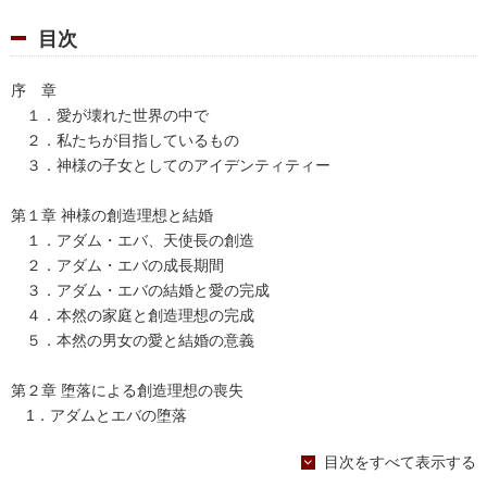
目次
序 章
１．愛が壊れた世界の中で
２．私たちが目指しているもの
３．神様の子女としてのアイデンティティー
第１章 神様の創造理想と結婚
１．アダム・エバ、天使長の創造
２．アダム・エバの成長期間
３．アダム・エバの結婚と愛の完成
４．本然の家庭と創造理想の完成
５．本然の男女の愛と結婚の意義
第２章 堕落による創造理想の喪失
1．アダムとエバの堕落
2．堕落の結果
目次をすべて表示する
3．愛の原型の変形