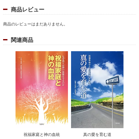
4．復帰摂理の目的
商品レビュー
第３章 血統復帰のための摂理歴史
１．旧約聖書に記された血統復帰のための摂理
商品のレビューはまだありません。
２．イエス様を中心とする復帰摂理
３．再臨主、真の父母を中心とする復帰摂理
関連商品
第４章 祝福結婚の意義と価値
１．真の父母によってもたらされた祝福結婚価値
２．祝福結婚の意義
３．血統転換のプロセス
４．理想相対
第５章 神の血統を守るべき祝福家庭
１．祝福家庭の歴史的位置
２．絶対「性」の基準
３．血統を守るための日々の信仰生活
４．血統転換から心情転換へ
祝福家庭と神の血統
真の愛を育む道