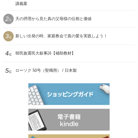
ムーンワールド
講義案
セール
SEIWAマガジン
2
天の摂理から見た真の父母様の位相と価値
プレゼント用品
位
聖和
3
新しい出発の時、家庭教会で真の愛を実践しよう！
位
4
韓民族選民大叙事詩【補助教材】
位
5
ローソク 50号（聖燭用） / 日本製
位