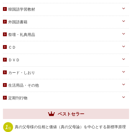
霊界メッセージ
聖歌・聖書
自己啓発
青年向け
韓国語学習教材
教義・キリスト教
家庭
二世祝福
韓国語学習教材
外国語書籍
書写
知識
家庭青年向け
光の子韓国語教材
韓国語
宗教迫害
祭壇・礼典用品
父母向け
英語・他
真の父母様ご尊影
DVD
ＣＤ
蝋燭・燭台・火消し
PDF版（子女向け）
オーディオＣＤ
ＤＶＤ
祭壇用ﾃｰﾌﾞﾙｸﾛｽ
PDF版 CD-ROM
伝道・統一運動
献金袋
カード・しおり
教育・教養
旗・マーク
カード
生活用品・その他
子女教育
写真
しおり
手帳・カレンダー
アニメ
定期刊行物
聖塩入れ
クリアしおり
祝儀袋
ヘブンリー・ファミリー
生活用品・その他
ベストセラー
祝福家庭
クリアファイル
世界家庭
1
真の父母様の位相と価値（真の父母論）を中心とする新標準原理
位
家庭用品