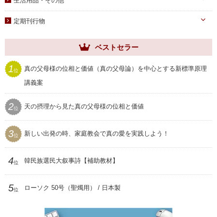
生活用品・その他
子女教育
写真
しおり
手帳・カレンダー
アニメ
定期刊行物
聖塩入れ
クリアしおり
祝儀袋
ヘブンリー・ファミリー
生活用品・その他
ベストセラー
祝福家庭
クリアファイル
世界家庭
1
真の父母様の位相と価値（真の父母論）を中心とする新標準原理
位
家庭用品
ムーンワールド
講義案
セール
SEIWAマガジン
2
天の摂理から見た真の父母様の位相と価値
プレゼント用品
位
聖和
3
新しい出発の時、家庭教会で真の愛を実践しよう！
位
4
韓民族選民大叙事詩【補助教材】
位
5
ローソク 50号（聖燭用） / 日本製
位