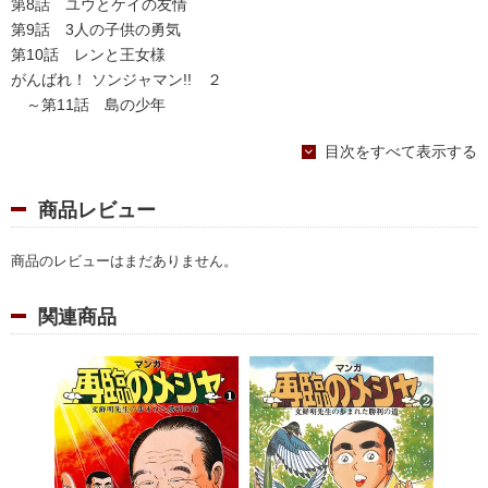
第8話 ユウとケイの友情
第9話 3人の子供の勇気
第10話 レンと王女様
がんばれ！ ソンジャマン!! ２
～第11話 島の少年
第12話 合唱コンクール
目次をすべて表示する
第13話 母と子
第14話 No1を目指して！
第15話 希望の日の到来
商品レビュー
第16話 子供たちの力
第17話 井戸掘り
商品のレビューはまだありません。
がんばれ！ ソンジャマン!! ３
～第18話 町内掃除
関連商品
第19話 となりの村
第20話 課外授業
第21話 魂の山（１）登山口編
第22話 魂の山（２）旧約界編
第23話 魂の山（３）新約界編
第24話 魂の山（４）成約界編
第25話 魂の山（５）最後の試練編