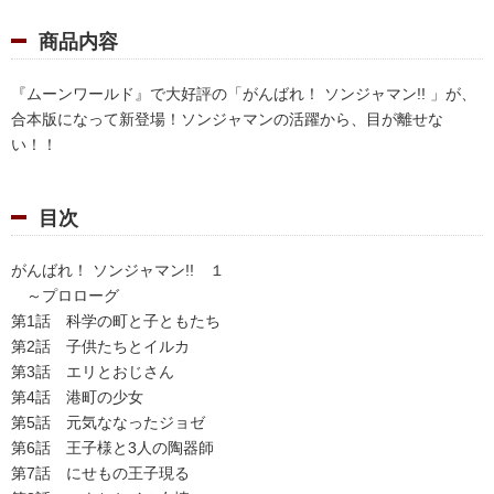
商品内容
『ムーンワールド』で大好評の「がんばれ！ ソンジャマン!! 」が、
合本版になって新登場！ソンジャマンの活躍から、目が離せな
い！！
目次
がんばれ！ ソンジャマン!! １
～プロローグ
第1話 科学の町と子ともたち
第2話 子供たちとイルカ
第3話 エリとおじさん
第4話 港町の少女
第5話 元気ななったジョゼ
第6話 王子様と3人の陶器師
第7話 にせもの王子現る