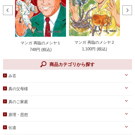
第26話 魂の山（６）勝利した子供たち編
アファイ
マンガ 再臨のメシヤ２
マンガ 再臨のメシヤ１
マ
1,100円 (税込)
748円 (税込)
商品カテゴリから探す
み言
天一国経典
真の父母様
八大教材・教本関連
真のお父様
真のご家庭
摂理のみ言
真のお母様
真の子女様
信仰のみ言
原理・思想
生涯路程
子女教育
統一原理・チャート
自叙伝関連
伝道
文庫サイズ
統一思想