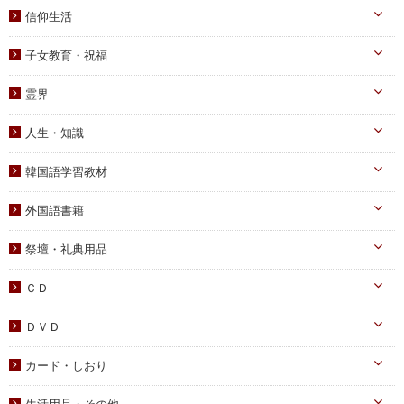
真の父母様・その他
実践
信仰生活
信仰入門
勝共理論
原理講義
生活・祈祷
祈祷文集
子女教育・祝福
統一運動
学習教材
宣布・講演
幼児向け
ブックレット
霊界
祝福・伝統
み言・その他
小学生向け
霊界について
信仰の証し・教会史
人生・知識
中高生向け
霊界メッセージ
聖歌・聖書
自己啓発
青年向け
韓国語学習教材
教義・キリスト教
家庭
二世祝福
韓国語学習教材
外国語書籍
書写
知識
家庭青年向け
光の子韓国語教材
韓国語
宗教迫害
祭壇・礼典用品
父母向け
英語・他
真の父母様ご尊影
DVD
ＣＤ
蝋燭・燭台・火消し
PDF版（子女向け）
オーディオＣＤ
ＤＶＤ
祭壇用ﾃｰﾌﾞﾙｸﾛｽ
PDF版 CD-ROM
伝道・統一運動
献金袋
カード・しおり
教育・教養
旗・マーク
カード