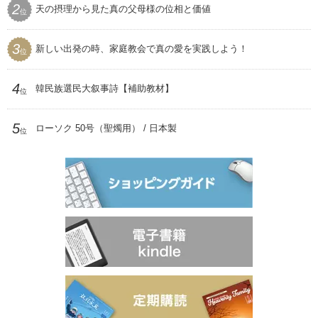
2
天の摂理から見た真の父母様の位相と価値
プレゼント用品
位
聖和
3
新しい出発の時、家庭教会で真の愛を実践しよう！
位
4
韓民族選民大叙事詩【補助教材】
位
5
ローソク 50号（聖燭用） / 日本製
位