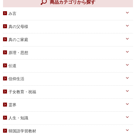
商品カテゴリから探す
み言
天一国経典
真の父母様
八大教材・教本関連
真のお父様
真のご家庭
摂理のみ言
真のお母様
真の子女様
信仰のみ言
原理・思想
生涯路程
子女教育
統一原理・チャート
自叙伝関連
伝道
文庫サイズ
統一思想
真の父母様・その他
実践
信仰生活
信仰入門
勝共理論
原理講義
生活・祈祷
祈祷文集
子女教育・祝福
統一運動
学習教材
宣布・講演
幼児向け
ブックレット
霊界
祝福・伝統
み言・その他
小学生向け
霊界について
信仰の証し・教会史
人生・知識
中高生向け
霊界メッセージ
聖歌・聖書
自己啓発
青年向け
韓国語学習教材