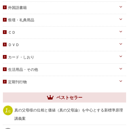
教義・キリスト教
家庭
二世祝福
韓国語学習教材
外国語書籍
書写
知識
家庭青年向け
光の子韓国語教材
韓国語
宗教迫害
祭壇・礼典用品
父母向け
英語・他
真の父母様ご尊影
DVD
ＣＤ
蝋燭・燭台・火消し
PDF版（子女向け）
オーディオＣＤ
ＤＶＤ
祭壇用ﾃｰﾌﾞﾙｸﾛｽ
PDF版 CD-ROM
伝道・統一運動
献金袋
カード・しおり
教育・教養
旗・マーク
カード
生活用品・その他
子女教育
写真
しおり
手帳・カレンダー
アニメ
定期刊行物
聖塩入れ
クリアしおり
祝儀袋
ヘブンリー・ファミリー
生活用品・その他
ベストセラー
祝福家庭
クリアファイル
世界家庭
1
真の父母様の位相と価値（真の父母論）を中心とする新標準原理
位
家庭用品
ムーンワールド
講義案
セール
SEIWAマガジン