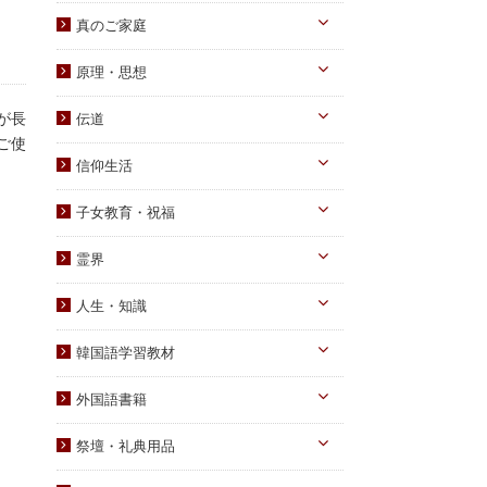
真のお父様
真のご家庭
摂理のみ言
真のお母様
真の子女様
信仰のみ言
原理・思想
生涯路程
子女教育
統一原理・チャート
自叙伝関連
が長
伝道
文庫サイズ
統一思想
ご使
真の父母様・その他
実践
信仰生活
信仰入門
勝共理論
原理講義
生活・祈祷
祈祷文集
子女教育・祝福
統一運動
学習教材
宣布・講演
幼児向け
ブックレット
霊界
祝福・伝統
み言・その他
小学生向け
霊界について
信仰の証し・教会史
人生・知識
中高生向け
霊界メッセージ
聖歌・聖書
自己啓発
青年向け
韓国語学習教材
教義・キリスト教
家庭
二世祝福
韓国語学習教材
外国語書籍
書写
知識
家庭青年向け
光の子韓国語教材
韓国語
宗教迫害
祭壇・礼典用品
父母向け
英語・他
真の父母様ご尊影