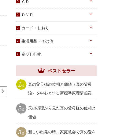
DVD
ＣＤ
蝋燭・燭台・火消し
PDF版（子女向け）
オーディオＣＤ
ＤＶＤ
祭壇用ﾃｰﾌﾞﾙｸﾛｽ
PDF版 CD-ROM
伝道・統一運動
献金袋
カード・しおり
教育・教養
旗・マーク
カード
生活用品・その他
子女教育
写真
しおり
手帳・カレンダー
アニメ
定期刊行物
聖塩入れ
クリアしおり
祝儀袋
ヘブンリー・ファミリー
生活用品・その他
ベストセラー
祝福家庭
クリアファイル
世界家庭
1
真の父母様の位相と価値（真の父母
位
家庭用品
ムーンワールド
論）を中心とする新標準原理講義案
セール
SEIWAマガジン
2
天の摂理から見た真の父母様の位相と
プレゼント用品
マッチ火消し
位
ローソク 50号（聖燭用）
燭台 
聖和
660円 (税込)
/ 日本製
3,300円
価値
990円 (税込)
3
新しい出発の時、家庭教会で真の愛を
位