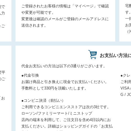
宅
ご登録されたお客様の情報は「マイページ」で確認
能で
す
や変更が可能です。
入力
一
変更後は確認のメールがご登録のメールアドレスに
お
送信されます。
をご
（
お支払い方法
。
代金お支払いの方法は以下の3通りがございます。
翌平
●代金引換
●ク
のご
お届け商品と引き換えに現金でお支払いください。
ご利
手数料として330円を頂戴いたします。
VISA 
G / J
「お
●コンビニ決済（前払い）
ご利用できるコンビニエンスストアは次の3社です。
ローソン/ファミリーマート/ミニストップ
店内の端末を利用して、ご注文日を含め4日以内にお
支払ください。詳細はショッピングガイドの「お支払