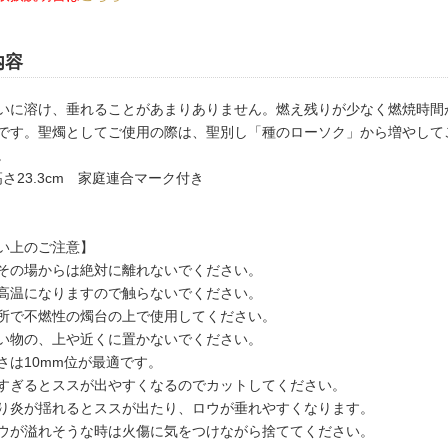
内容
いに溶け、垂れることがあまりありません。燃え残りが少なく燃焼時間
です。聖燭としてご使用の際は、聖別し「種のローソク」から増やして
。
高さ23.3cm 家庭連合マーク付き
い上のご注意】
その場からは絶対に離れないでください。
高温になりますので触らないでください。
所で不燃性の燭台の上で使用してください。
い物の、上や近くに置かないでください。
さは10mm位が最適です。
すぎるとススが出やすくなるのでカットしてください。
り炎が揺れるとススが出たり、ロウが垂れやすくなります。
ウが溢れそうな時は火傷に気をつけながら捨ててください。