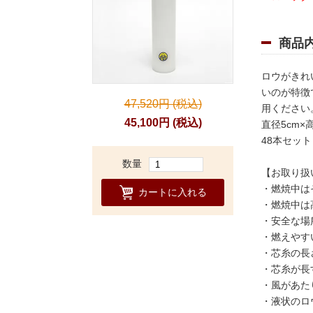
商品
ロウがきれ
いのが特徴
47,520円 (税込)
用ください
45,100円 (税込)
直径5cm×
48本セット
数量
【お取り扱
・燃焼中は
カートに入れる
・燃焼中は
・安全な場
・燃えやす
・芯糸の長
・芯糸が長
・風があた
・液状のロ