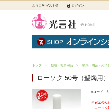
ようこそ ゲスト様
ログイン
トップ
祭壇・礼典用品
蝋燭・燭台・火消
ローソク 50号（聖燭用）
コード：55
※安全のた
ローソク