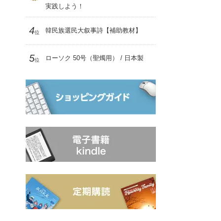
実践しよう！
4
韓民族選民大叙事詩【補助教材】
位
5
ローソク 50号（聖燭用） / 日本製
位