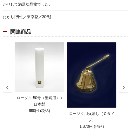
かりして満足な品物でした。
たかし[男性／東京都／30代]
関連商品
ローソク 50号（聖燭用） /
ロー
日本製
990円 (税込)
切）
ローソク用火消し（Ｃタイ
プ）
1,870円 (税込)