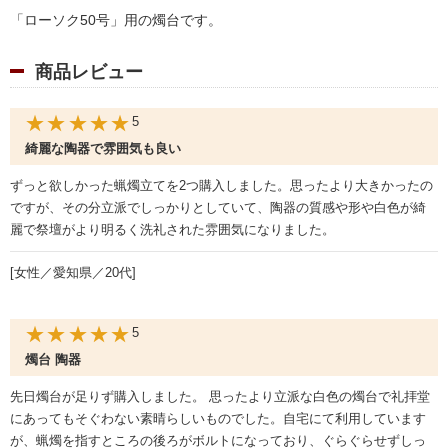
「ローソク50号」用の燭台です。
商品レビュー
★★★★★
5
綺麗な陶器で雰囲気も良い
ずっと欲しかった蝋燭立てを2つ購入しました。思ったより大きかったの
ですが、その分立派でしっかりとしていて、陶器の質感や形や白色が綺
麗で祭壇がより明るく洗礼された雰囲気になりました。
[女性／愛知県／20代]
★★★★★
5
燭台 陶器
先日燭台が足りず購入しました。 思ったより立派な白色の燭台で礼拝堂
にあってもそぐわない素晴らしいものでした。自宅にて利用しています
が、蝋燭を指すところの後ろがボルトになっており、ぐらぐらせずしっ