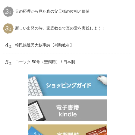
セール
SEIWAマガジン
2
天の摂理から見た真の父母様の位相と価値
プレゼント用品
位
聖和
3
新しい出発の時、家庭教会で真の愛を実践しよう！
位
4
韓民族選民大叙事詩【補助教材】
位
5
ローソク 50号（聖燭用） / 日本製
位