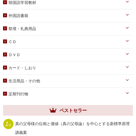
青年向け
韓国語学習教材
教義・キリスト教
家庭
二世祝福
韓国語学習教材
外国語書籍
書写
知識
家庭青年向け
光の子韓国語教材
韓国語
宗教迫害
祭壇・礼典用品
父母向け
英語・他
真の父母様ご尊影
DVD
ＣＤ
蝋燭・燭台・火消し
PDF版（子女向け）
オーディオＣＤ
ＤＶＤ
祭壇用ﾃｰﾌﾞﾙｸﾛｽ
PDF版 CD-ROM
伝道・統一運動
献金袋
カード・しおり
教育・教養
旗・マーク
カード
生活用品・その他
子女教育
写真
しおり
手帳・カレンダー
アニメ
定期刊行物
聖塩入れ
クリアしおり
祝儀袋
ヘブンリー・ファミリー
生活用品・その他
ベストセラー
祝福家庭
クリアファイル
世界家庭
1
真の父母様の位相と価値（真の父母論）を中心とする新標準原理
位
家庭用品
ムーンワールド
講義案