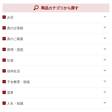
商品カテゴリから探す
み言
天一国経典
真の父母様
八大教材・教本関連
真のお父様
真のご家庭
摂理のみ言
真のお母様
真の子女様
信仰のみ言
原理・思想
生涯路程
子女教育
統一原理・チャート
自叙伝関連
伝道
文庫サイズ
統一思想
真の父母様・その他
実践
信仰生活
信仰入門
勝共理論
原理講義
生活・祈祷
祈祷文集
子女教育・祝福
統一運動
学習教材
宣布・講演
幼児向け
ブックレット
霊界
祝福・伝統
み言・その他
小学生向け
霊界について
信仰の証し・教会史
人生・知識
中高生向け
霊界メッセージ
聖歌・聖書
自己啓発