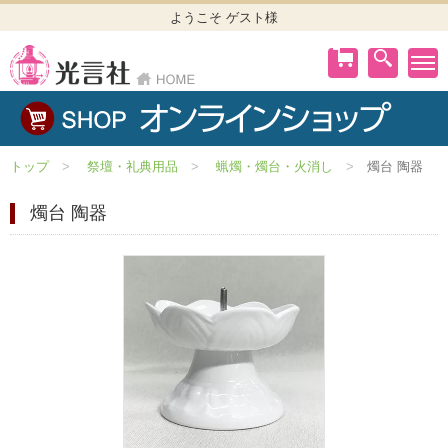
ようこそ ゲスト様
トップ
祭壇・礼典用品
蝋燭・燭台・火消し
燭台 陶器
燭台 陶器