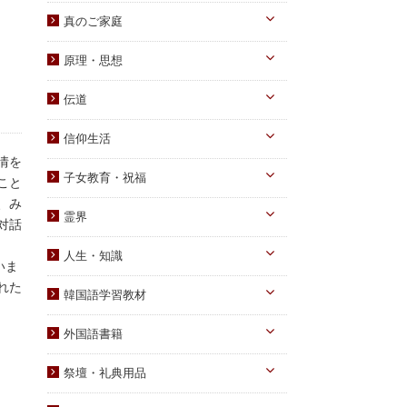
真のお父様
真のご家庭
摂理のみ言
真のお母様
真の子女様
信仰のみ言
原理・思想
生涯路程
子女教育
統一原理・チャート
自叙伝関連
伝道
文庫サイズ
統一思想
真の父母様・その他
実践
信仰生活
信仰入門
勝共理論
原理講義
情を
生活・祈祷
祈祷文集
子女教育・祝福
こと
統一運動
学習教材
宣布・講演
、み
幼児向け
ブックレット
霊界
祝福・伝統
対話
み言・その他
小学生向け
霊界について
信仰の証し・教会史
人生・知識
中高生向け
いま
霊界メッセージ
聖歌・聖書
自己啓発
れた
青年向け
韓国語学習教材
教義・キリスト教
家庭
二世祝福
韓国語学習教材
外国語書籍
書写
知識
家庭青年向け
光の子韓国語教材
韓国語
宗教迫害
祭壇・礼典用品
父母向け
英語・他
真の父母様ご尊影