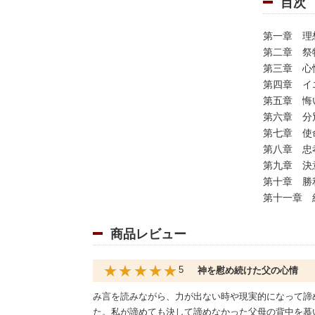
目次
第一章 理
第二章 祭
第三章 心
第四章 イ
第五章 悔
第六章 分
第七章 使
第八章 忠
第九章 決
第十章 勝
第十一章 
商品レビュー
★★★★★
5
神を慰め続けた父の心情
み言を読みながら、力が出ない時や現実的になって諦
た。私が諦めても決して諦めなかった父母の背中を慕