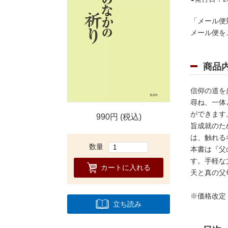
「メール便
メール便を
商品
信仰の道を
尋ね、一体
ができます
990円 (税込)
旨成就のた
は、触れる
数量
本書は『父
す。手軽な
カートに入れる
天と真の父
※価格改定
立ち読み