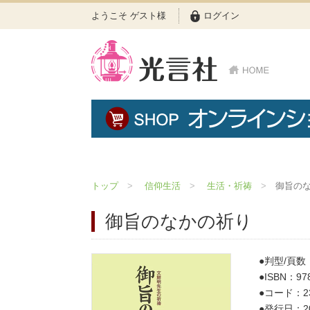
ようこそ ゲスト様
ログイン
トップ
信仰生活
生活・祈祷
御旨の
御旨のなかの祈り
判型/頁数：
ISBN：978
コード：23
発行日：20