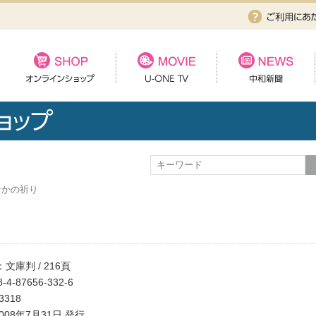
なかの祈り
文庫判 / 216頁
-4-87656-332-6
318
08年7月31日 発行