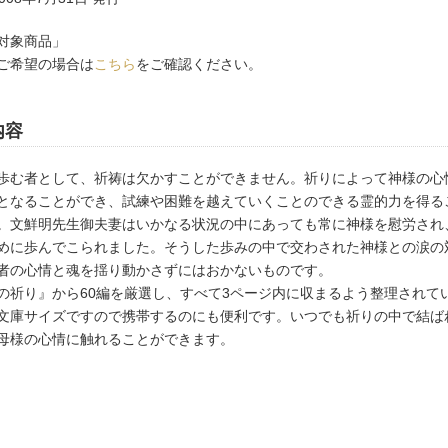
対象商品」
ご希望の場合は
こちら
をご確認ください。
内容
歩む者として、祈祷は欠かすことができません。祈りによって神様の心
となることができ、試練や困難を越えていくことのできる霊的力を得る
。文鮮明先生御夫妻はいかなる状況の中にあっても常に神様を慰労され
めに歩んでこられました。そうした歩みの中で交わされた神様との涙の
者の心情と魂を揺り動かさずにはおかないものです。
の祈り』から60編を厳選し、すべて3ページ内に収まるよう整理されて
文庫サイズですので携帯するのにも便利です。いつでも祈りの中で結ば
母様の心情に触れることができます。