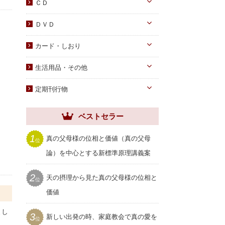
DVD
ＣＤ
蝋燭・燭台・火消し
PDF版（子女向け）
オーディオＣＤ
ＤＶＤ
祭壇用ﾃｰﾌﾞﾙｸﾛｽ
PDF版 CD-ROM
伝道・統一運動
献金袋
カード・しおり
教育・教養
旗・マーク
カード
生活用品・その他
子女教育
写真
しおり
手帳・カレンダー
アニメ
定期刊行物
聖塩入れ
クリアしおり
祝儀袋
ヘブンリー・ファミリー
生活用品・その他
ベストセラー
祝福家庭
クリアファイル
世界家庭
1
真の父母様の位相と価値（真の父母
位
家庭用品
ムーンワールド
論）を中心とする新標準原理講義案
セール
SEIWAマガジン
2
天の摂理から見た真の父母様の位相と
プレゼント用品
位
聖和
価値
まし
3
新しい出発の時、家庭教会で真の愛を
位