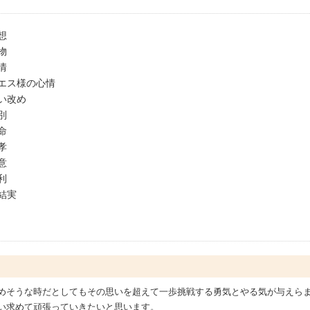
想
物
情
エス様の心情
い改め
別
命
孝
意
利
結実
めそうな時だとしてもその思いを超えて一歩挑戦する勇気とやる気が与えら
い求めて頑張っていきたいと思います。