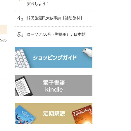
実践しよう！
4
韓民族選民大叙事詩【補助教材】
位
5
ローソク 50号（聖燭用） / 日本製
位
かわ