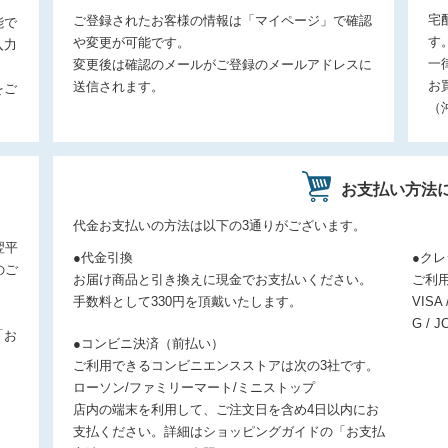
宅
ご登録されたお客様の情報は「マイページ」で確認
能で
す
や変更が可能です。
入力
一
変更後は確認のメールがご登録のメールアドレスに
お
送信されます。
をご
（
お支払い方法
。
代金お支払いの方法は以下の3通りがございます。
翌平
●代金引換
●ク
のご
お届け商品と引き換えに現金でお支払いください。
ご利
手数料として330円を頂戴いたします。
VISA 
G / J
「お
●コンビニ決済（前払い）
ご利用できるコンビニエンスストアは次の3社です。
ローソン/ファミリーマート/ミニストップ
店内の端末を利用して、ご注文日を含め4日以内にお
支払ください。詳細はショッピングガイドの「お支払