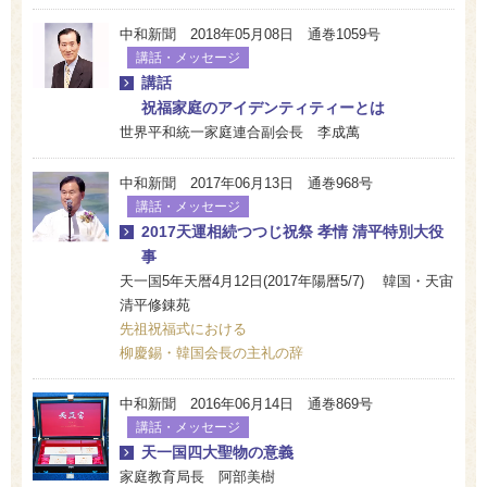
中和新聞 2018年05月08日 通巻1059号
講話・メッセージ
講話
祝福家庭のアイデンティティーとは
世界平和統一家庭連合副会長 李成萬
中和新聞 2017年06月13日 通巻968号
講話・メッセージ
2017天運相続つつじ祝祭 孝情 清平特別大役
事
天一国5年天暦4月12日(2017年陽暦5/7) 韓国・天宙
清平修錬苑
先祖祝福式における
柳慶錫・韓国会長の主礼の辞
中和新聞 2016年06月14日 通巻869号
講話・メッセージ
天一国四大聖物の意義
家庭教育局長 阿部美樹