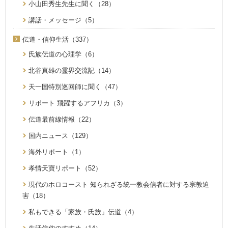
小山田秀生先生に聞く（28）
講話・メッセージ（5）
伝道・信仰生活（337）
氏族伝道の心理学（6）
北谷真雄の霊界交流記（14）
天一国特別巡回師に聞く（47）
リポート 飛躍するアフリカ（3）
伝道最前線情報（22）
国内ニュース（129）
海外リポート（1）
孝情天寶リポート（52）
現代のホロコースト 知られざる統一教会信者に対する宗教迫
害（18）
私もできる「家族・氏族」伝道（4）