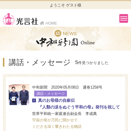
ようこそ ゲスト様
講話・メッセージ
5
件見つかりました
中和新聞 2020年05月08日 通巻1258号
講話・メッセージ
真のお母様の自叙伝
『人類の涙をぬぐう平和の母』発刊を祝して
世界平和統一家庭連合副会長 李成萬
宇宙の母が万民に聞かせて
くださる深く響きわたる物語