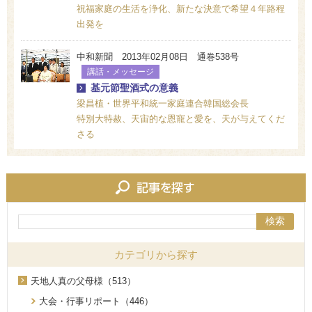
祝福家庭の生活を浄化、新たな決意で希望４年路程
出発を
中和新聞 2013年02月08日 通巻538号
講話・メッセージ
基元節聖酒式の意義
梁昌植・世界平和統一家庭連合韓国総会長
特別大特赦、天宙的な恩寵と愛を、天が与えてくだ
さる
検索
カテゴリから探す
天地人真の父母様（513）
大会・行事リポート（446）