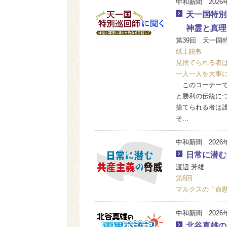
中和新聞 2026
天一国特別
神霊と真理
第39回 天一国
紙上説教
見捨てられる者
一人一人を大事
このコーナーで
と勝利の伝統に
捨てられる者は
そ...
中和新聞 2026
日常に潜む
渡辺 芳雄
第6回
マルクスの「命
中和新聞 2026
北谷真雄の