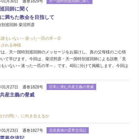
年01月30日 通巻1829号
天一国特別巡回師に聞く
巡回師に聞く
に満ちた教会を目指して
特別巡回師 柴沼邦彦
は誰もいない～迷った一匹の羊～➁
にされる神様
は、天一国特別巡回師のメッセージをお届けし、真の父母様のご心情
ついて学びます。今回は、柴沼邦彦・天一国特別巡回師による説教「見
誰もいない～迷った一匹の羊～」です。4回に分けて掲載します。今回は
年01月27日 通巻1828号
日常に潜む共産主義の脅威
共産主義の脅威
懸けの問い」に向き合えるか
年01月23日 通巻1827号
北谷真雄の霊界交流記
霊界交流記