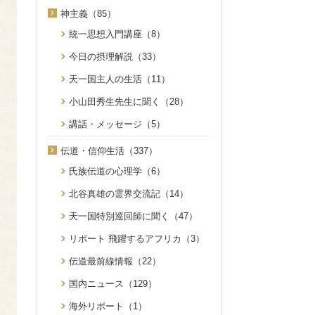
神主義（85）
統一思想入門講座（8）
今日の摂理解説（33）
天一国主人の生活（11）
小山田秀生先生に聞く（28）
講話・メッセージ（5）
伝道・信仰生活（337）
氏族伝道の心理学（6）
北谷真雄の霊界交流記（14）
天一国特別巡回師に聞く（47）
リポート 飛躍するアフリカ（3）
伝道最前線情報（22）
国内ニュース（129）
海外リポート（1）