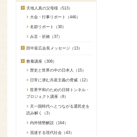
天地人真の父母様（513）
大会・行事リポート（446）
名節リポート（30）
み言・祈祷（37）
田中富広会長メッセージ（13）
教養講座（308）
歴史と世界の中の日本人（15）
日常に潜む共産主義の脅威（12）
世界平和のための日韓トンネル・
プロジェクト講座（8）
天一国時代へとつながる選民史を
読み解く（3）
内外情勢解説（164）
混迷する現代社会（43）