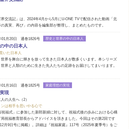
交流記」は、2024年4月から5月にU-ONE TVで配信された動画「北
界の真実、再び」の内容を編集部が整理し、まとめたものです。
年01月20日 通巻1826号
歴史と世界の中の日本人
の中の日本人
貫いた日本人
世界を舞台に輝きを放って生きた日本人が数多くいます。本シリーズ
、世界と人類のために生きた先人たちの足跡をお届けしてまいります。
）
年01月16日 通巻1825号
家庭理想の実現
実現
人の人生へ（2）
ョンは相手を思いやる心で
天宙祝福式」に参加した新郎新婦に対して、祝福式後の歩みにおける心構
育局祝福教育部長からアドバイスを頂きました。今回はその第2回です
年12月9日号に掲載）。詳細は『祝福家庭』117号（2025年夏季号）をご