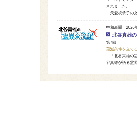
されました。
天愛祝承子の文信
中和新聞 2026
北谷真雄の
第7回
蕩減条件を立て
「北谷真雄の霊界
谷真雄が語る霊