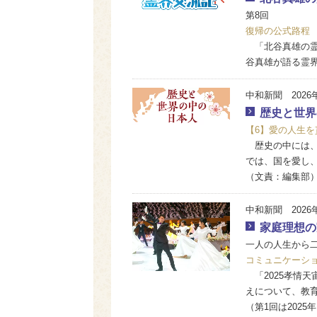
第8回
復帰の公式路程
「北谷真雄の霊界
谷真雄が語る霊
中和新聞 2026
歴史と世界
【6】愛の人生を
歴史の中には、
では、国を愛し
（文責：編集部
中和新聞 2026
家庭理想の
一人の人生から二
コミュニケーシ
「2025孝情
えについて、教
（第1回は2025