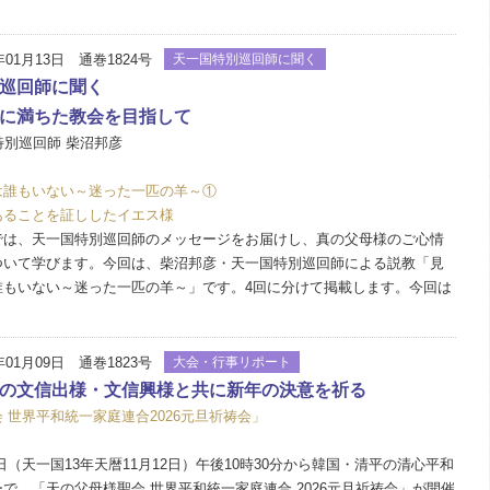
年01月13日 通巻1824号
天一国特別巡回師に聞く
巡回師に聞く
に満ちた教会を目指して
特別巡回師 柴沼邦彦
は誰もいない～迷った一匹の羊～①
あることを証ししたイエス様
は、天一国特別巡回師のメッセージをお届けし、真の父母様のご心情
ついて学びます。今回は、柴沼邦彦・天一国特別巡回師による説教「見
誰もいない～迷った一匹の羊～」です。4回に分けて掲載します。今回は
年01月09日 通巻1823号
大会・行事リポート
の文信出様・文信興様と共に新年の決意を祈る
 世界平和統一家庭連合2026元旦祈祷会」
1日（天一国13年天暦11月12日）午後10時30分から韓国・清平の清心平和
で、「天の父母様聖会 世界平和統一家庭連合 2026元旦祈祷会」が開催