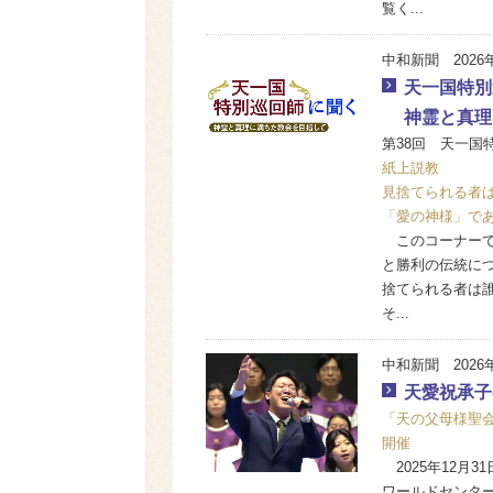
覧く...
中和新聞 2026
天一国特別
神霊と真理
第38回 天一国
紙上説教
見捨てられる者
「愛の神様」で
このコーナーで
と勝利の伝統に
捨てられる者は
そ...
中和新聞 2026
天愛祝承子
「天の父母様聖会
開催
2025年12月3
ワールドセンター