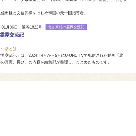
出様と文信興様をはじめ韓国の天一国指導者、...
年01月06日 通巻1822号
北谷真雄の霊界交流記
霊界交流記
る生活とは
交流記」は、2024年4月から5月にU-ONE TVで配信された動画「北
界の真実、再び」の内容を編集部が整理し、まとめたものです。