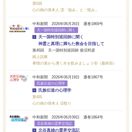
第5回
心の病の張本人 ③「怨み」と「恨み」
中和新聞 2026年06月26日 通巻1869号
天一国特別巡回師に聞く
天一国特別巡回師に聞く
神霊と真理に満ちた教会を目指して
第45回 天一国特別巡回師 柴沼邦彦
紙上説教
孝情の泉から湧く水を飲みましょう④（最終回）
中和新聞 2026年06月19日 通巻1867号
氏族伝道の心理学
氏族伝道の心理学
第4回
心の病の張本人 ➁怒り
中和新聞 2026年06月09日 通巻1864号
北谷真雄の霊界交流記
北谷真雄の霊界交流記