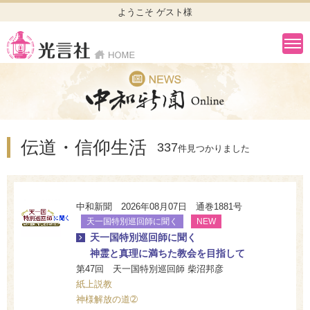
ようこそ ゲスト様
伝道・信仰生活
337
件見つかりました
中和新聞 2026年08月07日 通巻1881号
天一国特別巡回師に聞く
NEW
天一国特別巡回師に聞く
神霊と真理に満ちた教会を目指して
第47回 天一国特別巡回師 柴沼邦彦
紙上説教
神様解放の道➁