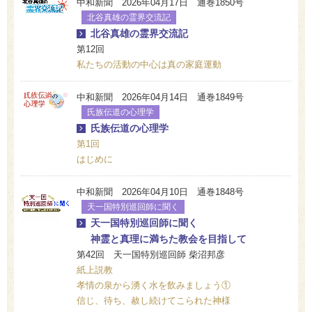
中和新聞 2026年04月17日 通巻1850号
北谷真雄の霊界交流記
北谷真雄の霊界交流記
第12回
私たちの活動の中心は真の家庭運動
中和新聞 2026年04月14日 通巻1849号
氏族伝道の心理学
氏族伝道の心理学
第1回
はじめに
中和新聞 2026年04月10日 通巻1848号
天一国特別巡回師に聞く
天一国特別巡回師に聞く
神霊と真理に満ちた教会を目指して
第42回 天一国特別巡回師 柴沼邦彦
紙上説教
孝情の泉から湧く水を飲みましょう①
信じ、待ち、赦し続けてこられた神様