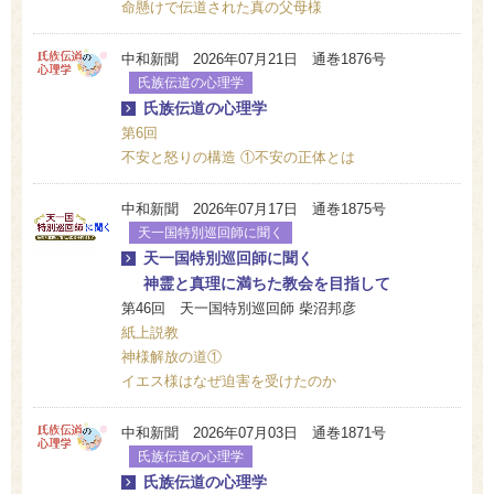
命懸けで伝道された真の父母様
中和新聞 2026年07月21日 通巻1876号
氏族伝道の心理学
氏族伝道の心理学
第6回
不安と怒りの構造 ①不安の正体とは
中和新聞 2026年07月17日 通巻1875号
天一国特別巡回師に聞く
天一国特別巡回師に聞く
神霊と真理に満ちた教会を目指して
第46回 天一国特別巡回師 柴沼邦彦
紙上説教
神様解放の道①
イエス様はなぜ迫害を受けたのか
中和新聞 2026年07月03日 通巻1871号
氏族伝道の心理学
氏族伝道の心理学