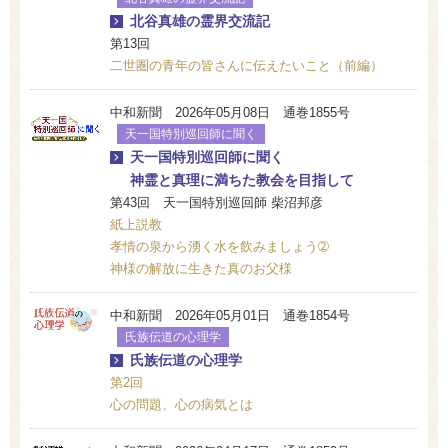
北谷真雄の霊界交流記
第13回
二世圏の青年の皆さんに伝えたいこと（前編）
中和新聞 2026年05月08日 通巻1855号
天一国特別巡回師に聞く
天一国特別巡回師に聞く
神霊と真理に満ちた教会を目指して
第43回 天一国特別巡回師 柴沼邦彦
紙上説教
孝情の泉から湧く水を飲みましょう➁
神様の解放に生きた真のお父様
中和新聞 2026年05月01日 通巻1854号
氏族伝道の心理学
氏族伝道の心理学
第2回
心の問題、心の病気とは