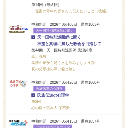
第14回（最終回）
二世圏の青年の皆さんに伝えたいこと（後編）
中和新聞 2026年06月05日 通巻1863号
天一国特別巡回師に聞く
天一国特別巡回師に聞く
神霊と真理に満ちた教会を目指して
第44回 天一国特別巡回師 柴沼邦彦
紙上説教
孝情の泉から湧く水を飲みましょう③
真の父母様の深い愛と赦し
中和新聞 2026年05月26日 通巻1860号
氏族伝道の心理学
氏族伝道の心理学
第3回
心の病の張本人 ①不安
中和新聞 2026年05月15日 通巻1857号
北谷真雄の霊界交流記