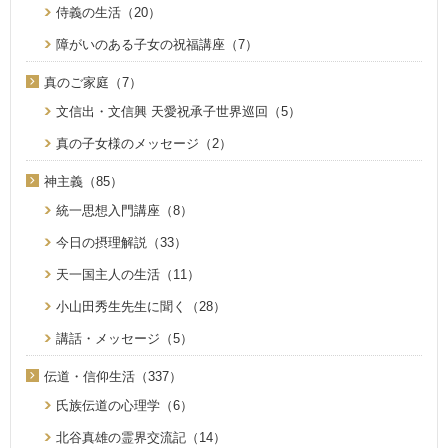
侍義の生活（20）
障がいのある子女の祝福講座（7）
真のご家庭（7）
文信出・文信興 天愛祝承子世界巡回（5）
真の子女様のメッセージ（2）
神主義（85）
統一思想入門講座（8）
今日の摂理解説（33）
天一国主人の生活（11）
小山田秀生先生に聞く（28）
講話・メッセージ（5）
伝道・信仰生活（337）
氏族伝道の心理学（6）
北谷真雄の霊界交流記（14）