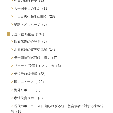
今日の摂理解説（33）
天一国主人の生活（11）
小山田秀生先生に聞く（28）
講話・メッセージ（5）
伝道・信仰生活（337）
氏族伝道の心理学（6）
北谷真雄の霊界交流記（14）
天一国特別巡回師に聞く（47）
リポート 飛躍するアフリカ（3）
伝道最前線情報（22）
国内ニュース（129）
海外リポート（1）
孝情天寶リポート（52）
現代のホロコースト 知られざる統一教会信者に対する宗教迫
害（18）