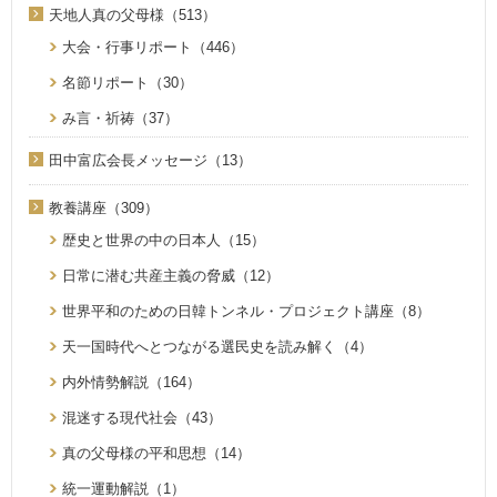
天地人真の父母様（513）
大会・行事リポート（446）
名節リポート（30）
み言・祈祷（37）
田中富広会長メッセージ（13）
教養講座（309）
歴史と世界の中の日本人（15）
日常に潜む共産主義の脅威（12）
世界平和のための日韓トンネル・プロジェクト講座（8）
天一国時代へとつながる選民史を読み解く（4）
内外情勢解説（164）
混迷する現代社会（43）
真の父母様の平和思想（14）
統一運動解説（1）